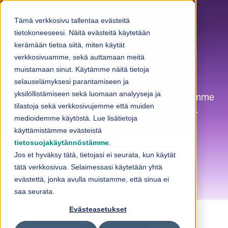
Skip to content
Tämä verkkosivu tallentaa evästeitä
tietokoneeseesi. Näitä evästeitä käytetään
kerämään tietoa siitä, miten käytät
Ajankohtaista
verkkosivuamme, sekä auttamaan meitä
muistamaan sinut. Käytämme näitä tietoja
selauselämyksesi parantamiseen ja
Tältä sivulta löydät Loihteen ajankohtaiset
yksilöllistämiseen sekä luomaan analyyseja ja
kuulumiset. Blogit-osiossa on asiantuntijoidemme
tilastoja sekä verkkosivujemme että muiden
kirjoittamia blogeja mielenkiintoisista aiheista.
medioidemme käytöstä. Lue lisätietoja
käyttämistämme evästeistä
tietosuojakäytännöstämme
.
Jos et hyväksy tätä, tietojasi ei seurata, kun käytät
tätä verkkosivua. Selaimessasi käytetään yhtä
evästettä, jonka avulla muistamme, että sinua ei
saa seurata.
Evästeasetukset