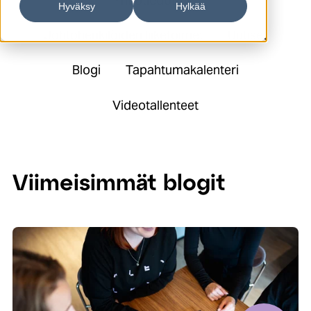
Yhtiötiedotteet
Hyväksy
Hylkää
Johtohenkilöiden liiketoimet
Uutiset
Blogi
Tapahtumakalenteri
Videotallenteet
Viimeisimmät blogit