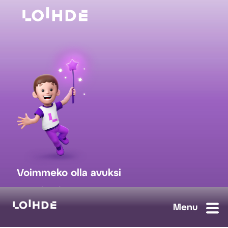
Voimmeko olla avuksi
myynti@loihde.com