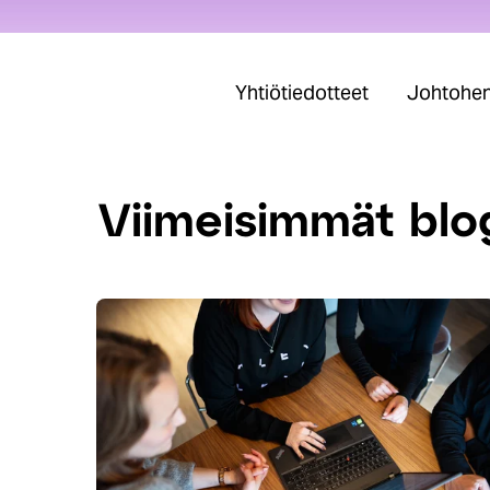
Yhtiötiedotteet
Johtohenk
Viimeisimmät blo