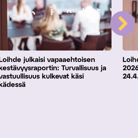
Loihde julkaisi vapaaehtoisen
Loih
kestävyysraportin: Turvallisuus ja
2026
vastuullisuus kulkevat käsi
24.4
kädessä