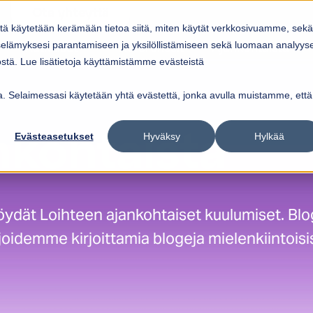
Ota yhteyttä
itä käytetään kerämään tietoa siitä, miten käytät verkkosivuamme, sekä
Ratkaisut
Referenssit
Ajankohtaista
elämyksesi parantamiseen ja yksilöllistämiseen sekä luomaan analyys
ow submenu for
Show submenu for
Palvelut
Ratkaisut
Sho
tä. Lue lisätietoja käyttämistämme evästeistä
vua. Selaimessasi käytetään yhtä evästettä, jonka avulla muistamme, että
Evästeasetukset
Hyväksy
Hylkää
nkohtaista
 löydät Loihteen ajankohtaiset kuulumiset. Blo
joidemme kirjoittamia blogeja mielenkiintoisi