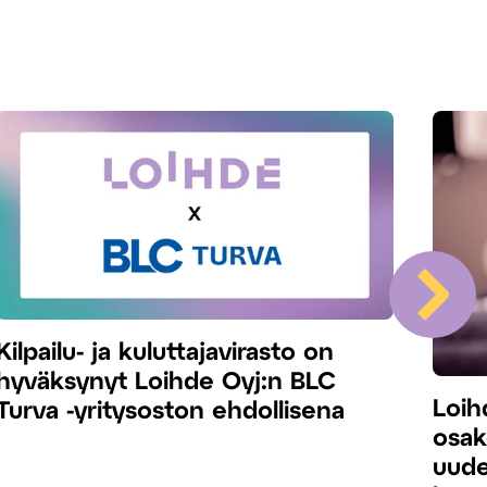
Kilpailu- ja kuluttajavirasto on
hyväksynyt Loihde Oyj:n BLC
Loih
Turva -yritysoston ehdollisena
osak
uude