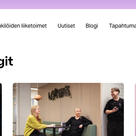
ilöiden liiketoimet
Uutiset
Blogi
Tapahtuma
git