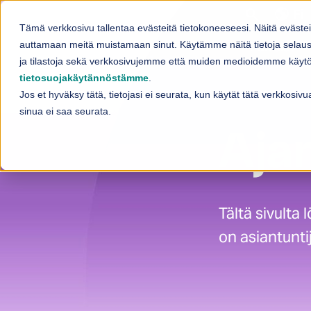
Skip to content
Fi
Tämä verkkosivu tallentaa evästeitä tietokoneeseesi. Näitä eväste
Palvelut
auttamaan meitä muistamaan sinut. Käytämme näitä tietoja selaus
Sh
ja tilastoja sekä verkkosivujemme että muiden medioidemme käytös
tietosuojakäytännöstämme
.
Jos et hyväksy tätä, tietojasi ei seurata, kun käytät tätä verkkosi
sinua ei saa seurata.
Aja
Tältä sivulta
on asiantunti