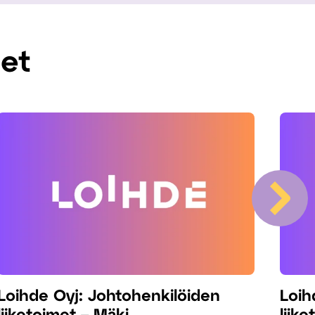
met
Loihde Oyj: Johtohenkilöiden
Loih