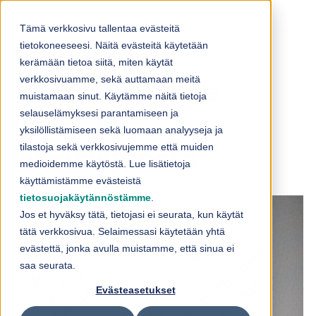
Skip to content
Tämä verkkosivu tallentaa evästeitä
tietokoneeseesi. Näitä evästeitä käytetään
Viria nostaa
kerämään tietoa siitä, miten käytät
verkkosivuamme, sekä auttamaan meitä
arviotaan viime
muistamaan sinut. Käytämme näitä tietoja
selauselämyksesi parantamiseen ja
vuoden
yksilöllistämiseen sekä luomaan analyyseja ja
tilastoja sekä verkkosivujemme että muiden
liikevaihdosta
medioidemme käytöstä. Lue lisätietoja
käyttämistämme evästeistä
tietosuojakäytännöstämme
.
Jos et hyväksy tätä, tietojasi ei seurata, kun käytät
tätä verkkosivua. Selaimessasi käytetään yhtä
evästettä, jonka avulla muistamme, että sinua ei
saa seurata.
Evästeasetukset