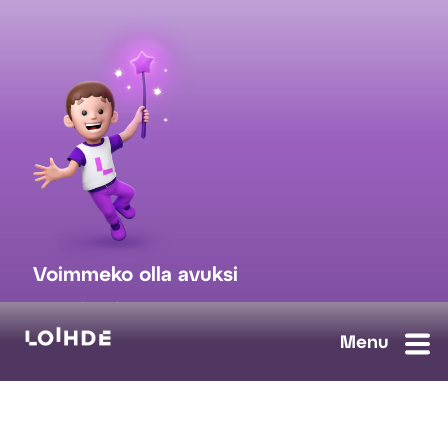
Voimmeko olla avuksi
myynti@loihde.com
Ota yhteyttä