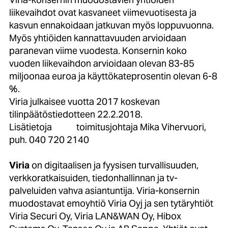
liikevaihdot ovat kasvaneet viimevuotisesta ja
kasvun ennakoidaan jatkuvan myös loppuvuonna.
Myös yhtiöiden kannattavuuden arvioidaan
paranevan viime vuodesta. Konsernin koko
vuoden liikevaihdon arvioidaan olevan 83-85
miljoonaa euroa ja käyttökateprosentin olevan 6-8
%.
Viria julkaisee vuotta 2017 koskevan
tilinpäätöstiedotteen 22.2.2018.
Lisätietoja toimitusjohtaja Mika Vihervuori,
puh. 040 720 2140
Viria
on digitaalisen ja fyysisen turvallisuuden,
verkkoratkaisuiden, tiedonhallinnan ja tv-
palveluiden vahva asiantuntija. Viria-konsernin
muodostavat emoyhtiö Viria Oyj ja sen tytäryhtiöt
Viria Securi Oy, Viria LAN&WAN Oy, Hibox