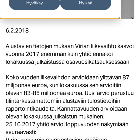
Hyväksy
Hylkää
6.2.2018
Alustavien tietojen mukaan Virian liikevaihto kasvoi
vuonna 2017 enemmän kuin yhtiö ennakoi
lokakuussa julkaistussa osavuosikatsauksessaan.
Koko vuoden liikevaihdon arvioidaan ylittävän 87
miljoonaa euroa, kun lokakuussa sen arvioitiin
olevan 83-85 miljoonaa euroa. Uusi arvio perustuu
tilintarkastamattomiin alustaviin tulostietoihin
raportointikaudelta. Kannattavuuden arvioidaan
olevan lokakuussa julkaistun mukainen.
25.10.2017 yhtiö arvioi loppuvuoden näkymiään
seuraavasti:
Viria-konsernin muodostavien yhtiöiden