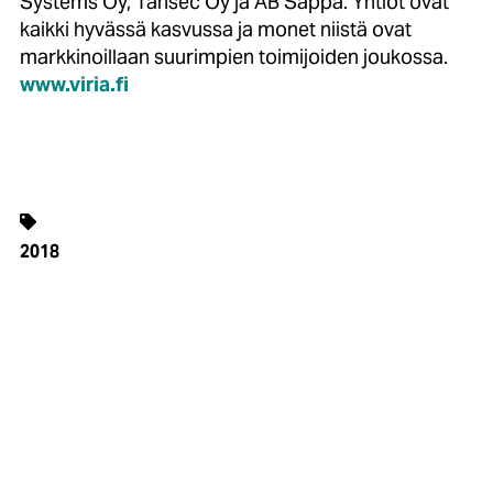
Systems Oy, Tansec Oy ja AB Sappa. Yhtiöt ovat
kaikki hyvässä kasvussa ja monet niistä ovat
markkinoillaan suurimpien toimijoiden joukossa.
www.viria.fi
2018