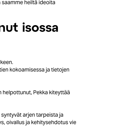
ja saamme heiltä ideoita
nut isossa
rkeen.
tien kokoamisessa ja tietojen
n helpottunut, Pekka kiteyttää
yntyvät arjen tarpeista ja
, oivallus ja kehitysehdotus vie