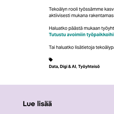
Tekoälyn rooli työssämme kasvaa
aktiivisesti mukana rakentamassa
Haluatko päästä mukaan työyht
Tutustu avoimiin työpaikkoi
Tai haluatko lisätietoja tekoäl
,
Data, Digi & AI
Työyhteisö
Lue lisää