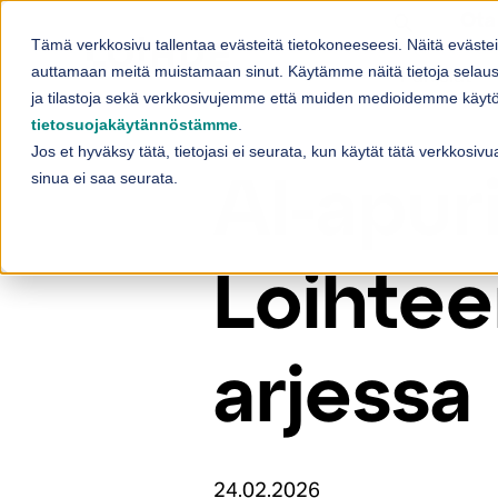
Skip to content
Ota
Tämä verkkosivu tallentaa evästeitä tietokoneeseesi. Näitä eväste
Palvelut
auttamaan meitä muistamaan sinut. Käytämme näitä tietoja selaus
Sh
ja tilastoja sekä verkkosivujemme että muiden medioidemme käytös
tietosuojakäytännöstämme
.
Jos et hyväksy tätä, tietojasi ei seurata, kun käytät tätä verkkosi
sinua ei saa seurata.
AI-apur
Loihtee
arjessa
24.02.2026