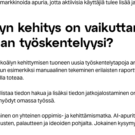
arkkinoida apuria, jotta aktiivisia käyttäjiä tulee lisää 
yn kehitys on vaikutta
an työskentelyysi?
ekoälyn kehittymisen tuoneen uusia työskentelytapoja a
 kun esimerkiksi manuaalinen tekeminen erilaisten raport
la toteaa.
istaa tiedon hakua ja lisäksi tiedon jatkojalostaminen o
hyödyt omassa työssä.
en on yhteinen oppimis- ja kehittämismatka. AI-apurit s
usten, palautteen ja ideoiden pohjalta. Jokainen kysymys