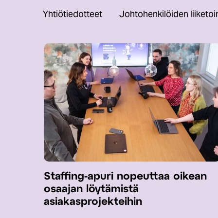
Yhtiötiedotteet
Johtohenkilöiden liiketo
Staffing-apuri nopeuttaa oikean
osaajan löytämistä
asiakasprojekteihin