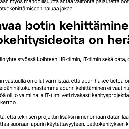
taan myös mahdollisuutta antaa välitöntä palautetta botin
n jatkokehittämiseen haluaa jakaa.
vaa botin kehittäminen
tkokehitysideoita on he
n yhteistyössä Loihteen HR-tiimin, IT-tiimin sekä data, d
n vastuulla on ollut varmistaa, että apuri hakee tietoa o
 Meidän näkökulmastamme apurin kehittäminen ei vaatinu
 oli jo valmiina ja IT-tiimi veti rivakasti kehitysprojekt
 kertoo.
tä, että teknisen projektin lisäksi nimenomaan datan laa
uttaa suoraan apurin käytettävyyteen. Jatkokehityksen ka