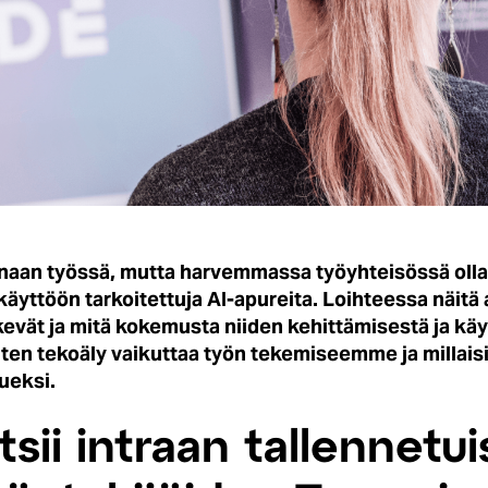
naan työssä, mutta harvemmassa työyhteisössä ollaan v
äyttöön tarkoitettuja AI-apureita. Loihteessa näitä 
evät ja mitä kokemusta niiden kehittämisestä ja kä
iten tekoäly vaikuttaa työn tekemiseemme ja millais
ueksi.
tsii intraan tallennetui