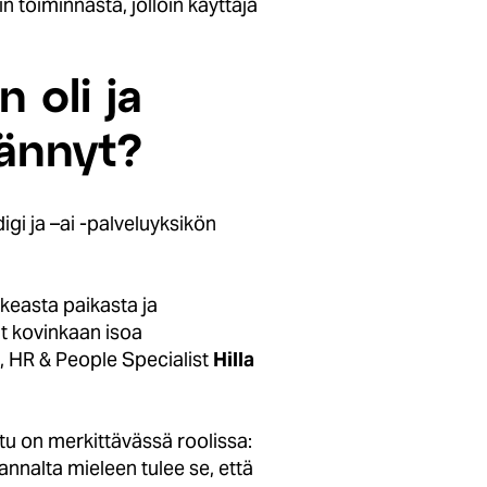
 toiminnasta, jolloin käyttäjä
 oli ja
rännyt?
igi ja –ai -palveluyksikön
ikeasta paikasta ja
t kovinkaan isoa
ia, HR & People Specialist
Hilla
tu on merkittävässä roolissa:
nnalta mieleen tulee se, että