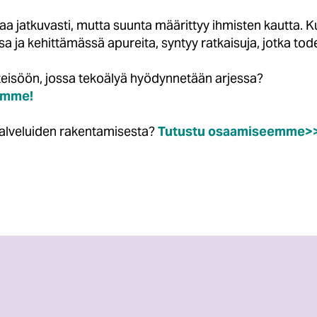
 jatkuvasti, mutta suunta määrittyy ihmisten kautta. Kun
 ja kehittämässä apureita, syntyy ratkaisuja, jotka tode
eisöön, jossa tekoälyä hyödynnetään arjessa?
himme!
ypalveluiden rakentamisesta?
Tutustu osaamiseemme>