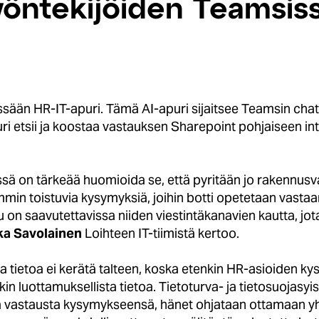
yöntekijöiden Teamsiss
ssään HR-IT-apuri. Tämä AI-apuri sijaitsee Teamsin chatis
puri etsii ja koostaa vastauksen Sharepoint pohjaiseen in
essä on tärkeää huomioida se, että pyritään jo rakennus
mmin toistuvia kysymyksiä, joihin botti opetetaan vasta
u on saavutettavissa niiden viestintäkanavien kautta, jo
a Savolainen
Loihteen IT-tiimistä kertoo.
a tietoa ei kerätä talteen, koska etenkin HR-asioiden ky
kin luottamuksellista tietoa. Tietoturva- ja tietosuojasyi
lta vastausta kysymykseensä, hänet ohjataan ottamaan yht