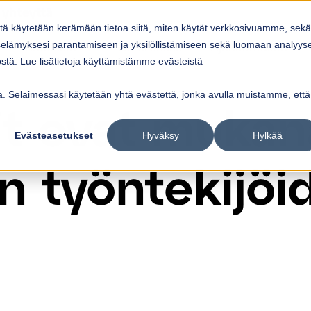
 yhteyttä
itä käytetään kerämään tietoa siitä, miten käytät verkkosivuamme, sekä
Ratkaisut
Referenssit
Ajankohtaista
elämyksesi parantamiseen ja yksilöllistämiseen sekä luomaan analyys
ow submenu for
Show submenu for
Palvelut
Ratkaisut
Sho
tä. Lue lisätietoja käyttämistämme evästeistä
vua. Selaimessasi käytetään yhtä evästettä, jonka avulla muistamme, että
it ovat mukan
Evästeasetukset
Hyväksy
Hylkää
n työntekijöi