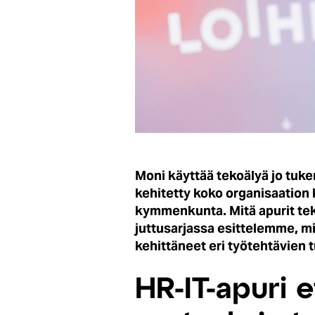
Moni käyttää tekoälyä jo tuke
kehitetty koko organisaation k
kymmenkunta. Mitä apurit tek
juttusarjassa esittelemme, m
kehittäneet eri työtehtävien t
HR-IT-apuri e