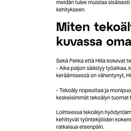
meidän tulee muistaa sisäisesti m
kehitykseen.
Miten tekoäl
kuvassa oma
Sekä Pekka että Hilla kokevat t
- Aika paljon säästyy työaikaa,
keräämisessä on vähentynyt, Hil
- Tekoäly nopeuttaa ja monipuol
keskeisimmät tekoälyn tuomat 
Loihteessa tekoälyn hyödyntämin
kehittyvät työntekijöiden kokem
ratkaisua eteenpäin.