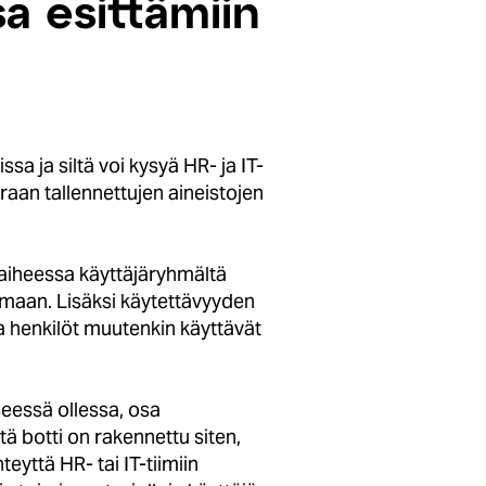
a esittämiin
sa ja siltä voi kysyä HR- ja IT-
traan tallennettujen aineistojen
vaiheessa käyttäjäryhmältä
amaan. Lisäksi käytettävyyden
ta henkilöt muutenkin käyttävät
seessä ollessa, osa
stä botti on rakennettu siten,
eyttä HR- tai IT-tiimiin