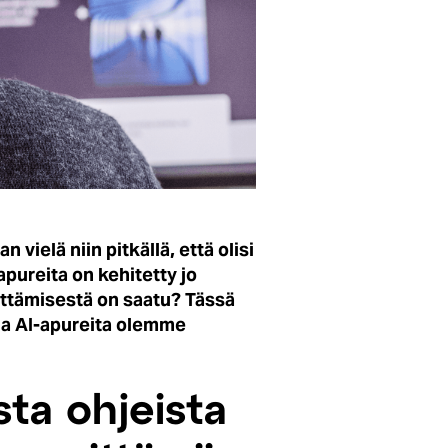
ielä niin pitkällä, että olisi
apureita on kehitetty jo
yttämisestä on saatu? Tässä
ia AI-apureita olemme
sta ohjeista