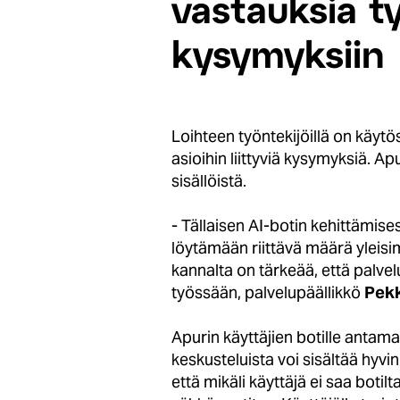
vastauksia t
kysymyksiin
Loihteen työntekijöillä on käytö
asioihin liittyviä kysymyksiä. A
sisällöistä.
- Tällaisen AI-botin kehittämis
löytämään riittävä määrä yleisi
kannalta on tärkeää, että palvel
työssään, palvelupäällikkö
Pekk
Apurin käyttäjien botille antama
keskusteluista voi sisältää hyvin
että mikäli käyttäjä ei saa boti