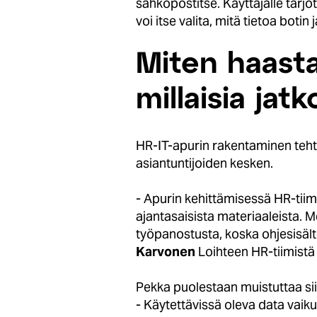
sähköpostitse. Käyttäjälle tarjo
voi itse valita, mitä tietoa boti
Miten haasta
millaisia ja
HR-IT-apurin rakentaminen tehtii
asiantuntijoiden kesken.
- Apurin kehittämisessä HR-tiimi
ajantasaisista materiaaleista.
työpanostusta, koska ohjesisältöä
Karvonen
Loihteen HR-tiimistä
Pekka puolestaan muistuttaa sii
- Käytettävissä oleva data vaik