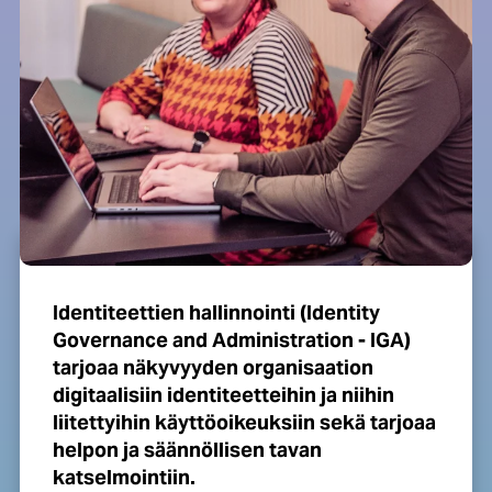
Identiteettien hallinnointi (Identity
Governance and Administration - IGA)
tarjoaa näkyvyyden organisaation
digitaalisiin identiteetteihin ja niihin
liitettyihin käyttöoikeuksiin sekä tarjoaa
helpon ja säännöllisen tavan
katselmointiin.