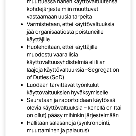
muuttuessa hänen käyttövaltuutensa
kohdejärjestelmiin muuttuvat
vastaamaan uusia tarpeita
Varmistetaan, ettei käyttövaltuuksia
jää organisaatiosta poistuneille
käyttäjille
Huolehditaan, ettei käyttäjille
muodostu vaarallisia
käyttövaltuusyhdistelmiä eli liian
laajoja käyttövaltuuksia –Segregation
of Duties (SoD)
Luodaan tarvittavat työnkulut
käyttövaltuuksien hyväksymiselle
Seurataan ja raportoidaan käytössä
olevia käyttövaltuuksia – kenellä on (tai
on ollut) pääsy mihinkin järjestelmään
Hallitaan salasanoja (synkronointi,
muuttaminen ja palautus)