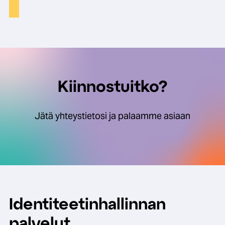
Kiinnostuitko?
Jätä yhteystietosi ja palaamme asiaan
Identiteetin­​hallinnan
palvelut