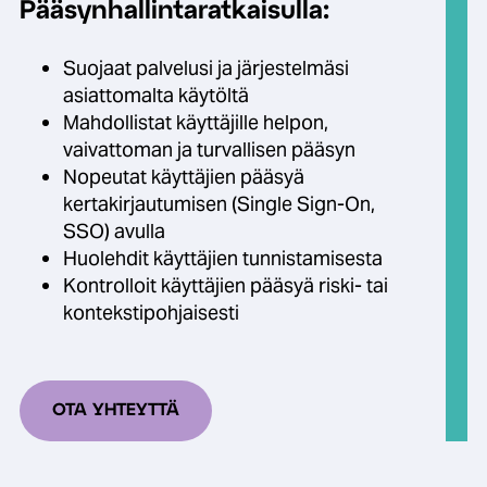
Pääsynhallintaratkaisulla:
Suojaat palvelusi ja järjestelmäsi
asiattomalta käytöltä
Mahdollistat käyttäjille helpon,
vaivattoman ja turvallisen pääsyn
Nopeutat käyttäjien pääsyä
kertakirjautumisen (Single Sign-On,
SSO) avulla
Huolehdit käyttäjien tunnistamisesta
Kontrolloit käyttäjien pääsyä riski- tai
kontekstipohjaisesti
OTA YHTEYTTÄ