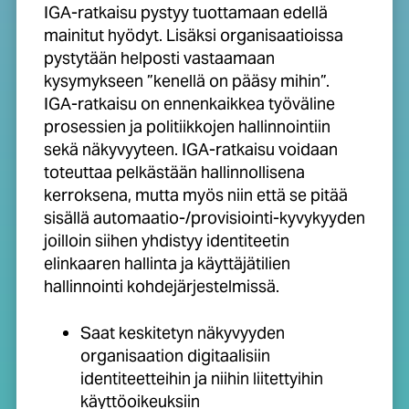
IGA-ratkaisu pystyy tuottamaan edellä
mainitut hyödyt. Lisäksi organisaatioissa
pystytään helposti vastaamaan
kysymykseen ”kenellä on pääsy mihin”.
IGA-ratkaisu on ennenkaikkea työväline
prosessien ja politiikkojen hallinnointiin
sekä näkyvyyteen. IGA-ratkaisu voidaan
toteuttaa pelkästään hallinnollisena
kerroksena, mutta myös niin että se pitää
sisällä automaatio-/provisiointi-kyvykyyden
joilloin siihen yhdistyy identiteetin
elinkaaren hallinta ja käyttäjätilien
hallinnointi kohdejärjestelmissä.
Saat keskitetyn näkyvyyden
organisaation digitaalisiin
identiteetteihin ja niihin liitettyihin
käyttöoikeuksiin