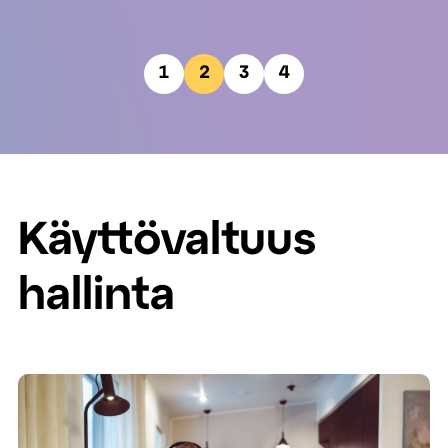
1
2
3
4
Käyttövaltuus­​
hallinta