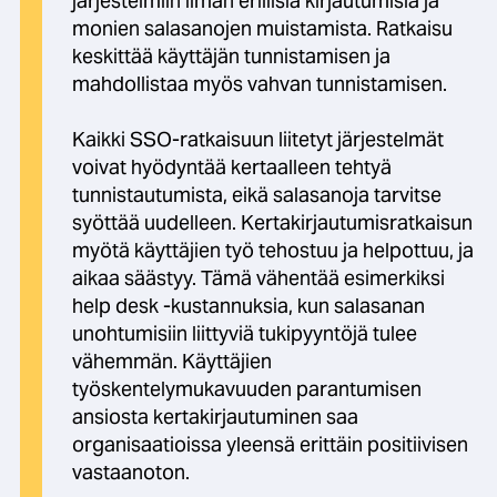
järjestelmiin ilman erillisiä kirjautumisia ja
monien salasanojen muistamista. Ratkaisu
keskittää käyttäjän tunnistamisen ja
mahdollistaa myös vahvan tunnistamisen.
Kaikki SSO-ratkaisuun liitetyt järjestelmät
voivat hyödyntää kertaalleen tehtyä
tunnistautumista, eikä salasanoja tarvitse
syöttää uudelleen. Kertakirjautumisratkaisun
myötä käyttäjien työ tehostuu ja helpottuu, ja
aikaa säästyy. Tämä vähentää esimerkiksi
help desk -kustannuksia, kun salasanan
unohtumisiin liittyviä tukipyyntöjä tulee
vähemmän. Käyttäjien
työskentelymukavuuden parantumisen
ansiosta kertakirjautuminen saa
organisaatioissa yleensä erittäin positiivisen
vastaanoton.