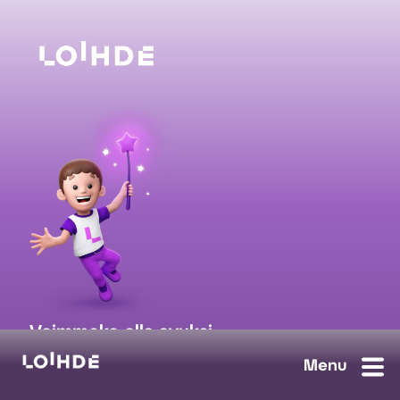
Voimmeko olla avuksi
myynti@loihde.com