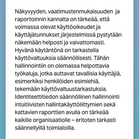
Näkyvyyden, va
atimustenmukaisuuden ja
raportoinnin kannalta on tärkeää, että
voimassa olevat käyttöoikeudet ja
käyttäjätunnukset järjestelmissä pystytään
näkemään helposti ja vaivattomasti.
Hyvänä käytäntönä on tarkastella
käyttövaltuuksia säännöllisesti. Tähän
hallinnointiin on olemassa helpottavia
työkaluja, jotka auttavat tavallisia käyttäjiä,
esimerkiksi henkilöiden esimiehiä,
tekemään käyttövaltuustarkastuksia.
Identiteettitiedon säännöllinen hallinnointi
intuitiivisten hallintakäyttöliittymien sekä
kattavien raporttien avulla on tärkeää
kaikille organisaatiolle – eritoten tarkasti
säännellyillä toimialoilla.