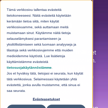
Skip to content
Tämä verkkosivu tallentaa evästeitä
tietokoneeseesi. Näitä evästeitä käytetään
kerämään tietoa siitä, miten käytät
Identiteetin- ja
verkkosivuamme, sekä auttamaan meitä
muistamaan sinut. Käytämme näitä tietoja
pääsynhallinta
selauselämyksesi parantamiseen ja
yksilöllistämiseen sekä luomaan analyyseja ja
tilastoja sekä verkkosivujemme että muiden
Keskitetyllä IdM-ratkaisulla hallitset
medioidemme käytöstä. Lue lisätietoja
käyttövaltuuksia läpi organisaation.
käyttämistämme evästeistä
Pääsynhallinnalla (AM) huolehdit
tietosuojakäytännöstämme
.
Jos et hyväksy tätä, tietojasi ei seurata, kun käytät
käyttäjien pääsystä järjestelmiin ja
tätä verkkosivua. Selaimessasi käytetään yhtä
suojaat järjestelmiä asiattomalta
evästettä, jonka avulla muistamme, että sinua ei
käytöltä. Identiteettitiedon
saa seurata.
hallintaratkaisulla (IGA) lisäät
Evästeasetukset