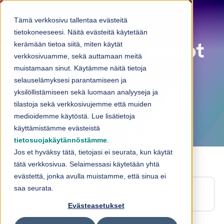
Skip to content
Tämä verkkosivu tallentaa evästeitä
tietokoneeseesi. Näitä evästeitä käytetään
kerämään tietoa siitä, miten käytät
Taloudelliset tiedot
verkkosivuamme, sekä auttamaan meitä
muistamaan sinut. Käytämme näitä tietoja
selauselämyksesi parantamiseen ja
yksilöllistämiseen sekä luomaan analyyseja ja
tilastoja sekä verkkosivujemme että muiden
medioidemme käytöstä. Lue lisätietoja
käyttämistämme evästeistä
tietosuojakäytännöstämme
.
Jos et hyväksy tätä, tietojasi ei seurata, kun käytät
tätä verkkosivua. Selaimessasi käytetään yhtä
evästettä, jonka avulla muistamme, että sinua ei
saa seurata.
Taloudelliset tavoitteet
Evästeasetukset