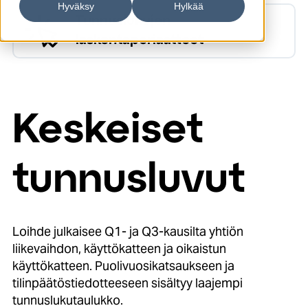
Hyväksy
Hylkää
Tunnuslukujen
laskentaperiaatteet
Keskeiset
tunnusluvut
Loihde julkaisee Q1- ja Q3-kausilta yhtiön
liikevaihdon, käyttökatteen ja oikaistun
käyttökatteen. Puolivuosikatsaukseen ja
tilinpäätöstiedotteeseen sisältyy laajempi
tunnuslukutaulukko.