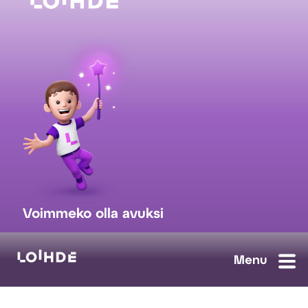
Voimmeko olla avuksi
myynti@loihde.com