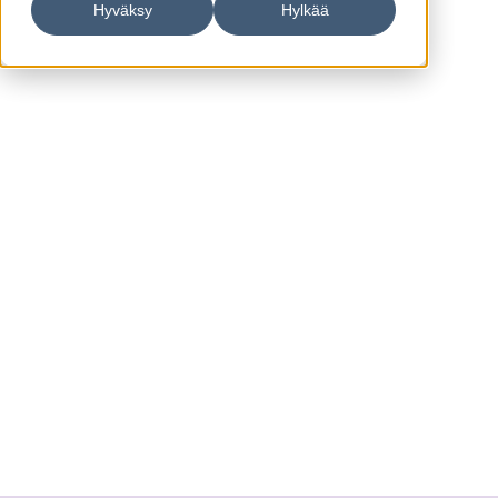
Hyväksy
Hylkää