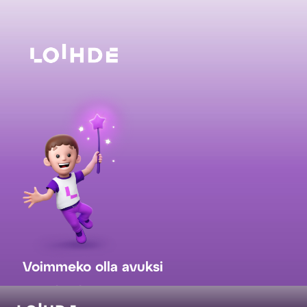
Voimmeko olla avuksi
myynti@loihde.com