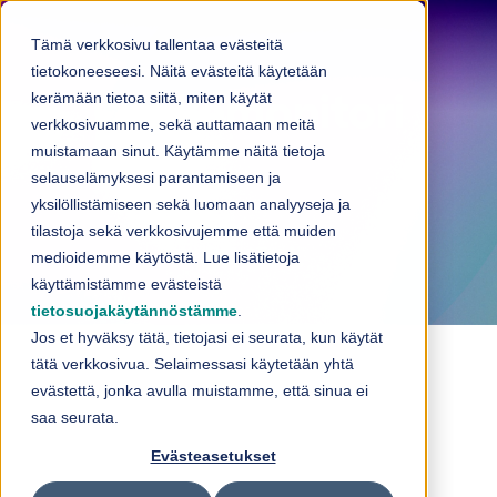
Skip to content
Tämä verkkosivu tallentaa evästeitä
tietokoneeseesi. Näitä evästeitä käytetään
kerämään tietoa siitä, miten käytät
Osakemonitori
verkkosivuamme, sekä auttamaan meitä
muistamaan sinut. Käytämme näitä tietoja
selauselämyksesi parantamiseen ja
yksilöllistämiseen sekä luomaan analyyseja ja
tilastoja sekä verkkosivujemme että muiden
medioidemme käytöstä. Lue lisätietoja
käyttämistämme evästeistä
tietosuojakäytännöstämme
.
Jos et hyväksy tätä, tietojasi ei seurata, kun käytät
tätä verkkosivua. Selaimessasi käytetään yhtä
evästettä, jonka avulla muistamme, että sinua ei
saa seurata.
Evästeasetukset