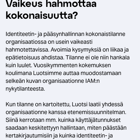
Vaikeus hahmottaa
kokonaisuutta?
Identiteetin- ja pääsynhallinnan kokonaistilanne
organisaatiossa on usein vaikeasti
hahmotettavissa. Avoimia kysymyksiä on liikaa ja
epätietoisuus ahdistaa.
Tilanne ei ole niin hankala
kuin luulet.
Vuosikymmenten kokemuksen
koulimana Luotsimme auttaa muodostamaan
selkeän kuvan organisaationne IAM:n
nykytilanteesta.
Kun tilanne on kartoitettu, Luotsi laatii yhdessä
organisaationne kanssa etenemissuunnitelman.
Siinä kerrotaan mm. kuinka käyttäjätunnukset
saadaan keskitettyyn hallintaan, miten päästään
kertakirjautumisiin ja kuinka identiteetin- ja