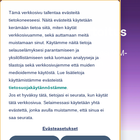
Skip to content
Tämä verkkosivu tallentaa evästeitä
tietokoneeseesi. Näitä evästeitä käytetään
kerämään tietoa siitä, miten käytät
Luotsi IAM-kartoitus
verkkosivuamme, sekä auttamaan meitä
muistamaan sinut. Käytämme näitä tietoja
selauselämyksesi parantamiseen ja
Luotsi kartoittaa organisaatiosi IAM-
yksilöllistämiseen sekä luomaan analyyseja ja
hallinnan nyky- ja tavoitetilan
tilastoja sekä verkkosivujemme että muiden
nopeasti.
medioidemme käytöstä. Lue lisätietoja
käyttämistämme evästeistä
tietosuojakäytännöstämme
.
Jos et hyväksy tätä, tietojasi ei seurata, kun käytät
tätä verkkosivua. Selaimessasi käytetään yhtä
evästettä, jonka avulla muistamme, että sinua ei
saa seurata.
Evästeasetukset