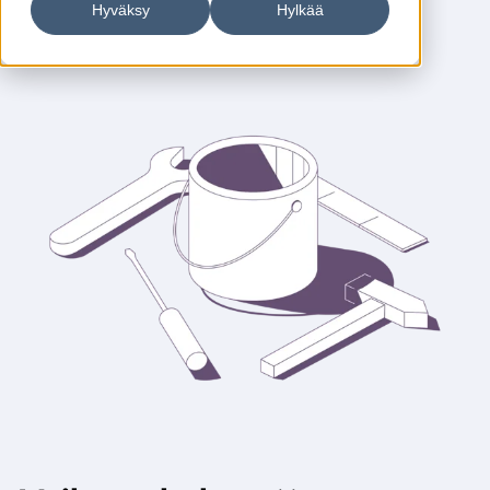
Hyväksy
Hylkää