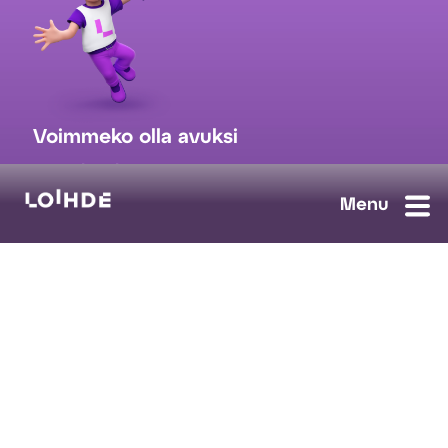
Voimmeko olla avuksi
myynti@loihde.com
Ota yhteyttä
Tilaa uutiskirje
Avoimet työpaikat
Loihde palvelut