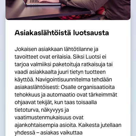
Asiakaslähtöistä luotsausta
Jokaisen asiakkaan lähtötilanne ja
tavoitteet ovat erilaisia. Siksi Luotsi ei
tarjoa valmiiksi paketoituja ratkaisuja tai
vaadi asiakkaalta juuri tietyn tuotteen
käyttöä. Navigointisuunnitelma tehdään
asiakaslähtöisesti: Osalle organisaatioita
tehokkuus ja automaatio ovat tärkeimmät
ohjaavat tekijät, kun taas toisaalla
tietoturva, näkyvyys ja
vaatimustenmukaisuus ovat
ajankohtaisempia asioita. Kaikesta jutellaan
yhdessä – asiakas vaikuttaa