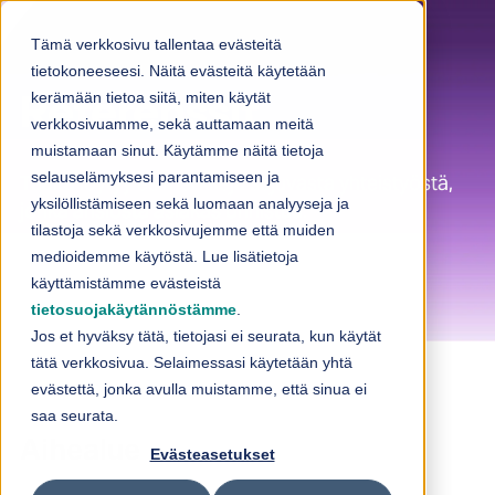
Skip to content
Tämä verkkosivu tallentaa evästeitä
tietokoneeseesi. Näitä evästeitä käytetään
kerämään tietoa siitä, miten käytät
Referenssit
verkkosivuamme, sekä auttamaan meitä
muistamaan sinut. Käytämme näitä tietoja
selauselämyksesi parantamiseen ja
Täältä löytyy esimerkkejä sujuvasta yhteistyöstä,
yksilöllistämiseen sekä luomaan analyyseja ja
jonka ansiosta asiakas onnistuu.
tilastoja sekä verkkosivujemme että muiden
medioidemme käytöstä. Lue lisätietoja
käyttämistämme evästeistä
tietosuojakäytännöstämme
.
Jos et hyväksy tätä, tietojasi ei seurata, kun käytät
tätä verkkosivua. Selaimessasi käytetään yhtä
evästettä, jonka avulla muistamme, että sinua ei
saa seurata.
Aihealue
Evästeasetukset