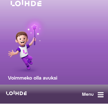
Voimmeko olla avuksi
myynti@loihde.com