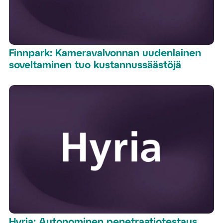
Finnpark: Kameravalvonnan uudenlainen
soveltaminen tuo kustannussäästöjä
Hyria: Autonominen penetraatiotestaus