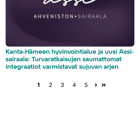
Kanta-Hämeen hyvinvointialue ja uusi Assi-
sairaala: Turvaratkaisujen saumattomat
integraatiot varmistavat sujuvan arjen
1
2
3
4
5