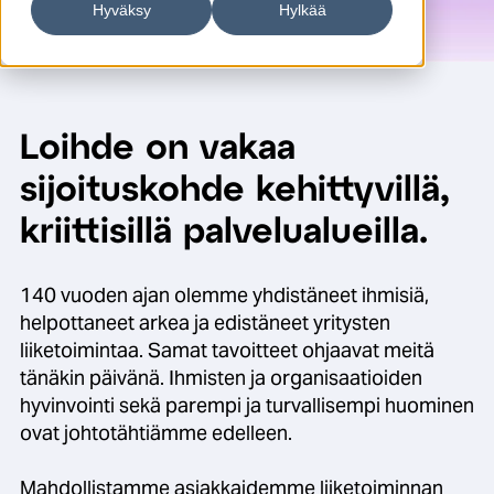
Hyväksy
Hylkää
Loihde on vakaa
sijoituskohde kehittyvillä,
kriittisillä palvelualueilla.
140 vuoden ajan olemme yhdistäneet ihmisiä,
helpottaneet arkea ja edistäneet yritysten
liiketoimintaa. Samat tavoitteet ohjaavat meitä
tänäkin päivänä. Ihmisten ja organisaatioiden
hyvinvointi sekä parempi ja turvallisempi huominen
ovat johtotähtiämme edelleen.
Mahdollistamme asiakkaidemme liiketoiminnan