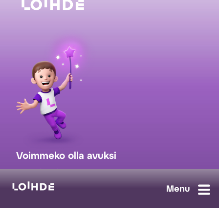
Voimmeko olla avuksi
myynti@loihde.com