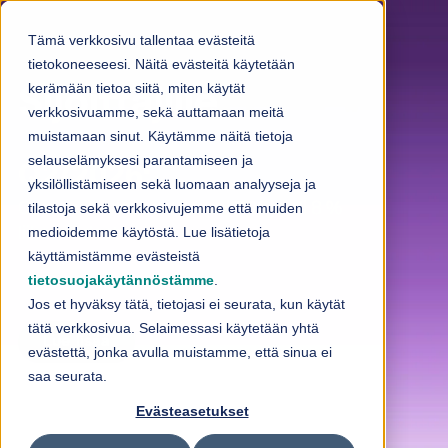
Skip to content
Tämä verkkosivu tallentaa evästeitä
tietokoneeseesi. Näitä evästeitä käytetään
kerämään tietoa siitä, miten käytät
Sijoittajille
verkkosivuamme, sekä auttamaan meitä
muistamaan sinut. Käytämme näitä tietoja
selauselämyksesi parantamiseen ja
Q2/2026:
yksilöllistämiseen sekä luomaan analyyseja ja
Oikaistu käyttökate parani 7 % ja oli 8 %
tilastoja sekä verkkosivujemme että muiden
liikevaihdosta
medioidemme käytöstä. Lue lisätietoja
käyttämistämme evästeistä
tietosuojakäytännöstämme
.
Jos et hyväksy tätä, tietojasi ei seurata, kun käytät
tätä verkkosivua. Selaimessasi käytetään yhtä
Lue lisää
evästettä, jonka avulla muistamme, että sinua ei
saa seurata.
Evästeasetukset