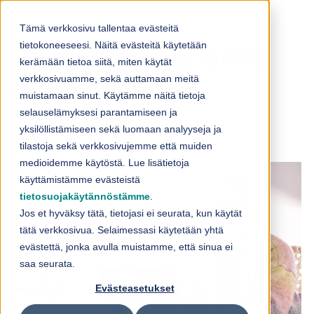
Skip to content
Tämä verkkosivu tallentaa evästeitä
tietokoneeseesi. Näitä evästeitä käytetään
Copilot tulee, onko
kerämään tietoa siitä, miten käytät
verkkosivuamme, sekä auttamaan meitä
datasi valmis?
muistamaan sinut. Käytämme näitä tietoja
selauselämyksesi parantamiseen ja
yksilöllistämiseen sekä luomaan analyyseja ja
18.12.2023
tilastoja sekä verkkosivujemme että muiden
medioidemme käytöstä. Lue lisätietoja
käyttämistämme evästeistä
tietosuojakäytännöstämme
.
Jos et hyväksy tätä, tietojasi ei seurata, kun käytät
tätä verkkosivua. Selaimessasi käytetään yhtä
evästettä, jonka avulla muistamme, että sinua ei
saa seurata.
Evästeasetukset