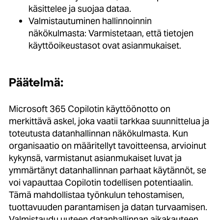
käsittelee ja suojaa dataa.
Valmistautuminen hallinnoinnin
näkökulmasta: Varmistetaan, että tietojen
käyttöoikeustasot ovat asianmukaiset.
Päätelmä:
Microsoft 365 Copilotin käyttöönotto on
merkittävä askel, joka vaatii tarkkaa suunnittelua ja
toteutusta datanhallinnan näkökulmasta. Kun
organisaatio on määritellyt tavoitteensa, arvioinut
kykynsä, varmistanut asianmukaiset luvat ja
ymmärtänyt datanhallinnan parhaat käytännöt, se
voi vapauttaa Copilotin todellisen potentiaalin.
Tämä mahdollistaa työnkulun tehostamisen,
tuottavuuden parantamisen ja datan turvaamisen.
Valmistaudu uuteen datanhallinnan aikakauteen