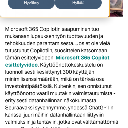
Hyväksy
Hylkää
Microsoft 365 Copilotin saapuminen tuo
mukanaan lupauksen työn tuottavuuden ja
tehokkuuden parantamisesta. Jos et ole vielä
tutustunut Copilotiin, suosittelen katsomaan
tämän esittelyvideon:
Microsoft 365 Copilot
esittelyvideo
. Käyttöönottokeskustelu on
luonnollisesti keskittynyt 300 käyttäjän
minimilisenssimäärään, mikä on tärkeä osa
investointipäätöksiä. Kuitenkin, sen onnistunut
käyttöönotto vaatii muutakin valmistautumista -
erityisesti datanhallinnan näkökulmasta.
Seuraavaksi syvennymme, yhdessä ChatGPT:n
kanssa, juuri näihin datanhallintaan liittyviin
valmiuksiin ja tehtäviin, jotka ovat välttämättömiä