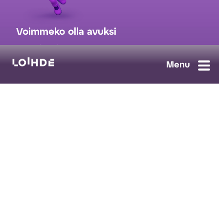
Voimmeko olla avuksi
myynti@loihde.com
Ota yhteyttä
Tilaa uutiskirje
Avoimet työpaikat
Loihde palvelut
Data, Digi & AI
Kyberturva
Pilvi ja yhteydet