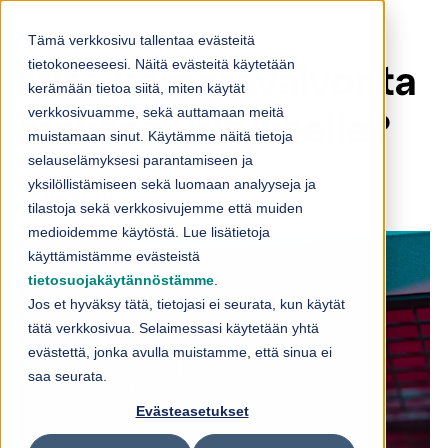
Skip to content
Tämä verkkosivu tallentaa evästeitä
tietokoneeseesi. Näitä evästeitä käytetään
Mitä kameravalvonta
kerämään tietoa siitä, miten käytät
verkkosivuamme, sekä auttamaan meitä
maksaa yritykselle?
muistamaan sinut. Käytämme näitä tietoja
selauselämyksesi parantamiseen ja
yksilöllistämiseen sekä luomaan analyyseja ja
09.02.2026
tilastoja sekä verkkosivujemme että muiden
medioidemme käytöstä. Lue lisätietoja
käyttämistämme evästeistä
tietosuojakäytännöstämme
.
Jos et hyväksy tätä, tietojasi ei seurata, kun käytät
tätä verkkosivua. Selaimessasi käytetään yhtä
evästettä, jonka avulla muistamme, että sinua ei
saa seurata.
Evästeasetukset