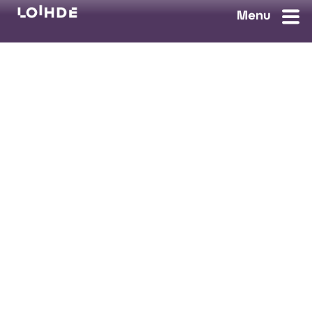
myynti@loihde.com
Ota yhteyttä
Tilaa uutiskirje
Avoimet työpaikat
Loihde palvelut
Data, Digi & AI
Kyberturva
Pilvi ja yhteydet
Turvaratkaisut
Tietosuojaseloste