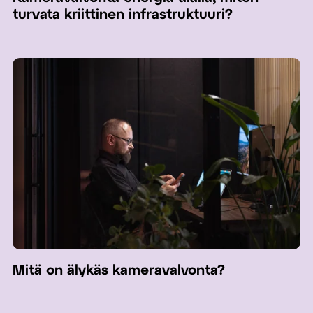
turvata kriittinen infrastruktuuri?
Mitä on älykäs kameravalvonta?