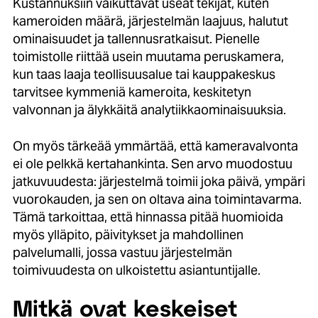
Kustannuksiin vaikuttavat useat tekijät, kuten
kameroiden määrä, järjestelmän laajuus, halutut
ominaisuudet ja tallennusratkaisut. Pienelle
toimistolle riittää usein muutama peruskamera,
kun taas laaja teollisuusalue tai kauppakeskus
tarvitsee kymmeniä kameroita, keskitetyn
valvonnan ja älykkäitä analytiikkaominaisuuksia.
On myös tärkeää ymmärtää, että kameravalvonta
ei ole pelkkä kertahankinta. Sen arvo muodostuu
jatkuvuudesta: järjestelmä toimii joka päivä, ympäri
vuorokauden, ja sen on oltava aina toimintavarma.
Tämä tarkoittaa, että hinnassa pitää huomioida
myös ylläpito, päivitykset ja mahdollinen
palvelumalli, jossa vastuu järjestelmän
toimivuudesta on ulkoistettu asiantuntijalle.
Mitkä ovat keskeiset