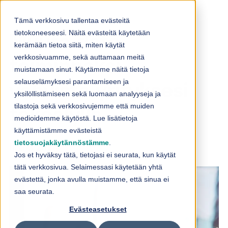
Skip to content
Tämä verkkosivu tallentaa evästeitä
tietokoneeseesi. Näitä evästeitä käytetään
Muuta data
kerämään tietoa siitä, miten käytät
verkkosivuamme, sekä auttamaan meitä
toiminnaksi -
muistamaan sinut. Käytämme näitä tietoja
selauselämyksesi parantamiseen ja
vahvista yrityksesi
yksilöllistämiseen sekä luomaan analyyseja ja
tilastoja sekä verkkosivujemme että muiden
tekoälyllä
medioidemme käytöstä. Lue lisätietoja
käyttämistämme evästeistä
tietosuojakäytännöstämme
.
08.03.2024
Jos et hyväksy tätä, tietojasi ei seurata, kun käytät
tätä verkkosivua. Selaimessasi käytetään yhtä
evästettä, jonka avulla muistamme, että sinua ei
saa seurata.
Evästeasetukset