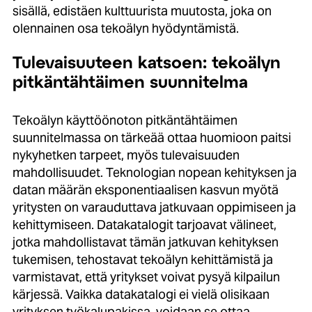
sisällä, edistäen kulttuurista muutosta, joka on
olennainen osa tekoälyn hyödyntämistä.
Tulevaisuuteen katsoen: tekoälyn
pitkäntähtäimen suunnitelma
Tekoälyn käyttöönoton pitkäntähtäimen
suunnitelmassa on tärkeää ottaa huomioon paitsi
nykyhetken tarpeet, myös tulevaisuuden
mahdollisuudet. Teknologian nopean kehityksen ja
datan määrän eksponentiaalisen kasvun myötä
yritysten on varauduttava jatkuvaan oppimiseen ja
kehittymiseen. Datakatalogit tarjoavat välineet,
jotka mahdollistavat tämän jatkuvan kehityksen
tukemisen, tehostavat tekoälyn kehittämistä ja
varmistavat, että yritykset voivat pysyä kilpailun
kärjessä. Vaikka datakatalogi ei vielä olisikaan
yrityksen työkalupakissa, voidaan se ottaa