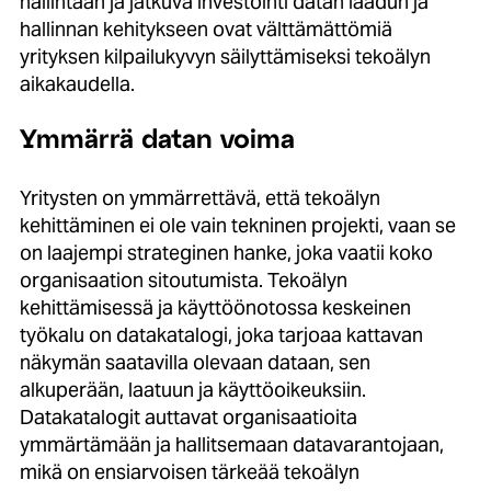
hallintaan ja jatkuva investointi datan laadun ja
hallinnan kehitykseen ovat välttämättömiä
yrityksen kilpailukyvyn säilyttämiseksi tekoälyn
aikakaudella.
Ymmärrä datan voima
Yritysten on ymmärrettävä, että tekoälyn
kehittäminen ei ole vain tekninen projekti, vaan se
on laajempi strateginen hanke, joka vaatii koko
organisaation sitoutumista. Tekoälyn
kehittämisessä ja käyttöönotossa keskeinen
työkalu on datakatalogi, joka tarjoaa kattavan
näkymän saatavilla olevaan dataan, sen
alkuperään, laatuun ja käyttöoikeuksiin.
Datakatalogit auttavat organisaatioita
ymmärtämään ja hallitsemaan datavarantojaan,
mikä on ensiarvoisen tärkeää tekoälyn