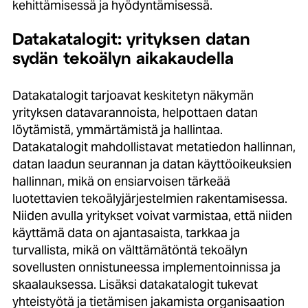
kehittämisessä ja hyödyntämisessä.
Datakatalogit: yrityksen datan
sydän tekoälyn aikakaudella
Datakatalogit tarjoavat keskitetyn näkymän
yrityksen datavarannoista, helpottaen datan
löytämistä, ymmärtämistä ja hallintaa.
Datakatalogit mahdollistavat metatiedon hallinnan,
datan laadun seurannan ja datan käyttöoikeuksien
hallinnan, mikä on ensiarvoisen tärkeää
luotettavien tekoälyjärjestelmien rakentamisessa.
Niiden avulla yritykset voivat varmistaa, että niiden
käyttämä data on ajantasaista, tarkkaa ja
turvallista, mikä on välttämätöntä tekoälyn
sovellusten onnistuneessa implementoinnissa ja
skaalauksessa. Lisäksi datakatalogit tukevat
yhteistyötä ja tietämisen jakamista organisaation