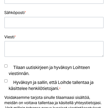
Sähköposti
*
Viesti
*
Tilaan uutiskirjeen ja hyväksyn Loihteen
viestinnän.
Hyväksyn ja sallin, että Loihde tallentaa ja
käsittelee henkilötietojani.
*
Voidaksemme tarjota sinulle tilaamaasi sisältöä,
meidän on voitava tallentaa ja käsitellä yhteystietojasi.
Voit milloin tahansa perua kyseiset viestintäasetukset