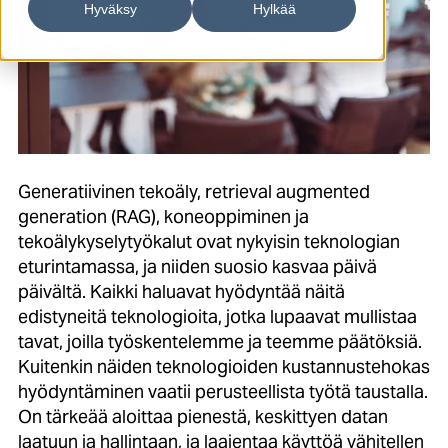
Hyväksy
Hylkää
Generatiivinen tekoäly, retrieval augmented
generation (RAG), koneoppiminen ja
tekoälykyselytyökalut ovat nykyisin teknologian
eturintamassa, ja niiden suosio kasvaa päivä
päivältä. Kaikki haluavat hyödyntää näitä
edistyneitä teknologioita, jotka lupaavat mullistaa
tavat, joilla työskentelemme ja teemme päätöksiä.
Kuitenkin näiden teknologioiden kustannustehokas
hyödyntäminen vaatii perusteellista työtä taustalla.
On tärkeää aloittaa pienestä, keskittyen datan
laatuun ja hallintaan, ja laajentaa käyttöä vähitellen