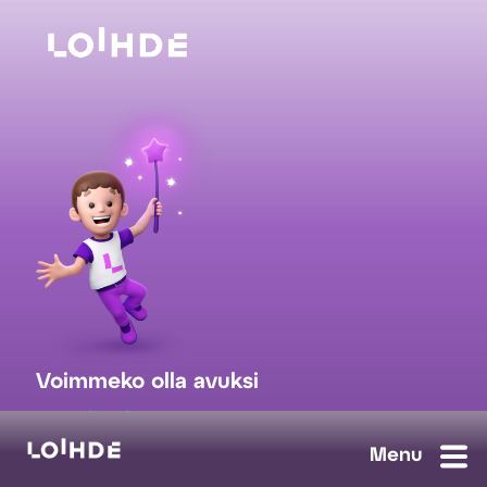
Voimmeko olla avuksi
myynti@loihde.com