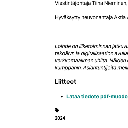
Viestintäjohtaja Tiina Niemine
Hyväksytty neuvonantaja Aktia
Loihde on liiketoiminnan jatku
tekoälyn ja digitalisaation avu
verkkomaailman uhilta. Näiden 
kumppanin. Asiantuntijoita meil
Liitteet
Lataa tiedote pdf-muodo
2024