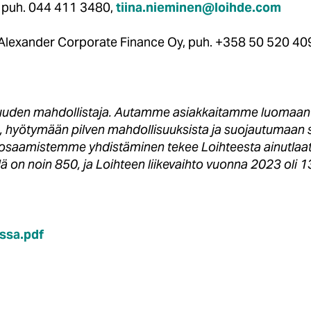
n, puh. 044 411 3480,
tiina.nieminen@loihde.com
 Alexander Corporate Finance Oy, puh. +358 50 520 40
vuuden mahdollistaja. Autamme asiakkaitamme luomaan k
lla, hyötymään pilven mahdollisuuksista ja suojautumaan 
osaamistemme yhdistäminen tekee Loihteesta ainutlaatu
lä on noin 850, ja Loihteen liikevaihto vuonna 2023 oli 
ssa.pdf