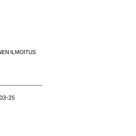
INEN ILMOITUS
________________
-03-25