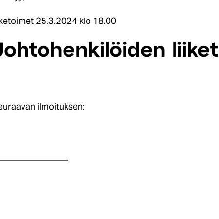
iketoimet 25.3.2024 klo 18.00
Johtohenkilöiden liike
euraavan ilmoituksen:
________________