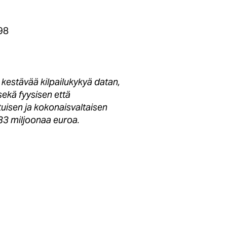
98
estävää kilpailukykyä datan,
sekä fyysisen että
isen ja kokonaisvaltaisen
133 miljoonaa euroa.