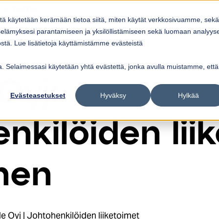
 yhteyttä
itä käytetään kerämään tietoa siitä, miten käytät verkkosivuamme, sekä
Ratkaisut
Referenssit
Ajankohtaista
elämyksesi parantamiseen ja yksilöllistämiseen sekä luomaan analyys
ow submenu for
Show submenu for
Palvelut
Ratkaisut
Sho
tä. Lue lisätietoja käyttämistämme evästeistä
vua. Selaimessasi käytetään yhtä evästettä, jonka avulla muistamme, että
Oyj:
Evästeasetukset
Hyväksy
Hylkää
nkilöiden lii
nen
 Oyj | Johtohenkilöiden liiketoimet