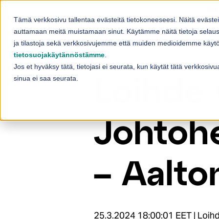
Skip to content
Ota
Tämä verkkosivu tallentaa evästeitä tietokoneeseesi. Näitä eväste
Palvelut
auttamaan meitä muistamaan sinut. Käytämme näitä tietoja selaus
Sh
ja tilastoja sekä verkkosivujemme että muiden medioidemme käytös
tietosuojakäytännöstämme
.
Jos et hyväksy tätä, tietojasi ei seurata, kun käytät tätä verkkosi
sinua ei saa seurata.
Loihde 
Johtohe
– Aalto
25.3.2024 18:00:01 EET | Loihde