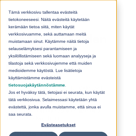
Skip to content
Tämä verkkosivu tallentaa evästeitä
tietokoneeseesi. Näitä evästeitä käytetään
Loihde Oyj:
kerämään tietoa siitä, miten käytät
verkkosivuamme, sekä auttamaan meitä
Johtohenkilöiden
muistamaan sinut. Käytämme näitä tietoja
selauselämyksesi parantamiseen ja
liiketoimet –
yksilöllistämiseen sekä luomaan analyyseja ja
tilastoja sekä verkkosivujemme että muiden
Meronen
medioidemme käytöstä. Lue lisätietoja
käyttämistämme evästeistä
tietosuojakäytännöstämme
.
18.12.2023 18:00:05 EET | Loihde Oyj |
Jos et hyväksy tätä, tietojasi ei seurata, kun käytät
Johtohenkilöiden liiketoimet
tätä verkkosivua. Selaimessasi käytetään yhtä
evästettä, jonka avulla muistamme, että sinua ei
Loihde Oyj Johtohenkilöiden liiketoimet
saa seurata.
18.12.2023 klo 18.00
Evästeasetukset
Loihde Oyj: