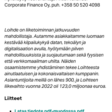
Corporate Finance Oy, puh. +358 50 520 4098
Loihde on liiketoiminnan jatkuvuuden
mahdollistaja. Autamme asiakkaitamme luomaan
kestävää kilpailukykyä datan, tekoälyn ja
digitalisaation avulla, hyötymään pilven
mahdollisuuksista ja suojautumaan sekä fyysisen
että verkkomaailman uhilta. Näiden
osaamistemme yhdistäminen tekee Loihteesta
ainutlaatuisen ja kokonaisvaltaisen kumppanin.
Asiantuntijoita meillä on lähes 900, ja Loihteen
liikevaihto vuonna 2022 oli 123,0 miljoonaa euroa.
Liitteet
Lataa tiedote pdf-muodossa.pdf