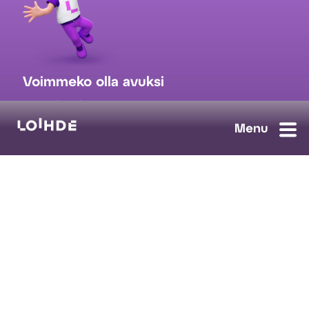
Voimmeko olla avuksi
myynti@loihde.com
Ota yhteyttä
Tilaa uutiskirje
Avoimet työpaikat
Loihde palvelut