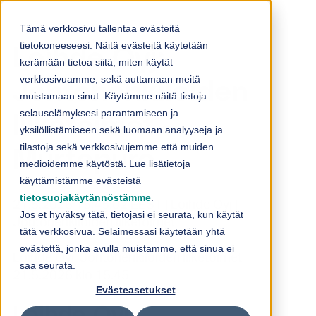
Skip to content
Tämä verkkosivu tallentaa evästeitä
tietokoneeseesi. Näitä evästeitä käytetään
Loihde Oyj:
kerämään tietoa siitä, miten käytät
verkkosivuamme, sekä auttamaan meitä
Johtohenkilöiden
muistamaan sinut. Käytämme näitä tietoja
selauselämyksesi parantamiseen ja
liiketoimet –
yksilöllistämiseen sekä luomaan analyyseja ja
tilastoja sekä verkkosivujemme että muiden
Murtopuro
medioidemme käytöstä. Lue lisätietoja
käyttämistämme evästeistä
tietosuojakäytännöstämme
.
21.5.2026 15:45:02 EEST | Loihde Oyj |
Jos et hyväksy tätä, tietojasi ei seurata, kun käytät
Johtohenkilöiden liiketoimet
tätä verkkosivua. Selaimessasi käytetään yhtä
evästettä, jonka avulla muistamme, että sinua ei
Loihde Oyj Johtohenkilöiden liiketoimet
saa seurata.
21.5.2026 klo 15.45
Evästeasetukset
Loihde Oyj: