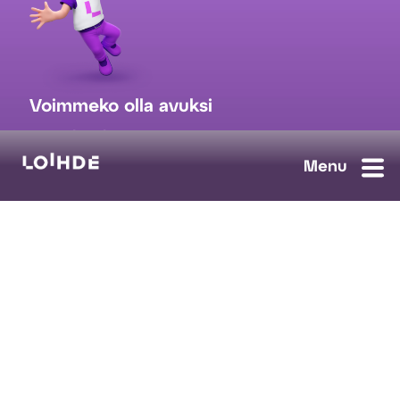
Voimmeko olla avuksi
myynti@loihde.com
Ota yhteyttä
Tilaa uutiskirje
Avoimet työpaikat
Loihde palvelut