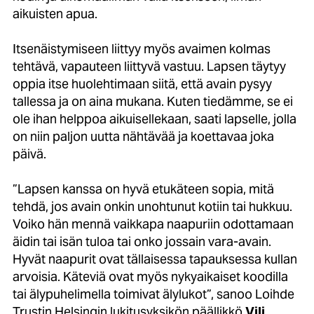
aikuisten apua.
Itsenäistymiseen liittyy myös avaimen kolmas
tehtävä, vapauteen liittyvä vastuu. Lapsen täytyy
oppia itse huolehtimaan siitä, että avain pysyy
tallessa ja on aina mukana. Kuten tiedämme, se ei
ole ihan helppoa aikuisellekaan, saati lapselle, jolla
on niin paljon uutta nähtävää ja koettavaa joka
päivä.
”Lapsen kanssa on hyvä etukäteen sopia, mitä
tehdä, jos avain onkin unohtunut kotiin tai hukkuu.
Voiko hän mennä vaikkapa naapuriin odottamaan
äidin tai isän tuloa tai onko jossain vara-avain.
Hyvät naapurit ovat tällaisessa tapauksessa kullan
arvoisia. Käteviä ovat myös nykyaikaiset koodilla
tai älypuhelimella toimivat älylukot”, sanoo Loihde
Trustin Helsingin lukitusyksikön päällikkö
Vili