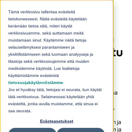
Skip to content
Tämä verkkosivu tallentaa evästeitä
tietokoneeseesi. Näitä evästeitä käytetään
Ekaluokkalaiselle
kerämään tietoa siitä, miten käytät
verkkosivuamme, sekä auttamaan meitä
ikioma kotiavain on
muistamaan sinut. Käytämme näitä tietoja
selauselämyksesi parantamiseen ja
kokoaan isompi juttu
yksilöllistämiseen sekä luomaan analyyseja ja
tilastoja sekä verkkosivujemme että muiden
medioidemme käytöstä. Lue lisätietoja
20.7.2023
käyttämistämme evästeistä
tietosuojakäytännöstämme
.
Jos et hyväksy tätä, tietojasi ei seurata, kun käytät
Noin 57 000 ekaluokkalaista aloittaa elokuussa
tätä verkkosivua. Selaimessasi käytetään yhtä
koulutiensä. Koulun alkaminen on iso ja
evästettä, jonka avulla muistamme, että sinua ei
jännittäväkin muutos pienen lapsen elämässä,
saa seurata.
ensimmäinen askel itsenäistymistä kohti. Kun
Evästeasetukset
tähän asti vanhemmat ovat vieneet päiväkotiin ja
hakeneet sieltä, nyt koulumatka kuljetaan yksin ja