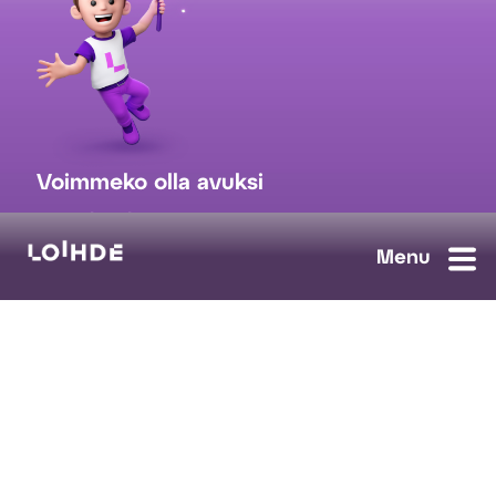
Voimmeko olla avuksi
myynti@loihde.com
Ota yhteyttä
Tilaa uutiskirje
Avoimet työpaikat