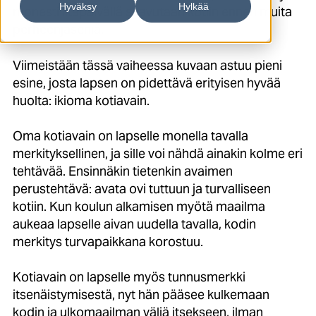
Hyväksy
Hylkää
monesti iltapäivällä saavutaan kotiin ennen muita
perheenjäseniä.
Viimeistään tässä vaiheessa kuvaan astuu pieni
esine, josta lapsen on pidettävä erityisen hyvää
huolta: ikioma kotiavain.
Oma kotiavain on lapselle monella tavalla
merkityksellinen, ja sille voi nähdä ainakin kolme eri
tehtävää. Ensinnäkin tietenkin avaimen
perustehtävä: avata ovi tuttuun ja turvalliseen
kotiin. Kun koulun alkamisen myötä maailma
aukeaa lapselle aivan uudella tavalla, kodin
merkitys turvapaikkana korostuu.
Kotiavain on lapselle myös tunnusmerkki
itsenäistymisestä, nyt hän pääsee kulkemaan
kodin ja ulkomaailman väliä itsekseen, ilman