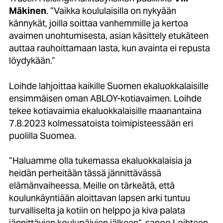
Mäkinen
. ”Vaikka koululaisilla on nykyään
kännykät, joilla soittaa vanhemmille ja kertoa
avaimen unohtumisesta, asian käsittely etukäteen
auttaa rauhoittamaan lasta, kun avainta ei repusta
löydykään.”
Loihde lahjoittaa kaikille Suomen ekaluokkalaisille
ensimmäisen oman ABLOY-kotiavaimen. Loihde
tekee kotiavaimia ekaluokkalaisille maanantaina
7.8.2023 kolmessatoista toimipisteessään eri
puolilla Suomea.
”Haluamme olla tukemassa ekaluokkalaisia ja
heidän perheitään tässä jännittävässä
elämänvaiheessa. Meille on tärkeätä, että
koulunkäyntiään aloittavan lapsen arki tuntuu
turvalliselta ja kotiin on helppo ja kiva palata
jännittävien koulupäivien jälkeen”, sanoo Loihteen