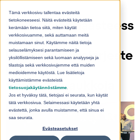
Skip to content
Tämä verkkosivu tallentaa evästeitä
tietokoneeseesi. Näitä evästeitä käytetään
Hakkerointihaasteess
kerämään tietoa siitä, miten käytät
verkkosivuamme, sekä auttamaan meitä
a ei löydetty
muistamaan sinut. Käytämme näitä tietoja
selauselämyksesi parantamiseen ja
kulunvalvontajärjeste
yksilöllistämiseen sekä luomaan analyyseja ja
tilastoja sekä verkkosivujemme että muiden
lmistä uusia
medioidemme käytöstä. Lue lisätietoja
käyttämistämme evästeistä
tietoturva-aukkoja
tietosuojakäytännöstämme
.
Jos et hyväksy tätä, tietojasi ei seurata, kun käytät
tätä verkkosivua. Selaimessasi käytetään yhtä
evästettä, jonka avulla muistamme, että sinua ei
saa seurata.
Evästeasetukset