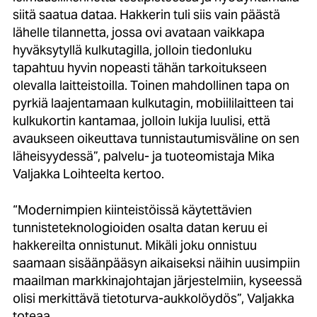
siitä saatua dataa. Hakkerin tuli siis vain päästä
lähelle tilannetta, jossa ovi avataan vaikkapa
hyväksytyllä kulkutagilla, jolloin tiedonluku
tapahtuu hyvin nopeasti tähän tarkoitukseen
olevalla laitteistoilla. Toinen mahdollinen tapa on
pyrkiä laajentamaan kulkutagin, mobiililaitteen tai
kulkukortin kantamaa, jolloin lukija luulisi, että
avaukseen oikeuttava tunnistautumisväline on sen
läheisyydessä”, palvelu- ja tuoteomistaja
Mika
Valjakka
Loihteelta kertoo.
“Modernimpien kiinteistöissä käytettävien
tunnisteteknologioiden osalta datan keruu ei
hakkereilta onnistunut. Mikäli joku onnistuu
saamaan sisäänpääsyn aikaiseksi näihin uusimpiin
maailman markkinajohtajan järjestelmiin, kyseessä
olisi merkittävä tietoturva-aukkolöydös”, Valjakka
toteaa.