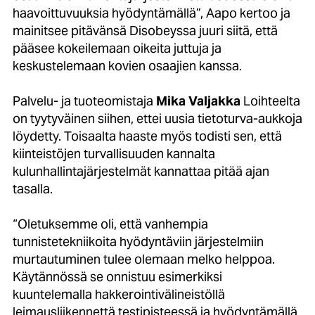
haavoittuvuuksia hyödyntämällä”, Aapo kertoo ja
mainitsee pitävänsä Disobeyssa juuri siitä, että
pääsee kokeilemaan oikeita juttuja ja
keskustelemaan kovien osaajien kanssa.
Palvelu- ja tuoteomistaja
Mika Valjakka
Loihteelta
on tyytyväinen siihen, ettei uusia tietoturva-aukkoja
löydetty. Toisaalta haaste myös todisti sen, että
kiinteistöjen turvallisuuden kannalta
kulunhallintajärjestelmät kannattaa pitää ajan
tasalla.
“Oletuksemme oli, että vanhempia
tunnistetekniikoita hyödyntäviin järjestelmiin
murtautuminen tulee olemaan melko helppoa.
Käytännössä se onnistuu esimerkiksi
kuuntelemalla hakkerointivälineistöllä
leimausliikennettä testipisteessä ja hyödyntämällä