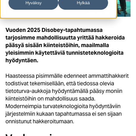
Hyväksy
Hylkää
Vuoden 2025 Disobey-tapahtumassa
tarjosimme mahdollisuutta yrittää hakkeroida
pääsyä sisään kiinteistöihin, maailmalla
yleisimmin käytettäviä tunnisteteknologioita
hyödyntäen.
Haasteessa pisimmälle edenneet ammattihakkerit
todistivat tekemisellään, että tiedossa olevia
tietoturva-aukkoja hyödyntämällä pääsy moniin
kiinteistöihin on mahdollisuus saada.
Moderneimpia turvateknologioita hyödyntäviin
järjestelmiin kukaan tapahtumassa ei sen sijaan
onnistunut hakkeroitumaan.