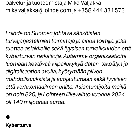
palvelu- ja tuoteomistaja Mika Valjakka,
mika.valjakka@loihde.com ja +358 444 331 573
Loihde on Suomen johtava sähköisten
turvajärjestelmien toimittaja ja ainoa toimija, joka
tuottaa asiakkaille sekä fyysisen turvallisuuden että
kyberturvan ratkaisuja. Autamme organisaatioita
luomaan kestävää kilpailukykyä datan, tekoälyn ja
digitalisaation avulla, hyötymään pilven
mahdollisuuksista ja suojautumaan sekä fyysisen
että verkkomaailman uhilta. Asiantuntijoita meillä
on noin 820, ja Loihteen liikevaihto vuonna 2024
oli 140 miljoonaa euroa.
Kyberturva