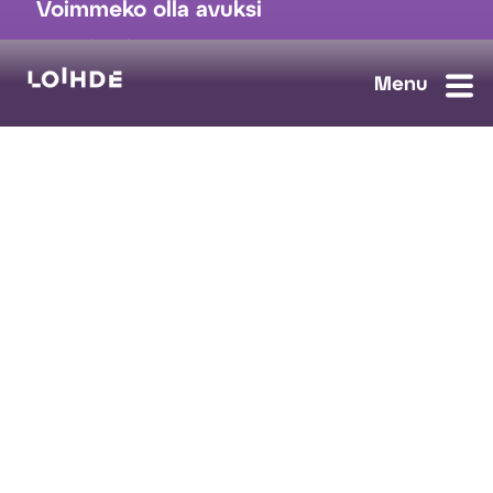
Voimmeko olla avuksi
myynti@loihde.com
Ota yhteyttä
Tilaa uutiskirje
Avoimet työpaikat
Loihde palvelut
Data, Digi & AI
Kyberturva
Pilvi ja yhteydet
Turvaratkaisut