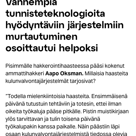
Vanhempia
tunnisteteknologioita
hyödyntäviin järjestelmiin
murtautuminen
osoittautui helpoksi
Pisimmälle hakkerointihaasteessa pääsi kokenut
ammattihakkeri
Aapo Oksman.
Millaisia haasteita
kulunvalvontajärjestelmät tarjosivat?
“Todella mielenkiintoisia haasteita. Ensimmäisenä
päivänä tutustuin tehtäviin ja totesin, ettei ilman
oikeita työkaluja pääse pitkälle. Pistin muistikirjaan
ylös tarvittavan ja tulin toisena päivänä
työkalupakin kanssa paikalle. Näin päästiin läpi
osaan kulunvalvontajärjestelmistä tiedossa olevia