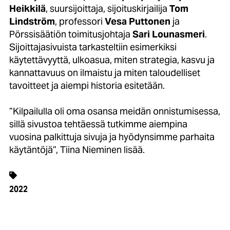
Heikkilä
, suursijoittaja, sijoituskirjailija
Tom
Lindström
, professori
Vesa Puttonen
ja
Pörssisäätiön toimitusjohtaja
Sari Lounasmeri
.
Sijoittajasivuista tarkasteltiin esimerkiksi
käytettävyyttä, ulkoasua, miten strategia, kasvu ja
kannattavuus on ilmaistu ja miten taloudelliset
tavoitteet ja aiempi historia esitetään.
”Kilpailulla oli oma osansa meidän onnistumisessa,
sillä sivustoa tehtäessä tutkimme aiempina
vuosina palkittuja sivuja ja hyödynsimme parhaita
käytäntöjä”, Tiina Nieminen lisää.
2022