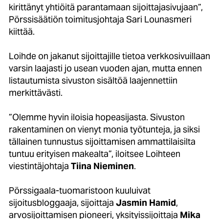
kirittänyt yhtiöitä parantamaan sijoittajasivujaan”,
Pörssisäätiön toimitusjohtaja Sari Lounasmeri
kiittää.
Loihde on jakanut sijoittajille tietoa verkkosivuillaan
varsin laajasti jo usean vuoden ajan, mutta ennen
listautumista sivuston sisältöä laajennettiin
merkittävästi.
”Olemme hyvin iloisia hopeasijasta. Sivuston
rakentaminen on vienyt monia työtunteja, ja siksi
tällainen tunnustus sijoittamisen ammattilaisilta
tuntuu erityisen makealta”, iloitsee Loihteen
viestintäjohtaja
Tiina Nieminen
.
Pörssigaala-tuomaristoon kuuluivat
sijoitusbloggaaja, sijoittaja
Jasmin Hamid
,
arvosijoittamisen pioneeri, yksityissijoittaja
Mika