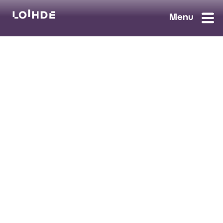
myynti@loihde.com
Ota yhteyttä
Tilaa uutiskirje
Avoimet työpaikat
Loihde palvelut
Data, Digi & AI
Kyberturva
Pilvi ja yhteydet
Turvaratkaisut
Tietosuojaseloste