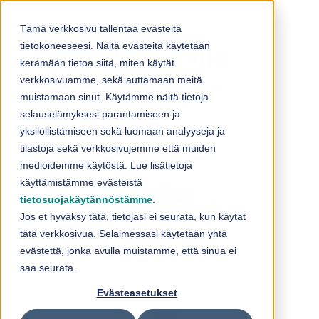
Skip to content
Tämä verkkosivu tallentaa evästeitä
tietokoneeseesi. Näitä evästeitä käytetään
Loihde hopealle
kerämään tietoa siitä, miten käytät
verkkosivuamme, sekä auttamaan meitä
sijoittajasivujen
muistamaan sinut. Käytämme näitä tietoja
selauselämyksesi parantamiseen ja
kilpailussa
yksilöllistämiseen sekä luomaan analyyseja ja
tilastoja sekä verkkosivujemme että muiden
medioidemme käytöstä. Lue lisätietoja
käyttämistämme evästeistä
tietosuojakäytännöstämme
.
Jos et hyväksy tätä, tietojasi ei seurata, kun käytät
tätä verkkosivua. Selaimessasi käytetään yhtä
evästettä, jonka avulla muistamme, että sinua ei
saa seurata.
Evästeasetukset