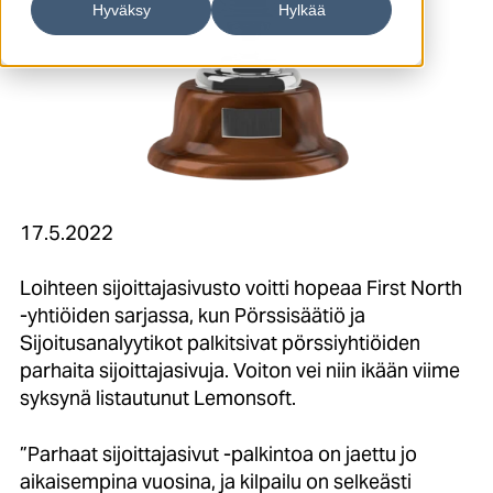
Hyväksy
Hylkää
17.5.2022
Loihteen sijoittajasivusto voitti hopeaa First North
-yhtiöiden sarjassa, kun Pörssisäätiö ja
Sijoitusanalyytikot palkitsivat pörssiyhtiöiden
parhaita sijoittajasivuja. Voiton vei niin ikään viime
syksynä listautunut Lemonsoft.
”Parhaat sijoittajasivut -palkintoa on jaettu jo
aikaisempina vuosina, ja kilpailu on selkeästi