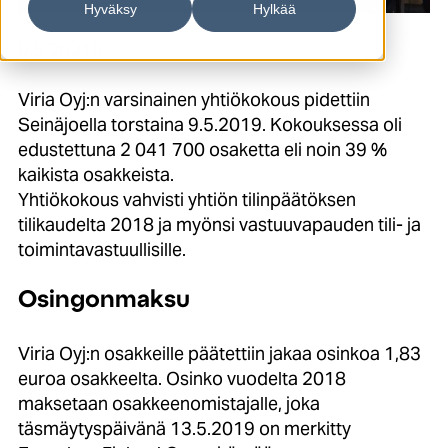
Hyväksy
Hylkää
9.5.20219
Viria Oyj:n varsinainen yhtiökokous pidettiin
Seinäjoella torstaina 9.5.2019. Kokouksessa oli
edustettuna 2 041 700 osaketta eli noin 39 %
kaikista osakkeista.
Yhtiökokous vahvisti yhtiön tilinpäätöksen
tilikaudelta 2018 ja myönsi vastuuvapauden tili- ja
toimintavastuullisille.
Osingonmaksu
Viria Oyj:n osakkeille päätettiin jakaa osinkoa 1,83
euroa osakkeelta. Osinko vuodelta 2018
maksetaan osakkeenomistajalle, joka
täsmäytyspäivänä 13.5.2019 on merkitty