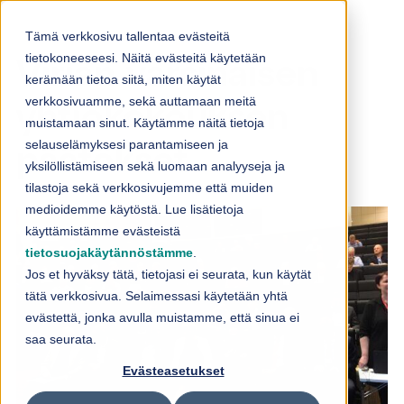
Skip to content
Tämä verkkosivu tallentaa evästeitä
tietokoneeseesi. Näitä evästeitä käytetään
Virian varsinaisen
kerämään tietoa siitä, miten käytät
verkkosivuamme, sekä auttamaan meitä
yhtiökokouksen
muistamaan sinut. Käytämme näitä tietoja
selauselämyksesi parantamiseen ja
päätökset
yksilöllistämiseen sekä luomaan analyyseja ja
tilastoja sekä verkkosivujemme että muiden
medioidemme käytöstä. Lue lisätietoja
käyttämistämme evästeistä
tietosuojakäytännöstämme
.
Jos et hyväksy tätä, tietojasi ei seurata, kun käytät
tätä verkkosivua. Selaimessasi käytetään yhtä
evästettä, jonka avulla muistamme, että sinua ei
saa seurata.
Evästeasetukset