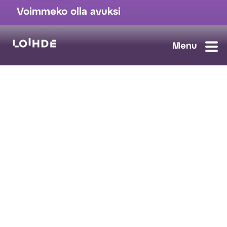
Voimmeko olla avuksi
myynti@loihde.com
Ota yhteyttä
Tilaa uutiskirje
Avoimet työpaikat
Loihde palvelut
Data, Digi & AI
Kyberturva
Pilvi ja yhteydet
Turvaratkaisut