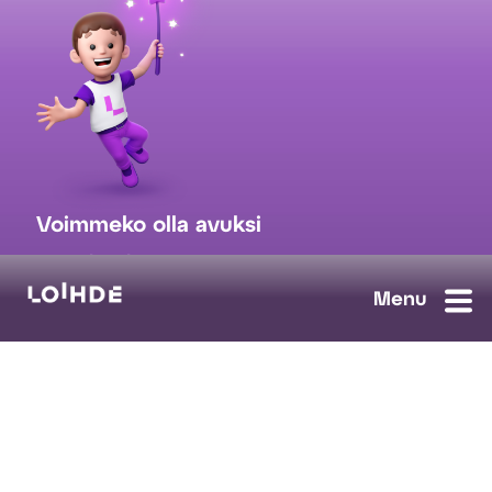
Voimmeko olla avuksi
myynti@loihde.com
Ota yhteyttä
Tilaa uutiskirje