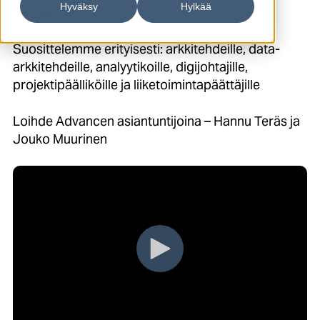
Hyväksy
Hylkää
hyödyntämistä.
Suosittelemme erityisesti: arkkitehdeille, data-
arkkitehdeille, analyytikoille, digijohtajille,
projektipäälliköille ja liiketoimintapäättäjille
Loihde Advancen asiantuntijoina – Hannu Teräs ja
Jouko Muurinen