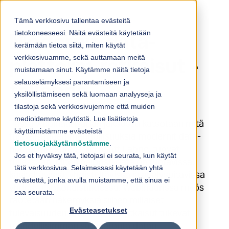
Skip to content
Tämä verkkosivu tallentaa evästeitä
tietokoneeseesi. Näitä evästeitä käytetään
Modernit data-
kerämään tietoa siitä, miten käytät
verkkosivuamme, sekä auttamaan meitä
platform ratkaisut -
muistamaan sinut. Käytämme näitä tietoja
selauselämyksesi parantamiseen ja
tallenne
yksilöllistämiseen sekä luomaan analyyseja ja
tilastoja sekä verkkosivujemme että muiden
medioidemme käytöstä. Lue lisätietoja
Tässä webinaarisarjan jaksossa katsotaan mitä
käyttämistämme evästeistä
tulevaisuuden mahdollisuuksia modernit data-
tietosuojakäytännöstämme
.
platformit, kuten Microsoft Fabric, tuovat
Jos et hyväksy tätä, tietojasi ei seurata, kun käytät
tullessaan. Miten helposti data on tuotavissa,
tätä verkkosivua. Selaimessasi käytetään yhtä
käsiteltävissä, yhdisteltävissä ja analysoitavissa
evästettä, jonka avulla muistamme, että sinua ei
yhdessä kokonaisuudessa. Webinaarissa myös
saa seurata.
raotetaan näkemyksiä siihen millaiset
Evästeasetukset
tulevaisuuden arkkitehtuuriratkaisut tukevat
mahdollisimman saumatonta datan