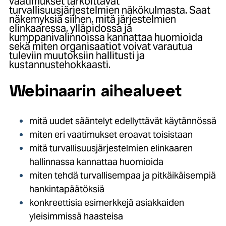
vaatimukset tarkoittavat
turvallisuusjärjestelmien näkökulmasta. Saat
näkemyksiä siihen, mitä järjestelmien
elinkaaressa, ylläpidossa ja
kumppanivalinnoissa kannattaa huomioida
sekä miten organisaatiot voivat varautua
tuleviin muutoksiin hallitusti ja
kustannustehokkaasti.
Webinaarin aihealueet
mitä uudet sääntelyt edellyttävät käytännössä
miten eri vaatimukset eroavat toisistaan
mitä turvallisuusjärjestelmien elinkaaren
hallinnassa kannattaa huomioida
miten tehdä turvallisempaa ja pitkäikäisempiä
hankintapäätöksiä
konkreettisia esimerkkejä asiakkaiden
yleisimmissä haasteisa