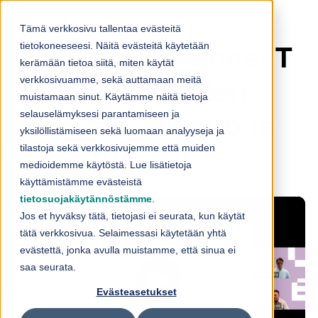
Skip to content
Tämä verkkosivu tallentaa evästeitä
tietokoneeseesi. Näitä evästeitä käytetään
Webinaaritallenne: T
kerämään tietoa siitä, miten käytät
verkkosivuamme, sekä auttamaan meitä
urvajärjestelmien
muistamaan sinut. Käytämme näitä tietoja
selauselämyksesi parantamiseen ja
elinkaari, ylläpito ja
yksilöllistämiseen sekä luomaan analyyseja ja
tilastoja sekä verkkosivujemme että muiden
kyberturva
medioidemme käytöstä. Lue lisätietoja
käyttämistämme evästeistä
tietosuojakäytännöstämme
.
Jos et hyväksy tätä, tietojasi ei seurata, kun käytät
tätä verkkosivua. Selaimessasi käytetään yhtä
evästettä, jonka avulla muistamme, että sinua ei
saa seurata.
Evästeasetukset