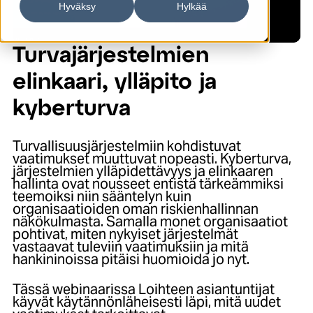
Hyväksy
Hylkää
Turvajärjestelmien
elinkaari, ylläpito ja
kyberturva
Turvallisuusjärjestelmiin kohdistuvat
vaatimukset muuttuvat nopeasti. Kyberturva,
järjestelmien ylläpidettävyys ja elinkaaren
hallinta ovat nousseet entistä tärkeämmiksi
teemoiksi niin sääntelyn kuin
organisaatioiden oman riskienhallinnan
näkökulmasta. Samalla monet organisaatiot
pohtivat, miten nykyiset järjestelmät
vastaavat tuleviin vaatimuksiin ja mitä
hankininoissa pitäisi huomioida jo nyt.
Tässä webinaarissa Loihteen asiantuntijat
käyvät käytännönläheisesti läpi, mitä uudet