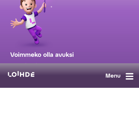
Voimmeko olla avuksi
myynti@loihde.com
Ota yhteyttä
Tilaa uutiskirje
Avoimet työpaikat