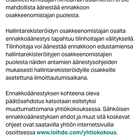
mahdollista äänestää ennakkoon
osakkeenomistajan puolesta.
Hallintarekisteröidyn osakkeenomistajan osalta
ennakkoäänestys tapahtuu tilinhoitajan välityksellä.
Tilinhoitaja voi äänestää ennakkoon edustamiensa
hallintarekisteröityjen osakkeenomistajien
puolesta näiden antamien äänestysohjeiden
mukaisesti hallintarekisteröidyille osakkeille
asetettuna ilmoittautumisaikana.
Ennakkoäänestyksen kohteena oleva
päätösehdotus katsotaan esitetyksi
muuttumattomana yhtiökokouksessa. Sähköisen
ennakkoäänestyksen ehdot ja muut sitä koskevat
ohjeet ovat saatavilla yhtiön internetsivuilla
osoitteessa
www.loihde.com/yhtiokokous
.