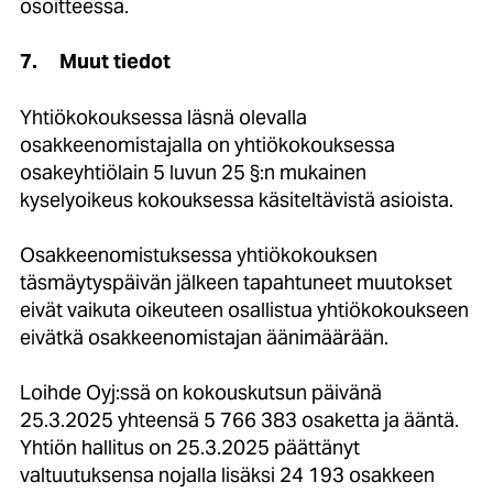
osoitteessa.
7.
Muut tiedot
Yhtiökokouksessa läsnä olevalla
osakkeenomistajalla on yhtiökokouksessa
osakeyhtiölain 5 luvun 25 §:n mukainen
kyselyoikeus kokouksessa käsiteltävistä asioista.
Osakkeenomistuksessa yhtiökokouksen
täsmäytyspäivän jälkeen tapahtuneet muutokset
eivät vaikuta oikeuteen osallistua yhtiökokoukseen
eivätkä osakkeenomistajan äänimäärään.
Loihde Oyj:ssä on kokouskutsun päivänä
25.3.2025 yhteensä 5 766 383 osaketta ja ääntä.
Yhtiön hallitus on 25.3.2025 päättänyt
valtuutuksensa nojalla lisäksi 24 193 osakkeen