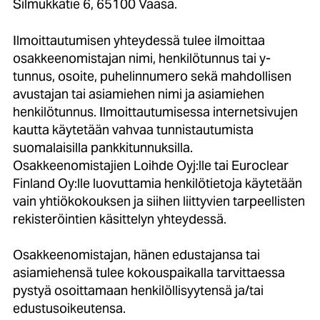
Silmukkatie 6, 65100 Vaasa.
Ilmoittautumisen yhteydessä tulee ilmoittaa
osakkeenomistajan nimi, henkilötunnus tai y-
tunnus, osoite, puhelinnumero sekä mahdollisen
avustajan tai asiamiehen nimi ja asiamiehen
henkilötunnus. Ilmoittautumisessa internetsivujen
kautta käytetään vahvaa tunnistautumista
suomalaisilla pankkitunnuksilla.
Osakkeenomistajien Loihde Oyj:lle tai Euroclear
Finland Oy:lle luovuttamia henkilötietoja käytetään
vain yhtiökokouksen ja siihen liittyvien tarpeellisten
rekisteröintien käsittelyn yhteydessä.
Osakkeenomistajan, hänen edustajansa tai
asiamiehensä tulee kokouspaikalla tarvittaessa
pystyä osoittamaan henkilöllisyytensä ja/tai
edustusoikeutensa.