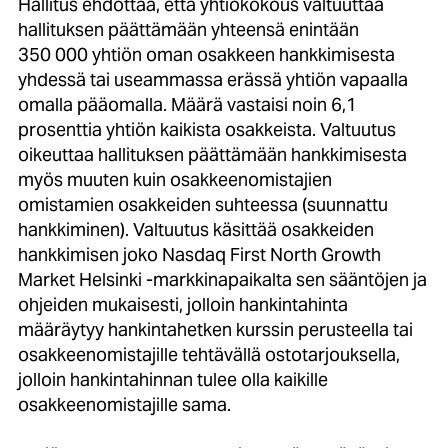
Hallitus ehdottaa, että yhtiökokous valtuuttaa
hallituksen päättämään yhteensä enintään
350 000 yhtiön oman osakkeen hankkimisesta
yhdessä tai useammassa erässä yhtiön vapaalla
omalla pääomalla. Määrä vastaisi noin 6,1
prosenttia yhtiön kaikista osakkeista. Valtuutus
oikeuttaa hallituksen päättämään hankkimisesta
myös muuten kuin osakkeenomistajien
omistamien osakkeiden suhteessa (suunnattu
hankkiminen). Valtuutus käsittää osakkeiden
hankkimisen joko Nasdaq First North Growth
Market Helsinki -markkinapaikalta sen sääntöjen ja
ohjeiden mukaisesti, jolloin hankintahinta
määräytyy hankintahetken kurssin perusteella tai
osakkeenomistajille tehtävällä ostotarjouksella,
jolloin hankintahinnan tulee olla kaikille
osakkeenomistajille sama.