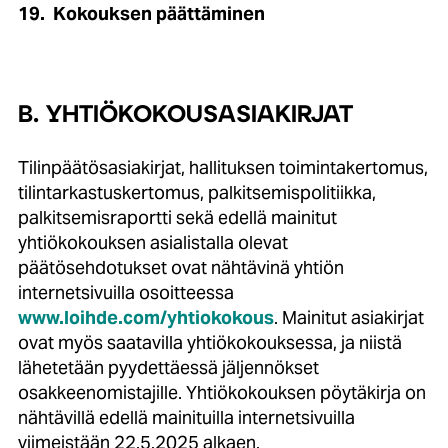
19.
Kokouksen päättäminen
B. YHTIÖKOKOUSASIAKIRJAT
Tilinpäätösasiakirjat, hallituksen toimintakertomus,
tilintarkastuskertomus, palkitsemispolitiikka,
palkitsemisraportti sekä edellä mainitut
yhtiökokouksen asialistalla olevat
päätösehdotukset ovat nähtävinä yhtiön
internetsivuilla osoitteessa
www.loihde.com/yhtiokokous
. Mainitut asiakirjat
ovat myös saatavilla yhtiökokouksessa, ja niistä
lähetetään pyydettäessä jäljennökset
osakkeenomistajille. Yhtiökokouksen pöytäkirja on
nähtävillä edellä mainituilla internetsivuilla
viimeistään 22.5.2025 alkaen.