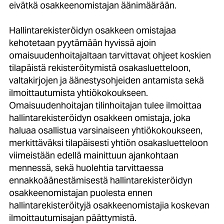
eivätkä osakkeenomistajan äänimäärään.
Hallintarekisteröidyn osakkeen omistajaa
kehotetaan pyytämään hyvissä ajoin
omaisuudenhoitajaltaan tarvittavat ohjeet koskien
tilapäistä rekisteröitymistä osakasluetteloon,
valtakirjojen ja äänestysohjeiden antamista sekä
ilmoittautumista yhtiökokoukseen.
Omaisuudenhoitajan tilinhoitajan tulee ilmoittaa
hallintarekisteröidyn osakkeen omistaja, joka
haluaa osallistua varsinaiseen yhtiökokoukseen,
merkittäväksi tilapäisesti yhtiön osakasluetteloon
viimeistään edellä mainittuun ajankohtaan
mennessä, sekä huolehtia tarvittaessa
ennakkoäänestämisestä hallintarekisteröidyn
osakkeenomistajan puolesta ennen
hallintarekisteröityjä osakkeenomistajia koskevan
ilmoittautumisajan päättymistä.