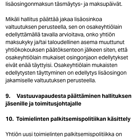
lisäosingonmaksun täsmäytys- ja maksupäivät.
Mikäli hallitus päättää jakaa lisäosinkoa
valtuutuksen perusteella, sen on osakeyhtiölain
edellyttämällä tavalla arvioitava, onko yhtiön
maksukyky ja/tai taloudellinen asema muuttunut
yhtiökokouksen päätöksenteon jälkeen siten, että
osakeyhtiölain mukaiset osingonjaon edellytykset
eivät enää täyttyisi. Osakeyhtiölain mukaisten
edellytysten täyttyminen on edellytys lisäosingon
jakamiselle valtuutuksen perusteella.
9.
Vastuuvapaudesta päättäminen hallituksen
jäsenille ja toimitusjohtajalle
10.
Toimielinten palkitsemispolitiikan käsittely
Yhtiön uusi toimielinten palkitsemispolitiikka on