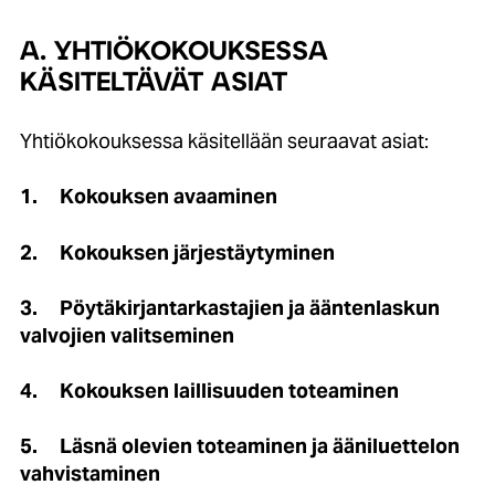
A. YHTIÖKOKOUKSESSA
KÄSITELTÄVÄT ASIAT
Yhtiökokouksessa käsitellään seuraavat asiat:
1.
Kokouksen avaaminen
2.
Kokouksen järjestäytyminen
3.
Pöytäkirjantarkastajien ja ääntenlaskun
valvojien valitseminen
4.
Kokouksen laillisuuden toteaminen
5.
Läsnä olevien toteaminen ja ääniluettelon
vahvistaminen