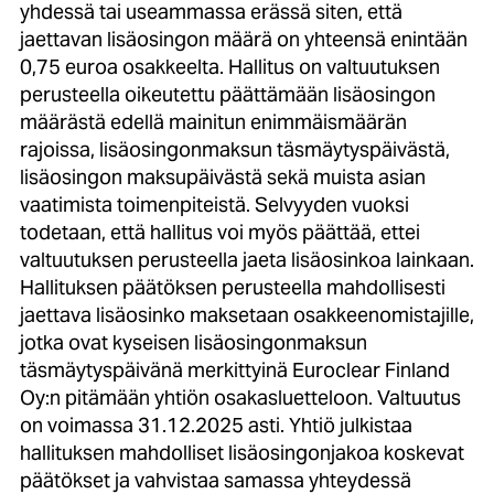
yhdessä tai useammassa erässä siten, että
jaettavan lisäosingon määrä on yhteensä enintään
0,75 euroa osakkeelta. Hallitus on valtuutuksen
perusteella oikeutettu päättämään lisäosingon
määrästä edellä mainitun enimmäismäärän
rajoissa, lisäosingonmaksun täsmäytyspäivästä,
lisäosingon maksupäivästä sekä muista asian
vaatimista toimenpiteistä. Selvyyden vuoksi
todetaan, että hallitus voi myös päättää, ettei
valtuutuksen perusteella jaeta lisäosinkoa lainkaan.
Hallituksen päätöksen perusteella mahdollisesti
jaettava lisäosinko maksetaan osakkeenomistajille,
jotka ovat kyseisen lisäosingonmaksun
täsmäytyspäivänä merkittyinä Euroclear Finland
Oy:n pitämään yhtiön osakasluetteloon. Valtuutus
on voimassa 31.12.2025 asti. Yhtiö julkistaa
hallituksen mahdolliset lisäosingonjakoa koskevat
päätökset ja vahvistaa samassa yhteydessä