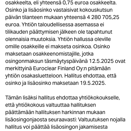
osakkeelta, eli yhteensä 0,75 euroa osakkeelta.
Osinko ja lisäosinko vastaisivat kokouskutsun
päivän tilanteen mukaan yhteensä 4 280 705,25
euroa. Yhtiön taloudellisessa asemassa ei
tilikauden päättymisen jälkeen ole tapahtunut
olennaisia muutoksia. Yhtiön hallussa oleville
omille osakkeille ei makseta osinkoa. Osinko
maksetaan osakkeenomistajille, jotka
osingonmaksun täsmäytyspäivänä 12.5.2025 ovat
merkittyinä Euroclear Finland Oy:n pitämään
yhtiön osakasluetteloon. Hallitus ehdottaa, että
osinko ja lisäosinko maksetaan 19.5.2025.
Tämän lisäksi hallitus ehdottaa yhtiökokoukselle,
että yhtiökokous valtuuttaa hallituksen
päättämään hallituksen harkinnan mukaan
lisäosingonjaosta seuraavasti: Valtuutuksen nojalla
hallitus voi päättää lisäosingon jakamisesta