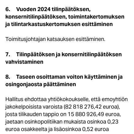
6.
Vuoden 2024 tilinpäätöksen,
konsernitilinpäätöksen, toimintakertomuksen
ja tilintarkastuskertomuksen esittäminen
Toimitusjohtajan katsauksen esittäminen.
7.
Tilinpäätöksen ja konsernitilinpäätöksen
vahvistaminen
8.
Taseen osoittaman voiton käyttäminen ja
osingonjaosta päättäminen
Hallitus ehdottaa yhtiökokoukselle, että emoyhtiön
jakokelpoisista varoista (82 818 276,42 euroa),
josta tilikauden tappio on 15 880 926,49 euroa,
jaetaan osinkopolitiikan mukaista osinkoa 0,23
euroa osakkeelta ja lisäosinkoa 0,52 euroa