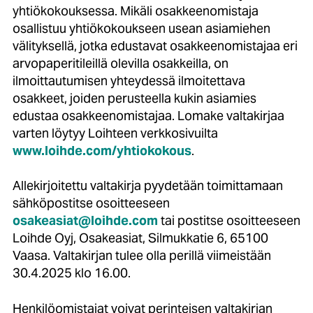
yhtiökokouksessa. Mikäli osakkeenomistaja
osallistuu yhtiökokoukseen usean asiamiehen
välityksellä, jotka edustavat osakkeenomistajaa eri
arvopaperitileillä olevilla osakkeilla, on
ilmoittautumisen yhteydessä ilmoitettava
osakkeet, joiden perusteella kukin asiamies
edustaa osakkeenomistajaa. Lomake valtakirjaa
varten löytyy Loihteen verkkosivuilta
www.loihde.com/yhtiokokous
.
Allekirjoitettu valtakirja pyydetään toimittamaan
sähköpostitse osoitteeseen
osakeasiat@loihde.com
tai postitse osoitteeseen
Loihde Oyj, Osakeasiat, Silmukkatie 6, 65100
Vaasa. Valtakirjan tulee olla perillä viimeistään
30.4.2025 klo 16.00.
Henkilöomistajat voivat perinteisen valtakirjan