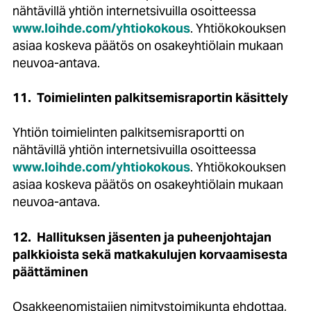
nähtävillä yhtiön internetsivuilla osoitteessa
www.loihde.com/yhtiokokous
. Yhtiökokouksen
asiaa koskeva päätös on osakeyhtiölain mukaan
neuvoa-antava.
11.
Toimielinten palkitsemisraportin käsittely
Yhtiön toimielinten palkitsemisraportti on
nähtävillä yhtiön internetsivuilla osoitteessa
www.loihde.com/yhtiokokous
. Yhtiökokouksen
asiaa koskeva päätös on osakeyhtiölain mukaan
neuvoa-antava.
12.
Hallituksen jäsenten ja puheenjohtajan
palkkioista sekä matkakulujen korvaamisesta
päättäminen
Osakkeenomistajien nimitystoimikunta ehdottaa,