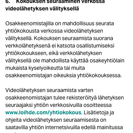
6.
Kokouksen seuraaminen verkossa
videolähetyksen välityksellä
Osakkeenomistajilla on mahdollisuus seurata
yhtiökokousta verkossa videolähetyksen
välityksellä. Kokouksen seuraamista suorana
verkkolähetyksenä ei katsota osallistumiseksi
yhtiökokoukseen, eikä verkkolähetyksen
välityksellä ole mahdollista käyttää osakeyhtiölain
mukaista kyselyoikeutta tai muita
osakkeenomistajan oikeuksia yhtiökokouksessa.
Videolähetyksen seuraamista varten
osakkeenomistajan tulee rekisteröityä lähetyksen
seuraajaksi yhtiön verkkosivuilla osoitteessa
www.loihde.com/yhtiokokous
. Lisätietoja ja
ohjeita videolähetyksen seuraamisesta on
saatavilla yhtiön internetsivuilla edellä mainitussa