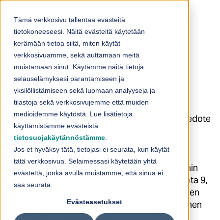
Skip to content
Tämä verkkosivu tallentaa evästeitä
tietokoneeseesi. Näitä evästeitä käytetään
Kutsu Loihde Oyj:n
kerämään tietoa siitä, miten käytät
verkkosivuamme, sekä auttamaan meitä
varsinaiseen
muistamaan sinut. Käytämme näitä tietoja
selauselämyksesi parantamiseen ja
yhtiökokoukseen
yksilöllistämiseen sekä luomaan analyyseja ja
tilastoja sekä verkkosivujemme että muiden
medioidemme käytöstä. Lue lisätietoja
25.3.2025 14:30:00 EET | Loihde Oyj | Yhtiötiedote
käyttämistämme evästeistä
tietosuojakäytännöstämme
.
Loihde Oyj:n osakkeenomistajat kutsutaan
Jos et hyväksy tätä, tietojasi ei seurata, kun käytät
varsinaiseen yhtiökokoukseen, joka pidetään
tätä verkkosivua. Selaimessasi käytetään yhtä
torstaina 8.5.2025 klo 14.00 Seinäjoella Framin
evästettä, jonka avulla muistamme, että sinua ei
auditoriossa osoitteessa Frami B, Kampusranta 9,
saa seurata.
60320 Seinäjoki. Kokoukseen ilmoittautuneiden
Evästeasetukset
vastaanottaminen ja äänestyslippujen jakaminen
aloitetaan kokouspaikalla klo 13.00.