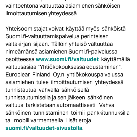
vaihtoehtona valtuuttaa asiamiehen sähköisen
ilmoittautumisen yhteydessä.
Yhteisöomistajat voivat käyttää myös sähköistä
Suomi.fi-valtuuttamispalvelua perinteisen
valtakirjan sijaan. Tällöin yhteisö valtuuttaa
nimeämänsä asiamiehen Suomi.fi-palvelussa
osoitteessa
www.suomi.fi/valtuudet
käyttämällä
valtuusasiaa ”Yhtiökokouksessa edustaminen”.
Euroclear Finland Oy:n yhtiökokouspalvelussa
asiamiehen tulee ilmoittautumisen yhteydessä
tunnistautua vahvalla sähköisellä
tunnistautumisella ja sen jälkeen sähköinen
valtuus tarkistetaan automaattisesti. Vahva
sähköinen tunnistaminen toimii pankkitunnuksilla
tai mobiilivarmenteella. Lisätietoja
suomi.fi/valtuudet-sivustolla
.