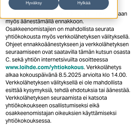
Hyväksy
Hylkää
Osakkeenomistajat voivat käyttää äänioikeuttaan
myös äänestämällä ennakkoon.
Osakkeenomistajien on mahdollista seurata
yhtiökokousta myös verkkolähetyksen välityksellä.
Ohjeet ennakkoäänestykseen ja verkkolähetyksen
seuraamiseen ovat saatavilla tämän kutsun osasta
C. sekä yhtiön internetsivuilta osoitteessa
www.loihde.com/yhtiokokous
. Verkkolähetys
alkaa kokouspäivänä 8.5.2025 arviolta klo 14.00.
Verkkolähetyksen välityksellä ei ole mahdollista
esittää kysymyksiä, tehdä ehdotuksia tai äänestää.
Verkkolähetyksen seuraamista ei katsota
yhtiökokoukseen osallistumiseksi eikä
osakkeenomistajan oikeuksien käyttämiseksi
yhtiökokouksessa.