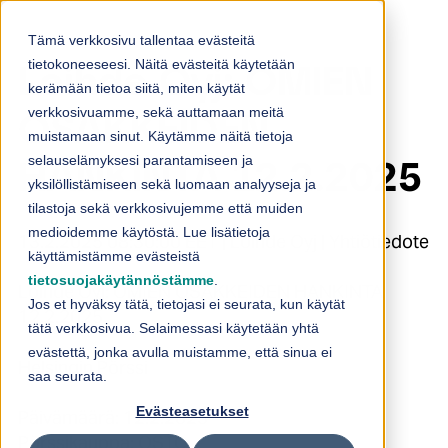
Skip to content
Tämä verkkosivu tallentaa evästeitä
tietokoneeseesi. Näitä evästeitä käytetään
Loihde Oyj: OMIEN
kerämään tietoa siitä, miten käytät
verkkosivuamme, sekä auttamaan meitä
OSAKKEIDEN
muistamaan sinut. Käytämme näitä tietoja
selauselämyksesi parantamiseen ja
HANKINTA 12.2.2025
yksilöllistämiseen sekä luomaan analyyseja ja
tilastoja sekä verkkosivujemme että muiden
medioidemme käytöstä. Lue lisätietoja
13.2.2025 08:30:00 EET | Loihde Oyj | Yhtiötiedote
käyttämistämme evästeistä
tietosuojakäytännöstämme
.
Loihde Oyj: OMIEN OSAKKEIDEN HANKINTA
Jos et hyväksy tätä, tietojasi ei seurata, kun käytät
12.2.2025
tätä verkkosivua. Selaimessasi käytetään yhtä
evästettä, jonka avulla muistamme, että sinua ei
Helsingin Pörssi
saa seurata.
Evästeasetukset
Päivämäärä: 12.2.2025
Pörssikauppa: OSTO