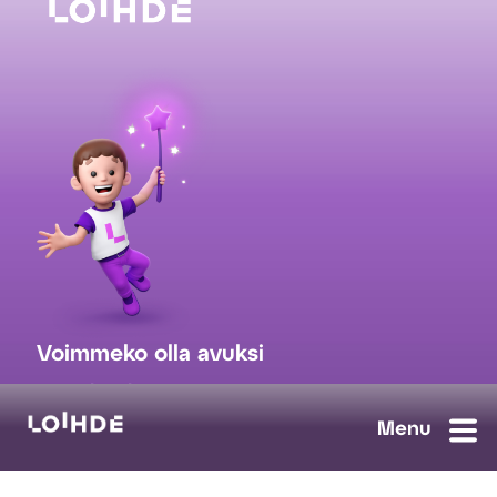
Voimmeko olla avuksi
myynti@loihde.com