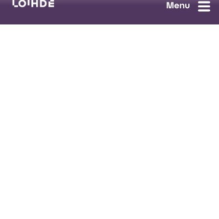
Ota yhteyttä
Tilaa uutiskirje
Avoimet työpaikat
Loihde palvelut
Data, Digi & AI
Kyberturva
Pilvi ja yhteydet
Turvaratkaisut
Tietosuojaseloste