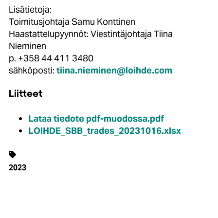
Lisätietoja:
Toimitusjohtaja Samu Konttinen
Haastattelupyynnöt: Viestintäjohtaja Tiina
Nieminen
p. +358 44 411 3480
sähköposti:
tiina.nieminen@loihde.com
Liitteet
Lataa tiedote pdf-muodossa.pdf
LOIHDE_SBB_trades_20231016.xlsx
2023