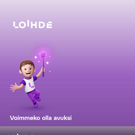
Voimmeko olla avuksi
myynti@loihde.com