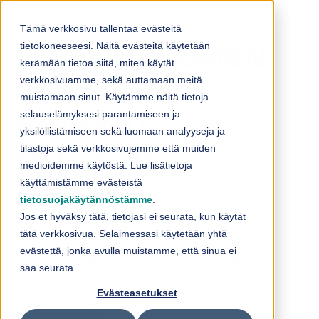
Skip to content
Tämä verkkosivu tallentaa evästeitä
tietokoneeseesi. Näitä evästeitä käytetään
Loihde Oyj: OMIEN
kerämään tietoa siitä, miten käytät
verkkosivuamme, sekä auttamaan meitä
OSAKKEIDEN
muistamaan sinut. Käytämme näitä tietoja
selauselämyksesi parantamiseen ja
HANKINTA
yksilöllistämiseen sekä luomaan analyyseja ja
tilastoja sekä verkkosivujemme että muiden
16.10.2023
medioidemme käytöstä. Lue lisätietoja
käyttämistämme evästeistä
tietosuojakäytännöstämme
.
17.10.2023 08:30:01 EEST | Loihde Oyj |
Jos et hyväksy tätä, tietojasi ei seurata, kun käytät
Yhtiötiedote
tätä verkkosivua. Selaimessasi käytetään yhtä
evästettä, jonka avulla muistamme, että sinua ei
Loihde Oyj: OMIEN OSAKKEIDEN HANKINTA
saa seurata.
16.10.2023
Evästeasetukset
Helsingin Pörssi