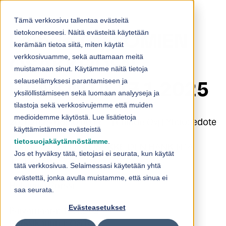
Skip to content
Tämä verkkosivu tallentaa evästeitä
tietokoneeseesi. Näitä evästeitä käytetään
Loihde Oyj: OMIEN
kerämään tietoa siitä, miten käytät
verkkosivuamme, sekä auttamaan meitä
OSAKKEIDEN
muistamaan sinut. Käytämme näitä tietoja
selauselämyksesi parantamiseen ja
HANKINTA 17.1.2025
yksilöllistämiseen sekä luomaan analyyseja ja
tilastoja sekä verkkosivujemme että muiden
medioidemme käytöstä. Lue lisätietoja
20.1.2025 08:30:00 EET | Loihde Oyj | Yhtiötiedote
käyttämistämme evästeistä
tietosuojakäytännöstämme
.
Loihde Oyj: OMIEN OSAKKEIDEN HANKINTA
Jos et hyväksy tätä, tietojasi ei seurata, kun käytät
17.1.2025
tätä verkkosivua. Selaimessasi käytetään yhtä
evästettä, jonka avulla muistamme, että sinua ei
Helsingin Pörssi
saa seurata.
Evästeasetukset
Päivämäärä: 17.1.2025
Pörssikauppa: OSTO