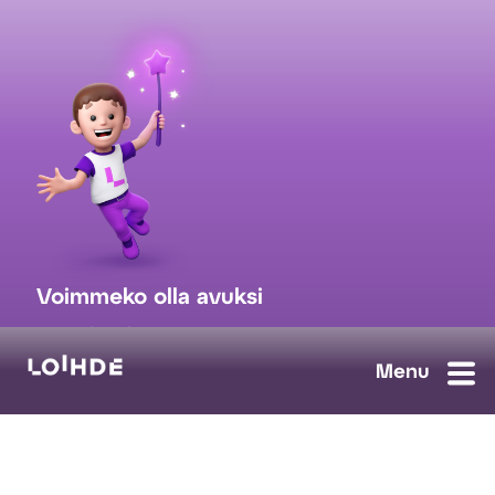
Voimmeko olla avuksi
myynti@loihde.com
Ota yhteyttä