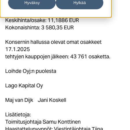
Hyväksy
Hylkää
Osakelaji: LOIHDE
Osakemäärä: 320 osaketta
Keskihinta/osake: 11,1886 EUR
Kokonaishinta: 3 580,35 EUR
Konsernin hallussa olevat omat osakkeet
17.1.2025
tehtyjen kauppojen jälkeen: 43 761 osaketta.
Loihde Oyj:n puolesta
Lago Kapital Oy
Maj van Dijk Jani Koskell
Lisätietoja:
Toimitusjohtaja Samu Konttinen
Haastattelupyynnöt: Viestintäjohtaja Tiina