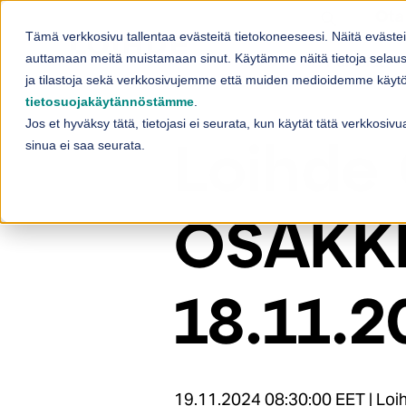
Skip to content
Ota
Tämä verkkosivu tallentaa evästeitä tietokoneeseesi. Näitä eväste
Palvelut
auttamaan meitä muistamaan sinut. Käytämme näitä tietoja selaus
Sh
ja tilastoja sekä verkkosivujemme että muiden medioidemme käytös
tietosuojakäytännöstämme
.
Jos et hyväksy tätä, tietojasi ei seurata, kun käytät tätä verkkosi
sinua ei saa seurata.
Loihde
OSAKK
18.11.2
19.11.2024 08:30:00 EET | Loih