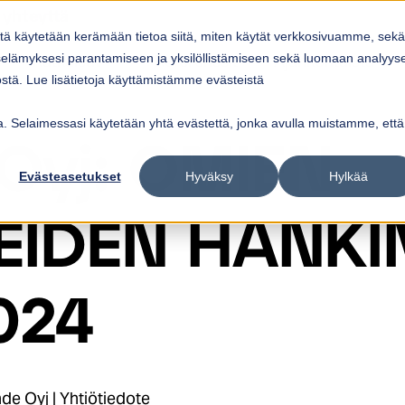
 yhteyttä
itä käytetään kerämään tietoa siitä, miten käytät verkkosivuamme, sekä
Ratkaisut
Referenssit
Ajankohtaista
elämyksesi parantamiseen ja yksilöllistämiseen sekä luomaan analyys
ow submenu for
Show submenu for
Palvelut
Ratkaisut
Sho
tä. Lue lisätietoja käyttämistämme evästeistä
vua. Selaimessasi käytetään yhtä evästettä, jonka avulla muistamme, että
 Oyj: OMIEN
Evästeasetukset
Hyväksy
Hylkää
EIDEN HANKI
024
de Oyj | Yhtiötiedote