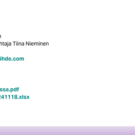
inen
johtaja Tiina Nieminen
oihde.com
ssa.pdf
41118.xlsx