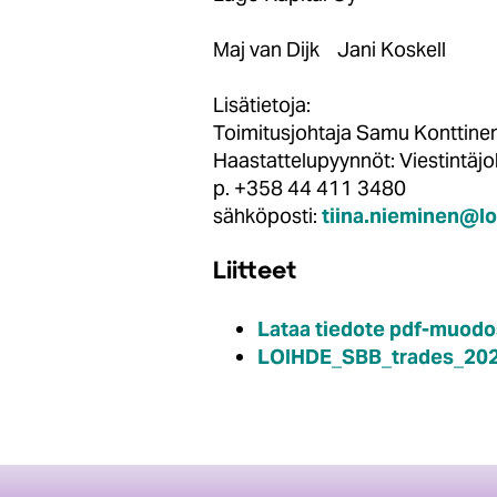
Maj van Dijk Jani Koskell
Lisätietoja:
Toimitusjohtaja Samu Kontt
Haastattelupyynnöt: Viestintä
p. +358 44 411 3480
sähköposti:
tiina.nieminen@l
Liitteet
Lataa tiedote pdf-muodo
LOIHDE_SBB_trades_202