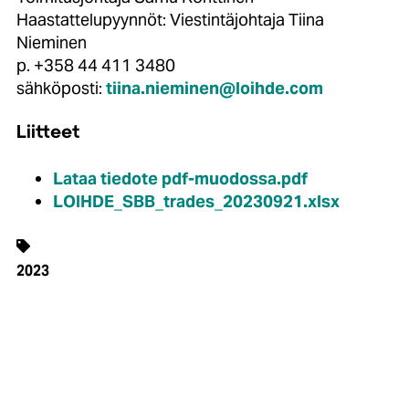
Haastattelupyynnöt: Viestintäjohtaja Tiina
Nieminen
p. +358 44 411 3480
sähköposti:
tiina.nieminen@loihde.com
Liitteet
Lataa tiedote pdf-muodossa.pdf
LOIHDE_SBB_trades_20230921.xlsx
2023