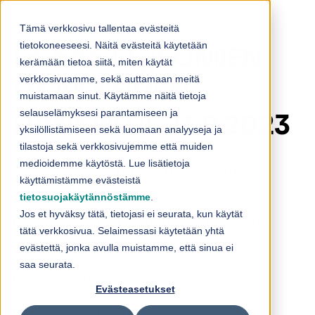
Skip to content
Tämä verkkosivu tallentaa evästeitä
tietokoneeseesi. Näitä evästeitä käytetään
Loihde Oyj: OMIEN
kerämään tietoa siitä, miten käytät
verkkosivuamme, sekä auttamaan meitä
OSAKKEIDEN
muistamaan sinut. Käytämme näitä tietoja
selauselämyksesi parantamiseen ja
HANKINTA 21.9.2023
yksilöllistämiseen sekä luomaan analyyseja ja
tilastoja sekä verkkosivujemme että muiden
medioidemme käytöstä. Lue lisätietoja
22.9.2023 08:30:01 EEST | Loihde Oyj |
käyttämistämme evästeistä
Yhtiötiedote
tietosuojakäytännöstämme
.
Jos et hyväksy tätä, tietojasi ei seurata, kun käytät
Loihde Oyj: OMIEN OSAKKEIDEN HANKINTA
tätä verkkosivua. Selaimessasi käytetään yhtä
21.9.2023
evästettä, jonka avulla muistamme, että sinua ei
saa seurata.
Helsingin Pörssi
Evästeasetukset
Päivämäärä: 21.9.2023