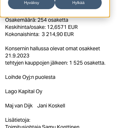
Hyväksy
Hylkää
Pörssikauppa: OSTO
Osakelaji: LOIHDE
Osakemäärä: 254 osaketta
Keskihinta/osake: 12,6571 EUR
Kokonaishinta: 3 214,90 EUR
Konsernin hallussa olevat omat osakkeet
21.9.2023
tehtyjen kauppojen jälkeen: 1 525 osaketta.
Loihde Oyj:n puolesta
Lago Kapital Oy
Maj van Dijk Jani Koskell
Lisätietoja:
Toimitusjohtaja Samu Konttinen