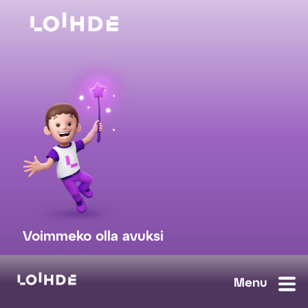
Voimmeko olla avuksi
myynti@loihde.com