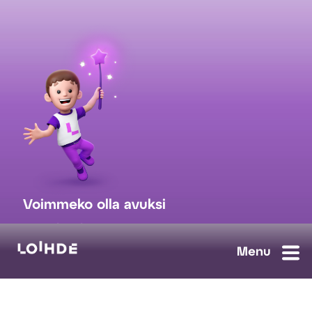
Voimmeko olla avuksi
myynti@loihde.com
Ota yhteyttä