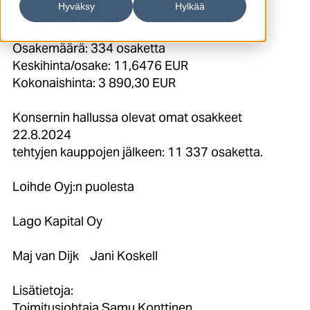
Hyväksy
Hylkää
Pörssikauppa: OSTO
Osakelaji: LOIHDE
Osakemäärä: 334 osaketta
Keskihinta/osake: 11,6476 EUR
Kokonaishinta: 3 890,30 EUR
Konsernin hallussa olevat omat osakkeet
22.8.2024
tehtyjen kauppojen jälkeen: 11 337 osaketta.
Loihde Oyj:n puolesta
Lago Kapital Oy
Maj van Dijk Jani Koskell
Lisätietoja:
Toimitusjohtaja Samu Konttinen