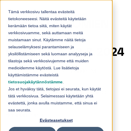
Skip to content
Tämä verkkosivu tallentaa evästeitä
tietokoneeseesi. Näitä evästeitä käytetään
Loihde Oyj: OMIEN
kerämään tietoa siitä, miten käytät
verkkosivuamme, sekä auttamaan meitä
OSAKKEIDEN
muistamaan sinut. Käytämme näitä tietoja
selauselämyksesi parantamiseen ja
HANKINTA 22.8.2024
yksilöllistämiseen sekä luomaan analyyseja ja
tilastoja sekä verkkosivujemme että muiden
medioidemme käytöstä. Lue lisätietoja
23.8.2024 08:30:01 EEST | Loihde Oyj |
käyttämistämme evästeistä
Yhtiötiedote
tietosuojakäytännöstämme
.
Jos et hyväksy tätä, tietojasi ei seurata, kun käytät
Loihde Oyj: OMIEN OSAKKEIDEN HANKINTA
tätä verkkosivua. Selaimessasi käytetään yhtä
22.8.2024
evästettä, jonka avulla muistamme, että sinua ei
saa seurata.
Helsingin Pörssi
Evästeasetukset
Päivämäärä: 22.8.2024