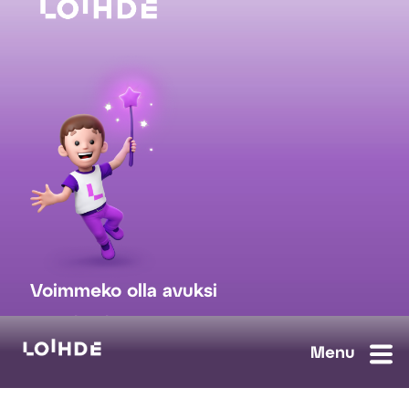
Voimmeko olla avuksi
myynti@loihde.com