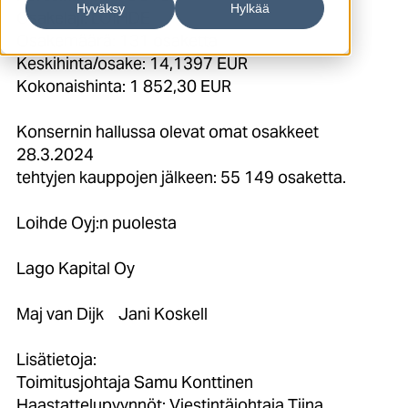
Hyväksy
Hylkää
Osakelaji: LOIHDE
Osakemäärä: 131 osaketta
Keskihinta/osake: 14,1397 EUR
Kokonaishinta: 1 852,30 EUR
Konsernin hallussa olevat omat osakkeet
28.3.2024
tehtyjen kauppojen jälkeen: 55 149 osaketta.
Loihde Oyj:n puolesta
Lago Kapital Oy
Maj van Dijk Jani Koskell
Lisätietoja:
Toimitusjohtaja Samu Konttinen
Haastattelupyynnöt: Viestintäjohtaja Tiina