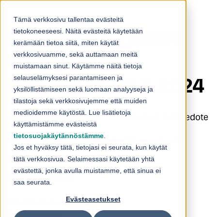
Skip to content
Tämä verkkosivu tallentaa evästeitä
tietokoneeseesi. Näitä evästeitä käytetään
Loihde Oyj: OMIEN
kerämään tietoa siitä, miten käytät
verkkosivuamme, sekä auttamaan meitä
OSAKKEIDEN
muistamaan sinut. Käytämme näitä tietoja
selauselämyksesi parantamiseen ja
HANKINTA 28.3.2024
yksilöllistämiseen sekä luomaan analyyseja ja
tilastoja sekä verkkosivujemme että muiden
medioidemme käytöstä. Lue lisätietoja
2.4.2024 08:30:01 EEST | Loihde Oyj | Yhtiötiedote
käyttämistämme evästeistä
tietosuojakäytännöstämme
.
Loihde Oyj: OMIEN OSAKKEIDEN HANKINTA
Jos et hyväksy tätä, tietojasi ei seurata, kun käytät
28.3.2024
tätä verkkosivua. Selaimessasi käytetään yhtä
evästettä, jonka avulla muistamme, että sinua ei
Helsingin Pörssi
saa seurata.
Evästeasetukset
Päivämäärä: 28.3.2024
Pörssikauppa: OSTO