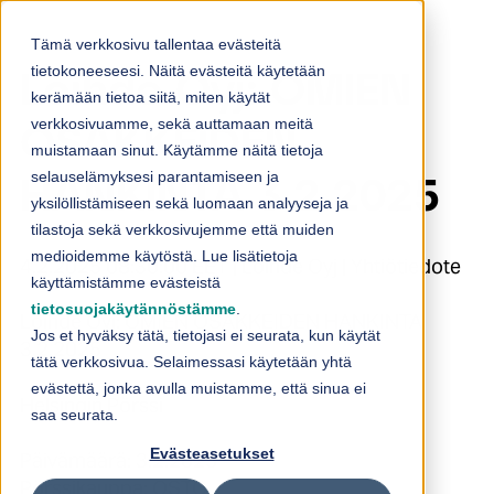
Skip to content
Tämä verkkosivu tallentaa evästeitä
tietokoneeseesi. Näitä evästeitä käytetään
Loihde Oyj: OMIEN
kerämään tietoa siitä, miten käytät
verkkosivuamme, sekä auttamaan meitä
OSAKKEIDEN
muistamaan sinut. Käytämme näitä tietoja
selauselämyksesi parantamiseen ja
HANKINTA 3.2.2025
yksilöllistämiseen sekä luomaan analyyseja ja
tilastoja sekä verkkosivujemme että muiden
medioidemme käytöstä. Lue lisätietoja
4.2.2025 08:30:00 EET | Loihde Oyj | Yhtiötiedote
käyttämistämme evästeistä
tietosuojakäytännöstämme
.
Loihde Oyj: OMIEN OSAKKEIDEN HANKINTA
Jos et hyväksy tätä, tietojasi ei seurata, kun käytät
3.2.2025
tätä verkkosivua. Selaimessasi käytetään yhtä
evästettä, jonka avulla muistamme, että sinua ei
Helsingin Pörssi
saa seurata.
Evästeasetukset
Päivämäärä: 3.2.2025
Pörssikauppa: OSTO