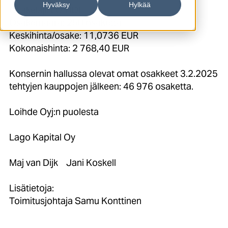
Hyväksy
Hylkää
Osakelaji: LOIHDE
Osakemäärä: 250 osaketta
Keskihinta/osake: 11,0736 EUR
Kokonaishinta: 2 768,40 EUR
Konsernin hallussa olevat omat osakkeet 3.2.2025
tehtyjen kauppojen jälkeen: 46 976 osaketta.
Loihde Oyj:n puolesta
Lago Kapital Oy
Maj van Dijk Jani Koskell
Lisätietoja:
Toimitusjohtaja Samu Konttinen