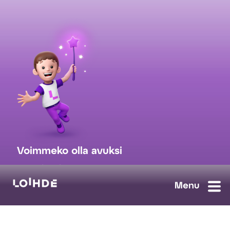
Voimmeko olla avuksi
myynti@loihde.com
Ota yhteyttä