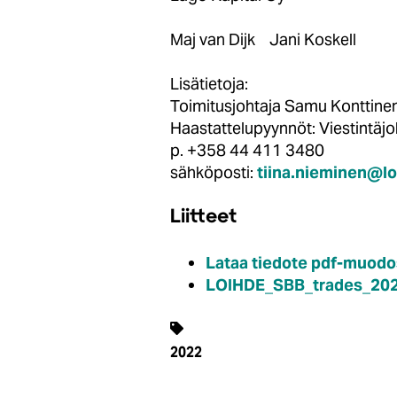
Maj van Dijk Jani Koskell
Lisätietoja:
Toimitusjohtaja Samu Kontt
Haastattelupyynnöt: Viestintä
p. +358 44 411 3480
sähköposti:
tiina.nieminen@l
Liitteet
Lataa tiedote pdf-muodo
LOIHDE_SBB_trades_202
2022