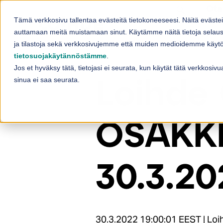
Skip to content
Ota
Tämä verkkosivu tallentaa evästeitä tietokoneeseesi. Näitä eväste
Palvelut
auttamaan meitä muistamaan sinut. Käytämme näitä tietoja selaus
Sh
ja tilastoja sekä verkkosivujemme että muiden medioidemme käytös
tietosuojakäytännöstämme
.
Jos et hyväksy tätä, tietojasi ei seurata, kun käytät tätä verkkosi
sinua ei saa seurata.
Loihde
OSAKK
30.3.20
30.3.2022 19:00:01 EEST | Loih