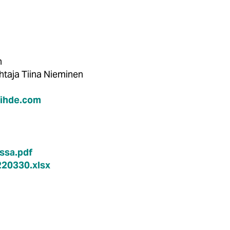
inen
johtaja Tiina Nieminen
oihde.com
ssa.pdf
20330.xlsx