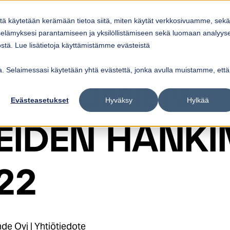
 yhteyttä
itä käytetään kerämään tietoa siitä, miten käytät verkkosivuamme, sekä
Ratkaisut
Referenssit
Ajankohtaista
elämyksesi parantamiseen ja yksilöllistämiseen sekä luomaan analyys
ow submenu for
Show submenu for
Palvelut
Ratkaisut
Sho
tä. Lue lisätietoja käyttämistämme evästeistä
vua. Selaimessasi käytetään yhtä evästettä, jonka avulla muistamme, että
 Oyj: OMIEN
Evästeasetukset
Hyväksy
Hylkää
EIDEN HANKI
22
de Oyj | Yhtiötiedote