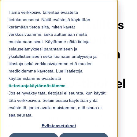
Skip to content
Tämä verkkosivu tallentaa evästeitä
tietokoneeseesi. Näitä evästeitä käytetään
Loihde Oyj:n hallitus
kerämään tietoa siitä, miten käytät
verkkosivuamme, sekä auttamaan meitä
päätti suunnatusta
muistamaan sinut. Käytämme näitä tietoja
selauselämyksesi parantamiseen ja
osakeannista osana
yksilöllistämiseen sekä luomaan analyyseja ja
tilastoja sekä verkkosivujemme että muiden
johdon
medioidemme käytöstä. Lue lisätietoja
käyttämistämme evästeistä
osakekannustinohjel
tietosuojakäytännöstämme
.
Jos et hyväksy tätä, tietojasi ei seurata, kun käytät
maa
tätä verkkosivua. Selaimessasi käytetään yhtä
evästettä, jonka avulla muistamme, että sinua ei
saa seurata.
12.2.2026 19:00:01 EET | Loihde Oyj | Muut
pörssin sääntöjen nojalla julkistettavat tiedot
Evästeasetukset