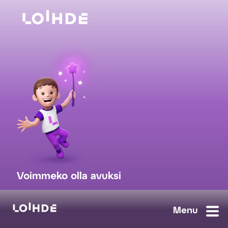
Voimmeko olla avuksi
myynti@loihde.com