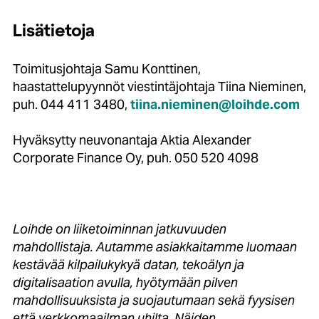
Lisätietoja
Toimitusjohtaja Samu Konttinen,
haastattelupyynnöt viestintäjohtaja Tiina Nieminen,
puh. 044 411 3480,
tiina.nieminen@loihde.com
Hyväksytty neuvonantaja Aktia Alexander
Corporate Finance Oy, puh. 050 520 4098
Loihde on liiketoiminnan jatkuvuuden
mahdollistaja. Autamme asiakkaitamme luomaan
kestävää kilpailukykyä datan, tekoälyn ja
digitalisaation avulla, hyötymään pilven
mahdollisuuksista ja suojautumaan sekä fyysisen
että verkkomaailman uhilta. Näiden