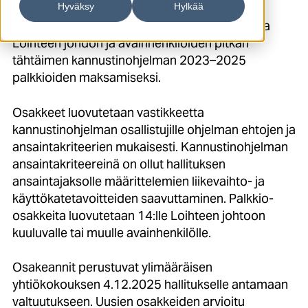
Hyväksy
Hylkää
Loihde Oyj:n hallitus on tänään 12.2.2026
päättänyt laskea liikkeelle 7432 uutta osaketta
Loihteen johdon ja avainhenkilöiden pitkän
tähtäimen kannustinohjelman 2023–2025
palkkioiden maksamiseksi.
Osakkeet luovutetaan vastikkeetta
kannustinohjelman osallistujille ohjelman ehtojen ja
ansaintakriteerien mukaisesti. Kannustinohjelman
ansaintakriteereinä on ollut hallituksen
ansaintajaksolle määrittelemien liikevaihto- ja
käyttökatetavoitteiden saavuttaminen. Palkkio-
osakkeita luovutetaan 14:lle Loihteen johtoon
kuuluvalle tai muulle avainhenkilölle.
Osakeannit perustuvat ylimääräisen
yhtiökokouksen 4.12.2025 hallitukselle antamaan
valtuutukseen. Uusien osakkeiden arvioitu