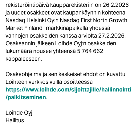
rekisteröintipäivä kaupparekisteriin on 26.2.2026
ja uudet osakkeet ovat kaupankäynnin kohteena
Nasdaq Helsinki Oy:n Nasdaq First North Growth
Market Finland -markkinapaikalla yhdessä
vanhojen osakkeiden kanssa arviolta 27.2.2026.
Osakeannin jälkeen Loihde Oyj:n osakkeiden
lukumäärä nousee yhteensä 5 764 662
kappaleeseen.
Osakeohjelma ja sen keskeiset ehdot on kuvattu
Loihteen verkkosivuilla osoitteessa
https://www.loihde.com/sijoittajille/hallinnointi
/palkitseminen
.
Loihde Oyj
Hallitus