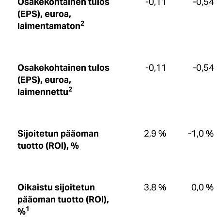
Osakekohtainen tulos
-0,11
-0,54
(EPS), euroa,
2
laimentamaton
Osakekohtainen tulos
-0,11
-0,54
(EPS), euroa,
2
laimennettu
Sijoitetun pääoman
2,9 %
-1,0 %
tuotto (ROI), %
Oikaistu sijoitetun
3,8 %
0,0 %
pääoman tuotto (ROI),
1
%