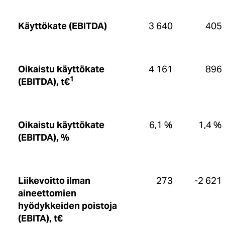
Käyttökate (EBITDA)
3 640
405
Oikaistu käyttökate
4 161
896
1
(EBITDA), t€
Oikaistu käyttökate
6,1 %
1,4 %
(EBITDA), %
Liikevoitto ilman
273
-2 621
aineettomien
hyödykkeiden poistoja
(EBITA), t€