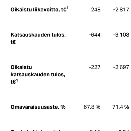
1
Oikaistu liikevoitto, t€
248
-2 817
Katsauskauden tulos,
-644
-3 108
t€
Oikaistu
-227
-2 697
katsauskauden tulos,
1
t€
Omavaraisuusaste, %
67,8 %
71,4 %