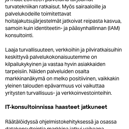
turvatekniikan ratkaisut. Myös sairaaloille ja
palvelukodeille toimitettavat
hoitajakutsujärjestelmät jatkoivat reipasta kasvua,
samoin kuin identiteetin- ja pääsynhallinnan (IAM)
konsultointi.
Laaja turvallisuuteen, verkkoihin ja pilviratkaisuihin
keskittyvä palvelukokonaisuutemme on
kilpailukykyinen ja vastaa hyvin asiakkaiden
tarpeisiin. Näiden palveluiden osalta
markkinanäkymä on melko positiivinen, vaikkakin
yleinen talouden epävarmuus voi vaikuttaa
yritysten turvallisuus- ja verkkoinvestointeihin.
IT-konsultoinnissa haasteet jatkuneet
Räätälöidyssä ohjelmistokehityksessä ja osassa
datakonsultointia markkina jatkui vaikeana.