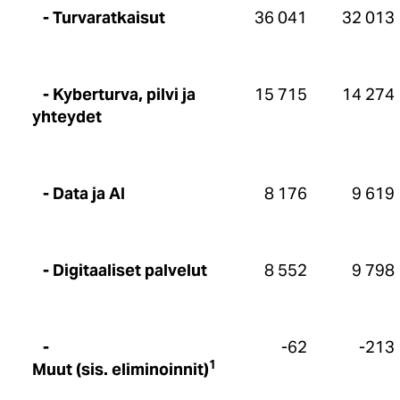
- Turvaratkaisut
36 041
32 013
- Kyberturva, pilvi ja
15 715
14 274
yhteydet
- Data ja AI
8 176
9 619
- Digitaaliset palvelut
8 552
9 798
-
-62
-213
1
Muut (sis. eliminoinnit)