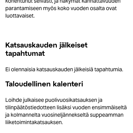
kohentunut selvästi, ja näkymät kannattavuuden
parantamiseen myös koko vuoden osalta ovat
luottavaiset.
Katsauskauden jälkeiset
tapahtumat
Ei olennaisia katsauskauden jälkeisiä tapahtumia.
Taloudellinen kalenteri
Loihde julkaisee puolivuosikatsauksen ja
tilinpäätöstiedotteen lisäksi vuoden ensimmäiseltä
ja kolmannelta vuosineljännekseltä suppeamman
liiketoimintakatsauksen.