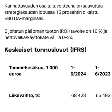
Kannattavuuden osalta tavoitteena on saavuttaa
strategiakauden lopussa 15 prosentin oikaistu
EBITDA-marginaali.
Sijoitetun pääoman tuoton (ROI) tavoite on 10 % ja
nettovelka/käyttökate välillä 0–2x.
Keskeiset tunnusluvut (IFRS)
Tammi-kesäkuu, 1 000
1-
1-
euroa
6/2024
6/2023
Liikevaihto, t
€
68 423
65 492