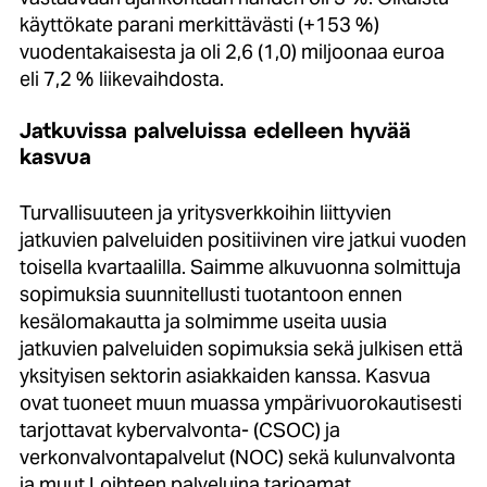
käyttökate parani merkittävästi (+153 %)
vuodentakaisesta ja oli 2,6 (1,0) miljoonaa euroa
eli 7,2 % liikevaihdosta.
Jatkuvissa palveluissa edelleen hyvää
kasvua
Turvallisuuteen ja yritysverkkoihin liittyvien
jatkuvien palveluiden positiivinen vire jatkui vuoden
toisella kvartaalilla. Saimme alkuvuonna solmittuja
sopimuksia suunnitellusti tuotantoon ennen
kesälomakautta ja solmimme useita uusia
jatkuvien palveluiden sopimuksia sekä julkisen että
yksityisen sektorin asiakkaiden kanssa. Kasvua
ovat tuoneet muun muassa ympärivuorokautisesti
tarjottavat kybervalvonta- (CSOC) ja
verkonvalvontapalvelut (NOC) sekä kulunvalvonta
ja muut Loihteen palveluina tarjoamat