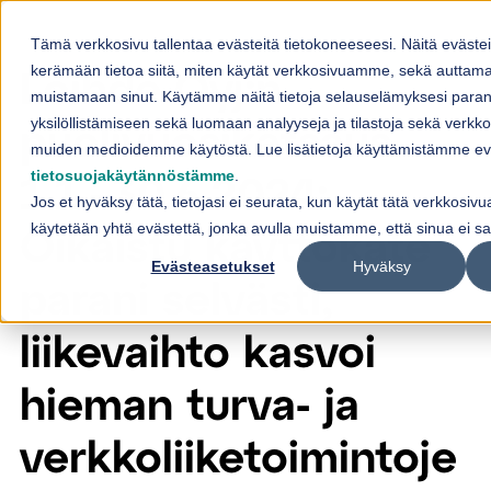
Skip to content
Tämä verkkosivu tallentaa evästeitä tietokoneeseesi. Näitä eväste
kerämään tietoa siitä, miten käytät verkkosivuamme, sekä auttam
Loihde Oyj:n
muistamaan sinut. Käytämme näitä tietoja selauselämyksesi para
yksilöllistämiseen sekä luomaan analyyseja ja tilastoja sekä verk
puolivuosikatsaus
muiden medioidemme käytöstä. Lue lisätietoja käyttämistämme ev
tietosuojakäytännöstämme
.
1.1.–30.6.2024:
Jos et hyväksy tätä, tietojasi ei seurata, kun käytät tätä verkkosiv
käytetään yhtä evästettä, jonka avulla muistamme, että sinua ei s
Oikaistu käyttökate
Evästeasetukset
Hyväksy
parani selvästi,
liikevaihto kasvoi
hieman turva- ja
verkkoliiketoimintoje