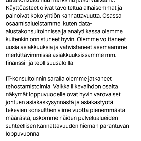
Käyttöasteet olivat tavoiteltua alhaisemmat ja
painoivat koko yhtiön kannattavuutta. Osassa
osaamisalueistamme, kuten data-
alustakonsultoinnissa ja analytiikassa olemme
kuitenkin onnistuneet hyvin. Olemme voittaneet
uusia asiakkuuksia ja vahvistaneet asemaamme
merkittävimmissä asiakkuuksissamme mm.
finanssi- ja teollisuusaloilla.
IT-konsultoinnin saralla olemme jatkaneet
tehostamistoimia. Vaikka liikevaihdon osalta
näkymät loppuvuodelle ovat hyvin varovaiset
johtuen asiakaskysynnästä ja asiakastyötä
tekevien konsulttien viime vuotta pienemmästä
määrästä, uskomme näiden palvelualueiden
suhteellisen kannattavuuden hieman parantuvan
loppuvuonna.