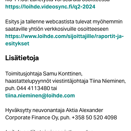
https://loihde.videosync.fi/q2-2024
Esitys ja tallenne webcastista tulevat myöhemmin
saataville yhtiön verkkosivuille osoitteeseen
https://www.loihde.com/sijoittajille/raportit-ja-
esitykset
Lisätietoja
Toimitusjohtaja Samu Konttinen,
haastattelupyynnöt viestintäjohtaja Tiina Nieminen,
puh. 044 4113480 tai
tiina.nieminen@loihde.com
Hyväksytty neuvonantaja Aktia Alexander
Corporate Finance Oy, puh. +358 50 520 4098