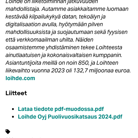
Loihde on liiketoiminnan jatkuvuuden
mahdollistaja. Autamme asiakkaitamme luomaan
kestävää kilpailukykyä datan, tekoälyn ja
digitalisaation avulla, hyötymään pilven
mahdollisuuksista ja suojautumaan sekä fyysisen
että verkkomaailman uhilta. Näiden
osaamistemme yhdistäminen tekee Loihteesta
ainutlaatuisen ja kokonaisvaltaisen kumppanin.
Asiantuntijoita meillä on noin 850, ja Loihteen
liikevaihto vuonna 2023 oli 132,7 miljoonaa euroa.
loihde.com
Liitteet
Lataa tiedote pdf-muodossa.pdf
Loihde Oyj Puolivuosikatsaus 2024.pdf