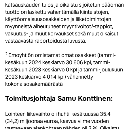
katsauskauden tulos ja oikaistu sijoitetun pääoman
tuotto on laskettu vähentämällä kiinteistöjen,
käyttöomaisuusosakkeiden ja liiketoimintojen
myynneistä aiheutuneet myyntivoitot/-tappiot,
vakuutus- ja muut korvaukset sekä muut oikaisut
vastaavasta raportoidusta luvusta.
2
Emoyhtiön omistamat omat osakkeet (tammi-
kesäkuun 2024 keskiarvo 30 606 kpl, tammi-
kesäkuun 2023 keskiarvo 0 kpl ja tammi-joulukuun
2023 keskiarvo 4 014 kpl) vähennetty
kokonaisosakemäärästä
Toimitusjohtaja Samu Konttinen:
Loihteen liikevaihto oli huhti-kesäkuussa 35,4
(34,2) miljoonaa euroa, kasvua viime vuoden
vastaavaan ajankohtaan nähden oli 3 %. Oikaistu