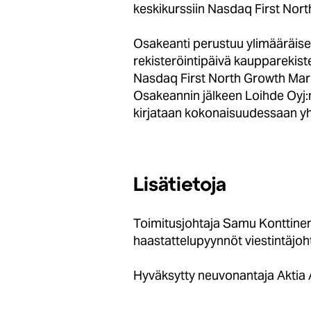
keskikurssiin Nasdaq First Nort
Osakeanti perustuu ylimääräis
rekisteröintipäivä kaupparekis
Nasdaq First North Growth Mark
Osakeannin jälkeen Loihde Oyj
kirjataan kokonaisuudessaan y
Lisätietoja
Toimitusjohtaja Samu Konttinen
haastattelupyynnöt viestintäjo
Hyväksytty neuvonantaja Aktia