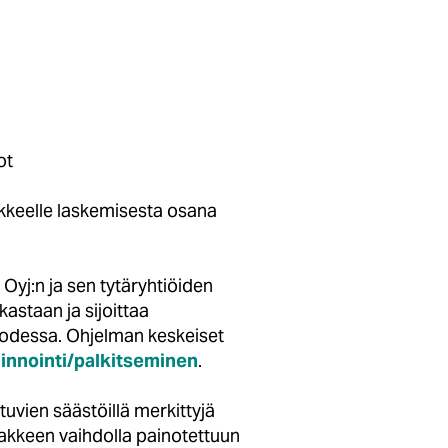
ot
ikkeelle laskemisesta osana
Oyj:n ja sen tytäryhtiöiden
astaan ja sijoittaa
vuodessa. Ohjelman keskeiset
linnointi/palkitseminen
.
vien säästöillä merkittyjä
akkeen vaihdolla painotettuun