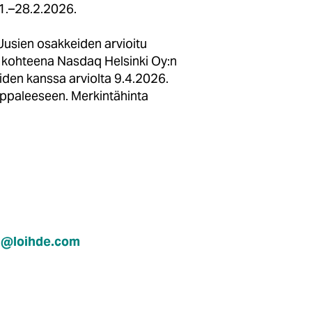
 1.–28.2.2026.
usien osakkeiden arvioitu
n kohteena Nasdaq Helsinki Oy:n
den kanssa arviolta 9.4.2026.
ppaleeseen. Merkintähinta
en@loihde.com