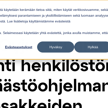
 yhteyttä
itä käytetään kerämään tietoa siitä, miten käytät verkkosivuamme, sekä
Ratkaisut
Referenssit
Ajankohtaista
elämyksesi parantamiseen ja yksilöllistämiseen sekä luomaan analyys
ow submenu for
Show submenu for
Palvelut
Ratkaisut
Sho
tä. Lue lisätietoja käyttämistämme evästeistä
vua. Selaimessasi käytetään yhtä evästettä, jonka avulla muistamme, että
Oyj:n suunna
Evästeasetukset
Hyväksy
Hylkää
ti henkilöstö
äästöohjelma
osakkeiden