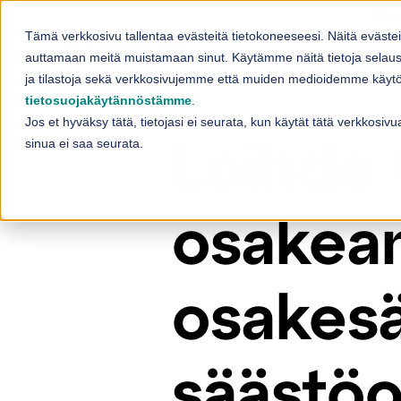
Skip to content
Ota
Tämä verkkosivu tallentaa evästeitä tietokoneeseesi. Näitä eväste
Palvelut
auttamaan meitä muistamaan sinut. Käytämme näitä tietoja selaus
Sh
ja tilastoja sekä verkkosivujemme että muiden medioidemme käytös
tietosuojakäytännöstämme
.
Jos et hyväksy tätä, tietojasi ei seurata, kun käytät tätä verkkosi
sinua ei saa seurata.
Loihde 
osakean
osakes
säästö