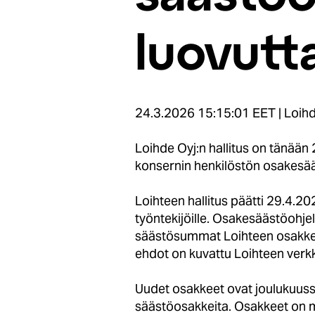
luovutt
24.3.2026 15:15:01 EET | Loihde 
Loihde Oyj:n hallitus on tänää
konsernin henkilöstön osakesä
Loihteen hallitus päätti 29.4.2
työntekijöille. Osakesäästöohje
säästösummat Loihteen osakkeis
ehdot on kuvattu Loihteen verkk
Uudet osakkeet ovat joulukuuss
säästöosakkeita. Osakkeet on m