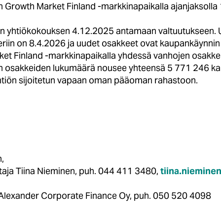
h Growth Market Finland -markkinapaikalla ajanjaksolla
en yhtiökokouksen 4.12.2025 antamaan valtuutukseen. U
teriin on 8.4.2026 ja uudet osakkeet ovat kaupankäynni
et Finland -markkinapaikalla yhdessä vanhojen osakkei
:n osakkeiden lukumäärä nousee yhteensä 5 771 246 ka
htiön sijoitetun vapaan oman pääoman rahastoon.
,
htaja Tiina Nieminen, puh. 044 411 3480,
tiina.niemin
 Alexander Corporate Finance Oy, puh. 050 520 4098