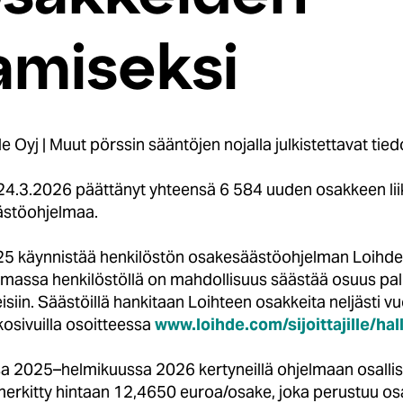
amiseksi
Oyj | Muut pörssin sääntöjen nojalla julkistettavat tied
n 24.3.2026 päättänyt yhteensä 6 584 uuden osakkeen li
ästöohjelmaa.
025 käynnistää henkilöstön osakesäästöohjelman Loihde 
lmassa henkilöstöllä on mahdollisuus säästää osuus palk
iin. Säästöillä hankitaan Loihteen osakkeita neljästi 
osivuilla osoitteessa
www.loihde.com/sijoittajille/hal
a 2025–helmikuussa 2026 kertyneillä ohjelmaan osallistu
erkitty hintaan 12,4650 euroa/osake, joka perustuu os