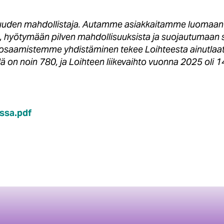
vuuden mahdollistaja. Autamme asiakkaitamme luomaan k
lla, hyötymään pilven mahdollisuuksista ja suojautumaan 
osaamistemme yhdistäminen tekee Loihteesta ainutlaatu
lä on noin 780, ja Loihteen liikevaihto vuonna 2025 oli 
ssa.pdf