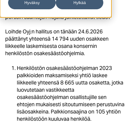
Hyväksy
Hylkää
24.6.2026 14:30:02 EEST | Loihde Oyj | Muut
pörssin sääntöjen nojalla julkistettavat tiedot
Loihde Oyj:n hallitus on tänään 24.6.2026
päättänyt yhteensä 14 794 uuden osakkeen
liikkeelle laskemisesta osana konsernin
henkilöstön osakesäästöohjelmia.
Henkilöstön osakesäästöohjelman 2023
palkkioiden maksamiseksi yhtiö laskee
liikkeelle yhteensä 8 665 uutta osaketta, jotka
luovutetaan vastikkeetta
osakesäästöohjelman osallistujille sen
ehtojen mukaisesti sitoutumiseen perustuvina
lisäosakkeina. Palkkionsaajina on 105 yhtiön
henkilöstöön kuuluvaa henkilöä.