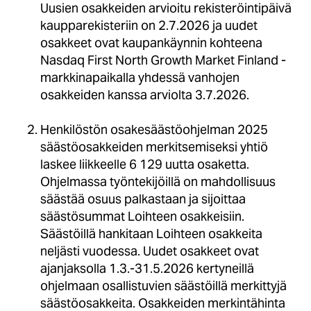
Uusien osakkeiden arvioitu rekisteröintipäivä
kaupparekisteriin on 2.7.2026 ja uudet
osakkeet ovat kaupankäynnin kohteena
Nasdaq First North Growth Market Finland -
markkinapaikalla yhdessä vanhojen
osakkeiden kanssa arviolta 3.7.2026.
Henkilöstön osakesäästöohjelman 2025
säästöosakkeiden merkitsemiseksi yhtiö
laskee liikkeelle 6 129 uutta osaketta.
Ohjelmassa työntekijöillä on mahdollisuus
säästää osuus palkastaan ja sijoittaa
säästösummat Loihteen osakkeisiin.
Säästöillä hankitaan Loihteen osakkeita
neljästi vuodessa. Uudet osakkeet ovat
ajanjaksolla 1.3.-31.5.2026 kertyneillä
ohjelmaan osallistuvien säästöillä merkittyjä
säästöosakkeita. Osakkeiden merkintähinta