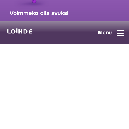
Voimmeko olla avuksi
myynti@loihde.com
Ota yhteyttä
Tilaa uutiskirje
Avoimet työpaikat
Loihde palvelut
Data, Digi & AI
Kyberturva
Pilvi ja yhteydet
Turvaratkaisut