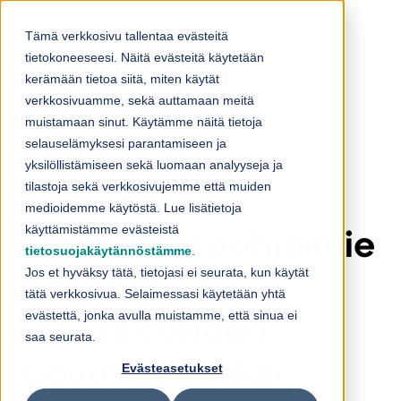
Skip to content
Tämä verkkosivu tallentaa evästeitä
tietokoneeseesi. Näitä evästeitä käytetään
Loihde Oyj:n
kerämään tietoa siitä, miten käytät
verkkosivuamme, sekä auttamaan meitä
suunnatut
muistamaan sinut. Käytämme näitä tietoja
selauselämyksesi parantamiseen ja
osakeannit
yksilöllistämiseen sekä luomaan analyyseja ja
tilastoja sekä verkkosivujemme että muiden
henkilöstön
medioidemme käytöstä. Lue lisätietoja
käyttämistämme evästeistä
osakesäästöohjelmie
tietosuojakäytännöstämme
.
Jos et hyväksy tätä, tietojasi ei seurata, kun käytät
n säästö- ja
tätä verkkosivua. Selaimessasi käytetään yhtä
evästettä, jonka avulla muistamme, että sinua ei
lisäosakkeiden
saa seurata.
luovuttamiseksi
Evästeasetukset