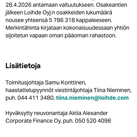
28.4.2026 antamaan valtuutukseen. Osakeantien
jälkeen Loihde Oyj:n osakkeiden lukumäärä
nousee yhteensä 5 786 318 kappaleeseen.
Merkintähinta kirjataan kokonaisuudessaan yhtiön
sijoitetun vapaan oman pääoman rahastoon.
Lisätietoja
Toimitusjohtaja Samu Konttinen,
haastattelupyynnöt viestintäjohtaja Tiina Nieminen,
puh. 044 411 3480,
tiina.nieminen@loihde.com
Hyväksytty neuvonantaja Aktia Alexander
Corporate Finance Oy, puh. 050 520 4098