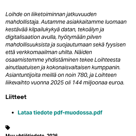
Loihde on liiketoiminnan jatkuvuuden
mahdollistaja. Autamme asiakkaitamme luomaan
kestävää kilpailukykyä datan, tekoälyn ja
digitalisaation avulla, hyötymään pilven
mahdollisuuksista ja suojautumaan sekä fyysisen
että verkkomaailman uhilta. Näiden
osaamistemme yhdistäminen tekee Loihteesta
ainutlaatuisen ja kokonaisvaltaisen kumppanin.
Asiantuntijoita meillä on noin 780, ja Loihteen
liikevaihto vuonna 2025 oli 144 miljoonaa euroa.
Liitteet
Lataa tiedote pdf-muodossa.pdf
,
Muu yhtiötiedote
2026