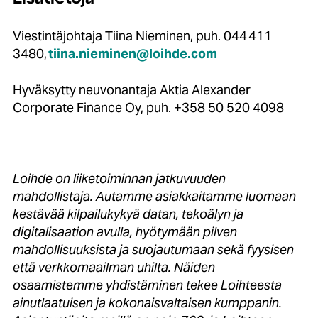
Viestintäjohtaja Tiina Nieminen, puh. 044 411
3480,
tiina.nieminen@loihde.com
Hyväksytty neuvonantaja Aktia Alexander
Corporate Finance Oy, puh. +358 50 520 4098
Loihde on liiketoiminnan jatkuvuuden
mahdollistaja. Autamme asiakkaitamme luomaan
kestävää kilpailukykyä datan, tekoälyn ja
digitalisaation avulla, hyötymään pilven
mahdollisuuksista ja suojautumaan sekä fyysisen
että verkkomaailman uhilta. Näiden
osaamistemme yhdistäminen tekee Loihteesta
ainutlaatuisen ja kokonaisvaltaisen kumppanin.