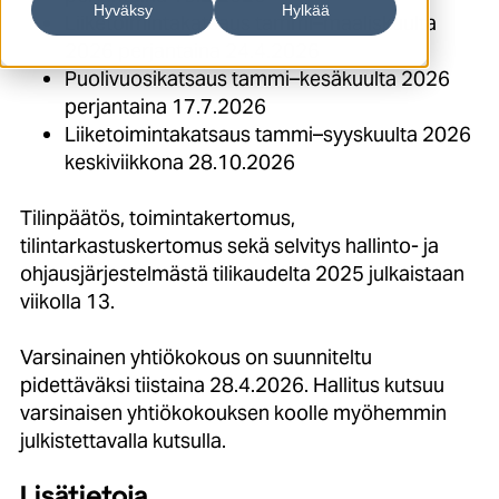
Hyväksy
Hylkää
Liiketoimintakatsaus tammi–maaliskuulta
2026 perjantaina 24.4.2026
Puolivuosikatsaus tammi–kesäkuulta 2026
perjantaina 17.7.2026
Liiketoimintakatsaus tammi–syyskuulta 2026
keskiviikkona 28.10.2026
Tilinpäätös, toimintakertomus,
tilintarkastuskertomus sekä selvitys hallinto- ja
ohjausjärjestelmästä tilikaudelta 2025 julkaistaan
viikolla 13.
Varsinainen yhtiökokous on suunniteltu
pidettäväksi tiistaina 28.4.2026. Hallitus kutsuu
varsinaisen yhtiökokouksen koolle myöhemmin
julkistettavalla kutsulla.
Lisätietoja