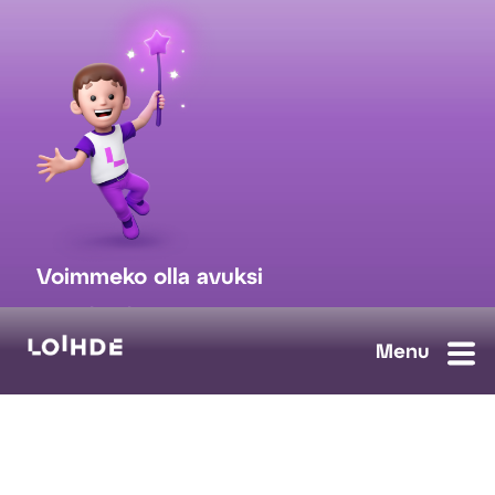
Voimmeko olla avuksi
myynti@loihde.com
Ota yhteyttä