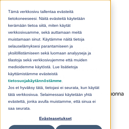
Skip to content
Tämä verkkosivu tallentaa evästeitä
tietokoneeseesi. Näitä evästeitä käytetään
Loihde Oyj:n
kerämään tietoa siitä, miten käytät
verkkosivuamme, sekä auttamaan meitä
taloudellinen
muistamaan sinut. Käytämme näitä tietoja
selauselämyksesi parantamiseen ja
raportointi 2026
yksilöllistämiseen sekä luomaan analyyseja ja
tilastoja sekä verkkosivujemme että muiden
medioidemme käytöstä. Lue lisätietoja
2.10.2025 16:00:01 EEST | Loihde Oyj |
käyttämistämme evästeistä
Tulosjulkistamisajankohdat
tietosuojakäytännöstämme
.
Jos et hyväksy tätä, tietojasi ei seurata, kun käytät
Loihde Oyj julkaisee taloudellisia raportteja vuonna
tätä verkkosivua. Selaimessasi käytetään yhtä
evästettä, jonka avulla muistamme, että sinua ei
2026 seuraavasti:
saa seurata.
Evästeasetukset
Tilinpäätöstiedote tilikaudelta 2025
perjantaina 13.2.2026