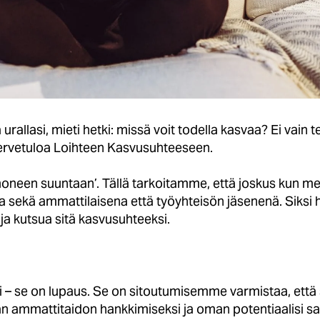
rallasi, mieti hetki: missä voit todella kasvaa? Ei vain 
ervetuloa Loihteen Kasvusuhteeseen.
neen suuntaan’. Tällä tarkoitamme, että joskus kun meil
a sekä ammattilaisena että työyhteisön jäsenenä. Siks
ja kutsua sitä kasvusuhteeksi.
 – se on lupaus. Se on sitoutumisemme varmistaa, että s
van ammattitaidon hankkimiseksi ja oman potentiaalisi s