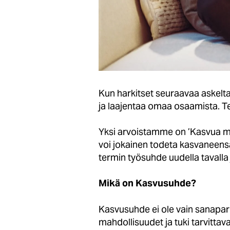
Kun harkitset seuraavaa askelta u
ja laajentaa omaa osaamista. T
Yksi arvoistamme on ’Kasvua mo
voi jokainen todeta kasvaneens
termin työsuhde uudella tavalla 
Mikä on Kasvusuhde?
Kasvusuhde ei ole vain sanapari
mahdollisuudet ja tuki tarvitta