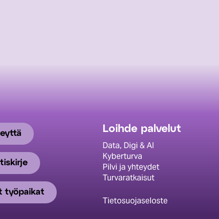
Loihde palvelut
eyttä
Data, Digi & AI
Kyberturva
tiskirje
Pilvi ja yhteydet
Turvaratkaisut
 työpaikat
Tietosuojaseloste