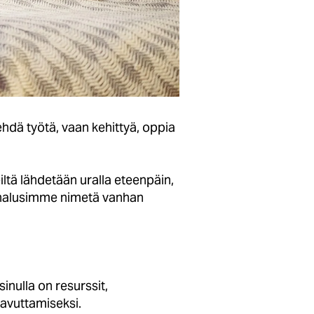
tehdä työtä, vaan kehittyä, oppia
tä lähdetään uralla eteenpäin,
i halusimme nimetä vanhan
inulla on resurssit,
aavuttamiseksi.