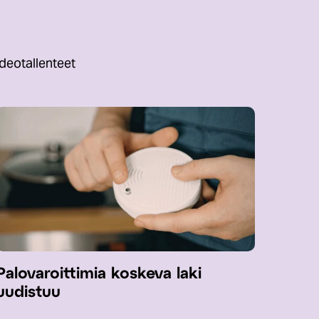
deotallenteet
Palovaroittimia koskeva laki
uudistuu