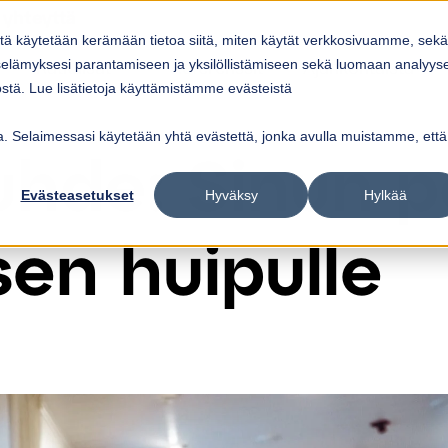
 yhteyttä
itä käytetään kerämään tietoa siitä, miten käytät verkkosivuamme, sekä
Ratkaisut
Referenssit
Ajankohtaista
elämyksesi parantamiseen ja yksilöllistämiseen sekä luomaan analyys
ow submenu for
Show submenu for
Palvelut
Ratkaisut
Sho
tä. Lue lisätietoja käyttämistämme evästeistä
vua. Selaimessasi käytetään yhtä evästettä, jonka avulla muistamme, että
hde: Sinun p
Evästeasetukset
Hyväksy
Hylkää
en huipulle