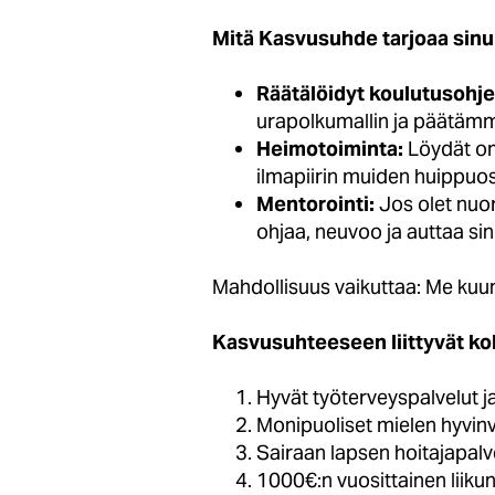
Mitä Kasvusuhde tarjoaa sinu
Räätälöidyt koulutusohje
urapolkumallin ja päätämm
Heimotoiminta:
Löydät om
ilmapiirin muiden huippu
Mentorointi:
Jos olet nuor
ohjaa, neuvoo ja auttaa si
Mahdollisuus vaikuttaa: Me kuu
Kasvusuhteeseen liittyvät 
Hyvät työterveyspalvelut j
Monipuoliset mielen hyvinv
Sairaan lapsen hoitajapalv
1000€:n vuosittainen liikunt