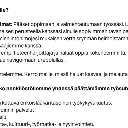
lle?
lmat:
Pääset oppimaan ja valmentautumaan työssäsi. 
e sen perusteella kanssasi sinulle sopivimman tavan p
ien intohimojesi mukaisen vertaisryhmän heimoistamme
osaajiemme kanssa.
empi tieteenharjoittaja ja haluat oppia kokeneemmilta, s
nua navigoimaan urapolullasi.
ntelemme. Kerro meille, missä haluat kasvaa, ja me a
koko henkilöstöllemme yhdessä päättämämme työsuh
a kattava erikoislääkäritasoinen työkykyvakuutus.
oinnin palvelut
elu
a-, kulttuuri-, työmatka- ja hyvinvointietu