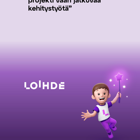
projekti vaan jatkuvaa
kehitystyötä”