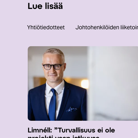
Lue lisää
Yhtiötiedotteet
Johtohenkilöiden liiketo
Limnéll: ”Turvallisuus ei ole