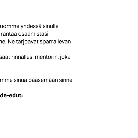
Luomme yhdessä sinulle
arantaa osaamistasi.
. Ne tarjoavat sparrailevan
aat rinnallesi mentorin, joka
utamme sinua pääsemään sinne.
de-edut: