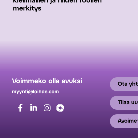
kielimallien ja niiden roolien
merkitys
Voimmeko olla avuksi
Ota yht
myynti@loihde.com
Tilaa uu
Avoimet