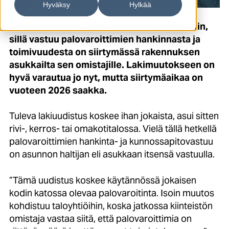
Hyväksy
Hylkää
Lakimuutos vaikuttaa isoimmin taloyhtiöihin,
sillä vastuu palovaroittimien hankinnasta ja
toimivuudesta on siirtymässä rakennuksen
asukkailta sen omistajille. Lakimuutokseen on
hyvä varautua jo nyt, mutta siirtymäaikaa on
vuoteen 2026 saakka.
Tuleva lakiuudistus koskee ihan jokaista, asui sitten
rivi-, kerros- tai omakotitalossa. Vielä tällä hetkellä
palovaroittimien hankinta- ja kunnossapitovastuu
on asunnon haltijan eli asukkaan itsensä vastuulla.
”Tämä uudistus koskee käytännössä jokaisen
kodin katossa olevaa palovaroitinta. Isoin muutos
kohdistuu taloyhtiöihin, koska jatkossa kiinteistön
omistaja vastaa siitä, että palovaroittimia on