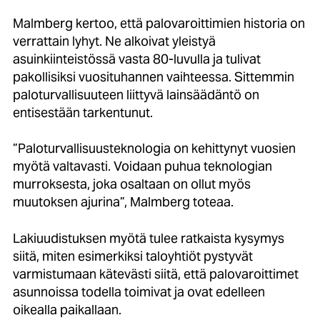
Malmberg kertoo, että palovaroittimien historia on
verrattain lyhyt. Ne alkoivat yleistyä
asuinkiinteistössä vasta 80-luvulla ja tulivat
pakollisiksi vuosituhannen vaihteessa. Sittemmin
paloturvallisuuteen liittyvä lainsäädäntö on
entisestään tarkentunut.
”Paloturvallisuusteknologia on kehittynyt vuosien
myötä valtavasti. Voidaan puhua teknologian
murroksesta, joka osaltaan on ollut myös
muutoksen ajurina”, Malmberg toteaa.
Lakiuudistuksen myötä tulee ratkaista kysymys
siitä, miten esimerkiksi taloyhtiöt pystyvät
varmistumaan kätevästi siitä, että palovaroittimet
asunnoissa todella toimivat ja ovat edelleen
oikealla paikallaan.