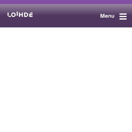
myynti@loihde.com
Ota yhteyttä
Tilaa uutiskirje
Avoimet työpaikat
Loihde palvelut
Data, Digi & AI
Kyberturva
Pilvi ja yhteydet
Turvaratkaisut
Tietosuojaseloste