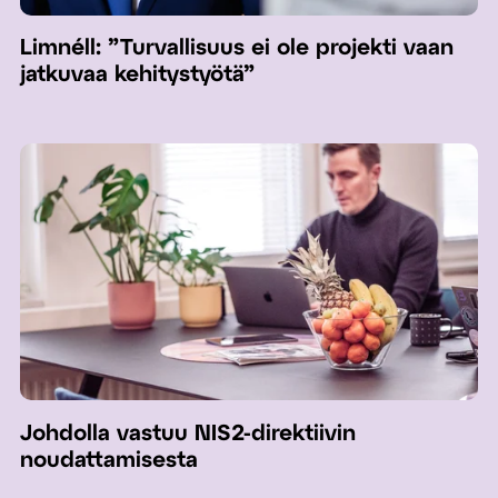
Limnéll: ”Turvallisuus ei ole projekti vaan
jatkuvaa kehitystyötä”
Johdolla vastuu NIS2-direktiivin
noudattamisesta