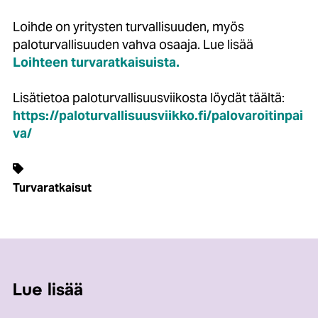
Loihde on yritysten turvallisuuden, myös
paloturvallisuuden vahva osaaja. Lue lisää
Loihteen turvaratkaisuista.
Lisätietoa paloturvallisuusviikosta löy
dät
täältä:
https://paloturvallisuusviikko.fi/palovaroitinpai
va/
Turvaratkaisut
Lue lisää