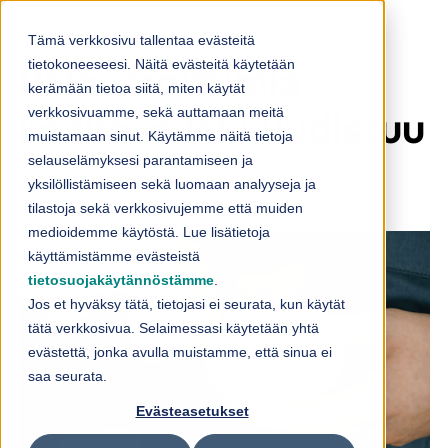
Skip to content
Tämä verkkosivu tallentaa evästeitä
tietokoneeseesi. Näitä evästeitä käytetään
Palovaroittimia
kerämään tietoa siitä, miten käytät
verkkosivuamme, sekä auttamaan meitä
koskeva laki uudistuu
muistamaan sinut. Käytämme näitä tietoja
selauselämyksesi parantamiseen ja
yksilöllistämiseen sekä luomaan analyyseja ja
28.05.2024
tilastoja sekä verkkosivujemme että muiden
medioidemme käytöstä. Lue lisätietoja
käyttämistämme evästeistä
tietosuojakäytännöstämme
.
Jos et hyväksy tätä, tietojasi ei seurata, kun käytät
tätä verkkosivua. Selaimessasi käytetään yhtä
evästettä, jonka avulla muistamme, että sinua ei
saa seurata.
Evästeasetukset