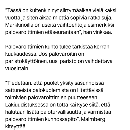
”Tässä on kuitenkin nyt siirtymäaikaa vielä kaksi
vuotta ja siten aikaa miettiä sopivia ratkaisuja.
Markkinoilla on useita vaihtoehtoja esimerkiksi
palovaroittimien etäseurantaan”, hän vinkkaa.
Palovaroittimien kunto tulee tarkistaa kerran
kuukaudessa. Jos palovaroitin on
paristokäyttöinen, uusi paristo on vaihdettava
vuosittain.
”Tiedetään, että puolet yksityisasunnoissa
sattuneista palokuolemista on liitettävissä
toimivien palovaroittimien puutteeseen.
Lakiuudistuksessa on totta kai kyse siitä, että
halutaan lisätä paloturvallisuutta ja varmistaa
palovaroittimien kunnossapito”, Malmberg
kiteyttää.