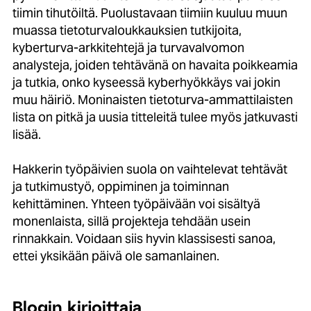
tiimin tihutöiltä. Puolustavaan tiimiin kuuluu muun
muassa tietoturvaloukkauksien tutkijoita,
kyberturva-arkkitehtejä ja turvavalvomon
analysteja, joiden tehtävänä on havaita poikkeamia
ja tutkia, onko kyseessä kyberhyökkäys vai jokin
muu häiriö. Moninaisten tietoturva-ammattilaisten
lista on pitkä ja uusia titteleitä tulee myös jatkuvasti
lisää.
Hakkerin työpäivien suola on vaihtelevat tehtävät
ja tutkimustyö, oppiminen ja toiminnan
kehittäminen. Yhteen työpäivään voi sisältyä
monenlaista, sillä projekteja tehdään usein
rinnakkain. Voidaan siis hyvin klassisesti sanoa,
ettei yksikään päivä ole samanlainen.
Blogin kirjoittaja