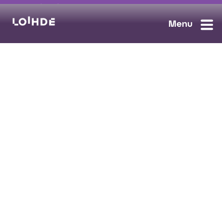
myynti@loihde.com
Ota yhteyttä
Tilaa uutiskirje
Avoimet työpaikat
Loihde palvelut
Data, Digi & AI
Kyberturva
Pilvi ja yhteydet
Turvaratkaisut
Tietosuojaseloste