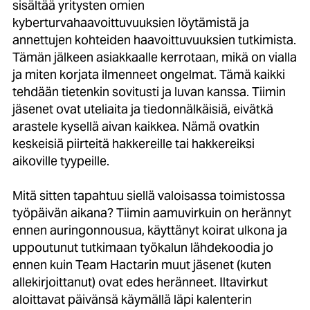
sisältää yritysten omien
kyberturvahaavoittuvuuksien löytämistä ja
annettujen kohteiden haavoittuvuuksien tutkimista.
Tämän jälkeen asiakkaalle kerrotaan, mikä on vialla
ja miten korjata ilmenneet ongelmat. Tämä kaikki
tehdään tietenkin sovitusti ja luvan kanssa. Tiimin
jäsenet ovat uteliaita ja tiedonnälkäisiä, eivätkä
arastele kysellä aivan kaikkea. Nämä ovatkin
keskeisiä piirteitä hakkereille tai hakkereiksi
aikoville tyypeille.
Mitä sitten tapahtuu siellä valoisassa toimistossa
työpäivän aikana? Tiimin aamuvirkuin on herännyt
ennen auringonnousua, käyttänyt koirat ulkona ja
uppoutunut tutkimaan työkalun lähdekoodia jo
ennen kuin Team Hactarin muut jäsenet (kuten
allekirjoittanut) ovat edes heränneet. Iltavirkut
aloittavat päivänsä käymällä läpi kalenterin