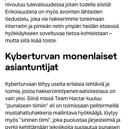
nivoutuu tulevaisuudessa jotain todella siistiä!
Erikoisuutena on myös avointen lähteiden
tiedustelu, joka vie hakkerimme tonkimaan
internetin ja pimeän netin ympäri heidän etsiessä
hyökkäykseen soveltuvaa tietoa kohteistaan –
mutta siitä lisää toiste.
Kyberturvan monenlaiset
asiantuntijat
Kyberturvaan liittyy useita erilaisia tehtäviä ja
toimia, joista hakkerointi/penetraatiotestaus on
vain yksi. Siinä missä Team Hactar kuuluu
”punaiseen tiimiin” eli on toimissaan pelitermeillä
mustahattuhakkeria mallintava hyökkääjä, löytyy
myös ”sininen tiimi”, joka puolustaa järjestelmiä ja
pyrkii kehittämään tekniikoita suojautua punaisen