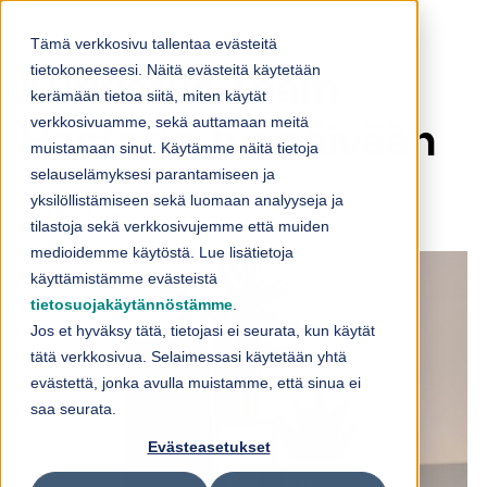
Skip to content
Tämä verkkosivu tallentaa evästeitä
tietokoneeseesi. Näitä evästeitä käytetään
Kurkistus Team
kerämään tietoa siitä, miten käytät
verkkosivuamme, sekä auttamaan meitä
Hactarin työpäivään
muistamaan sinut. Käytämme näitä tietoja
selauselämyksesi parantamiseen ja
yksilöllistämiseen sekä luomaan analyyseja ja
23.08.2022
tilastoja sekä verkkosivujemme että muiden
medioidemme käytöstä. Lue lisätietoja
käyttämistämme evästeistä
tietosuojakäytännöstämme
.
Jos et hyväksy tätä, tietojasi ei seurata, kun käytät
tätä verkkosivua. Selaimessasi käytetään yhtä
evästettä, jonka avulla muistamme, että sinua ei
saa seurata.
Evästeasetukset