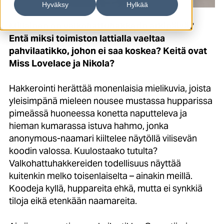
Hyväksy
Hylkää
Millainen on valkohattuhakkerin arkipäivä?
Entä miksi toimiston lattialla vaeltaa
pahvilaatikko, johon ei saa koskea? Keitä ovat
Miss Lovelace ja Nikola?
Hakkerointi herättää monenlaisia mielikuvia, joista
yleisimpänä mieleen nousee mustassa hupparissa
pimeässä huoneessa konetta naputteleva ja
hieman kumarassa istuva hahmo, jonka
anonymous-naamari kiiltelee näytöllä vilisevän
koodin valossa. Kuulostaako tutulta?
Valkohattuhakkereiden todellisuus näyttää
kuitenkin melko toisenlaiselta – ainakin meillä.
Koodeja kyllä, huppareita ehkä, mutta ei synkkiä
tiloja eikä etenkään naamareita.