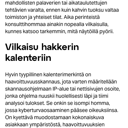
mahdollisten palaverien tai aikataulutettujen
tehtävien varalta, ennen kuin kahvin tuoksu valtaa
toimiston ja yhteiset tilat. Aika perinteistä
konsulttihommaa ainakin nopealla vilkaisulla,
kunnes katsoo tarkemmin, mitä näytöillä pyörii.
Vilkaisu hakkerin
kalenteriin
Hyvin tyypillinen kalenterimerkintä on
haavoittuvuusskannaus, jota varten määritellään
skannausohjelmaan IP-alue tai nettisivujen osoite,
jonka ohjelma nuuskii huolellisesti läpi ja tiimi
analysoi tulokset. Se onkin se isompi homma,
jossa kyberturvaosaaminen pääsee oikeuksiinsa.
On kyettävä muodostamaan kokonaiskuva
asiakkaan ympäristöstä, haavoittuvuuksien