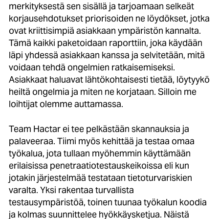
merkityksestä sen sisällä ja tarjoamaan selkeät
korjausehdotukset priorisoiden ne löydökset, jotka
ovat kriittisimpiä asiakkaan ympäristön kannalta.
Tämä kaikki paketoidaan raporttiin, joka käydään
läpi yhdessä asiakkaan kanssa ja selvitetään, mitä
voidaan tehdä ongelmien ratkaisemiseksi.
Asiakkaat haluavat lähtökohtaisesti tietää, löytyykö
heiltä ongelmia ja miten ne korjataan. Silloin me
loihtijat olemme auttamassa.
Team Hactar ei tee pelkästään skannauksia ja
palaveeraa. Tiimi myös kehittää ja testaa omaa
työkalua, jota tullaan myöhemmin käyttämään
erilaisissa penetraatiotestauskeikoissa eli kun
jotakin järjestelmää testataan tietoturvariskien
varalta. Yksi rakentaa turvallista
testausympäristöä, toinen tuunaa työkalun koodia
ja kolmas suunnittelee hyökkäysketjua. Näistä