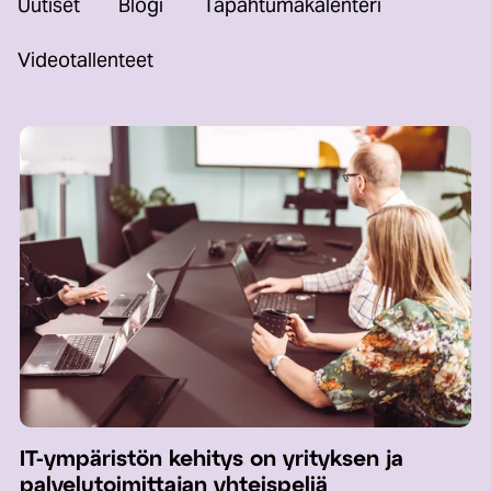
Uutiset
Blogi
Tapahtumakalenteri
Videotallenteet
IT-ympäristön kehitys on yrityksen ja
palvelutoimittajan yhteispeliä