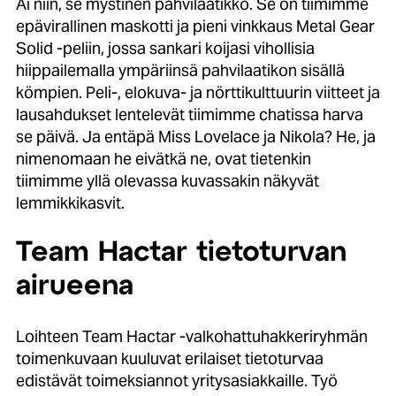
Ai niin, se mystinen pahvilaatikko. Se on tiimimme
epävirallinen maskotti ja pieni vinkkaus Metal Gear
Solid -peliin, jossa sankari koijasi vihollisia
hiippailemalla ympäriinsä pahvilaatikon sisällä
kömpien. Peli-, elokuva- ja nörttikulttuurin viitteet ja
lausahdukset lentelevät tiimimme chatissa harva
se päivä. Ja entäpä Miss Lovelace ja Nikola? He, ja
nimenomaan he eivätkä ne, ovat tietenkin
tiimimme yllä olevassa kuvassakin näkyvät
lemmikkikasvit.
Team Hactar tietoturvan
airueena
Loihteen Team Hactar -valkohattuhakkeriryhmän
toimenkuvaan kuuluvat erilaiset tietoturvaa
edistävät toimeksiannot yritysasiakkaille. Työ