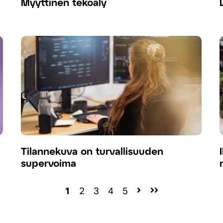
Myyttinen tekoäly
Tilannekuva on turvallisuuden
supervoima
1
2
3
4
5