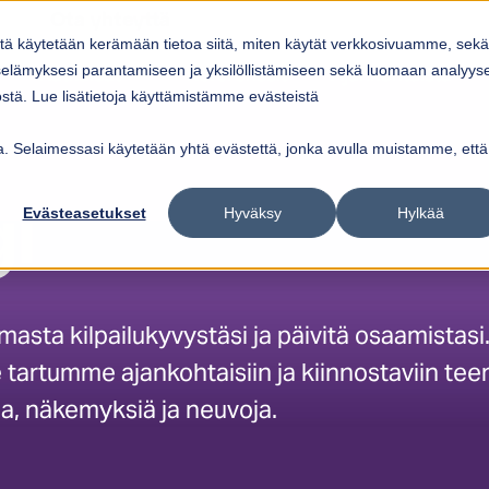
Ota yhteyttä
itä käytetään kerämään tietoa siitä, miten käytät verkkosivuamme, sekä
Ratkaisut
Referenssit
Ajankohtaista
elämyksesi parantamiseen ja yksilöllistämiseen sekä luomaan analyys
ow submenu for
Show submenu for
Palvelut
Ratkaisut
Sho
tä. Lue lisätietoja käyttämistämme evästeistä
vua. Selaimessasi käytetään yhtä evästettä, jonka avulla muistamme, että
Evästeasetukset
Hyväksy
Hylkää
i
masta kilpailukyvystäsi ja päivitä osaamistasi
tartumme ajankohtaisiin ja kiinnostaviin tee
toa, näkemyksiä ja neuvoja.