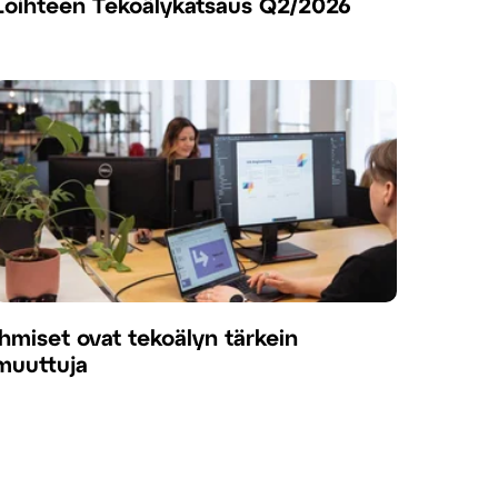
Loihteen Tekoälykatsaus Q2/2026
Ihmiset ovat tekoälyn tärkein
muuttuja