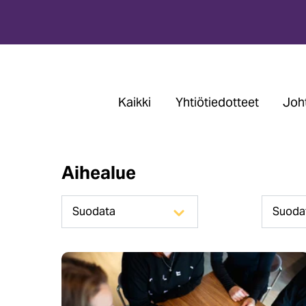
Kaikki
Yhtiötiedotteet
Joht
Aihealue