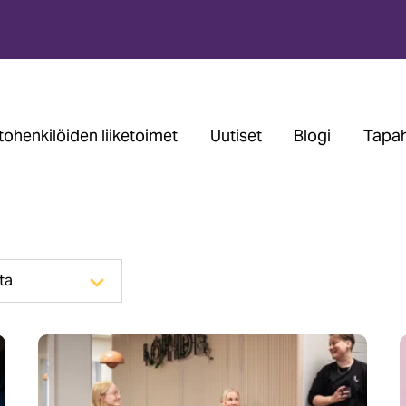
ohenkilöiden liiketoimet
Uutiset
Blogi
Tapah