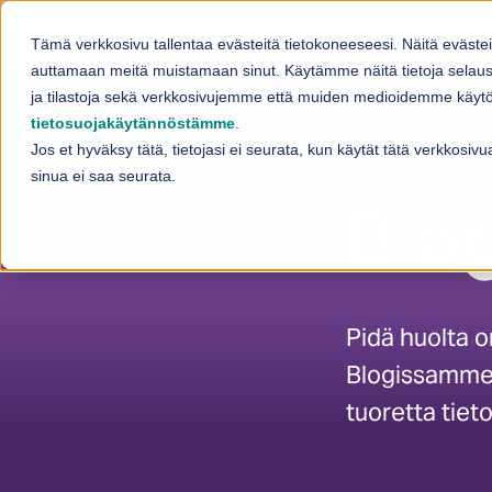
Skip to content
Fi
Tämä verkkosivu tallentaa evästeitä tietokoneeseesi. Näitä eväste
Palvelut
auttamaan meitä muistamaan sinut. Käytämme näitä tietoja selaus
Sh
ja tilastoja sekä verkkosivujemme että muiden medioidemme käytös
tietosuojakäytännöstämme
.
Jos et hyväksy tätä, tietojasi ei seurata, kun käytät tätä verkkosi
sinua ei saa seurata.
Blog
Pidä huolta o
Blogissamme 
tuoretta tie