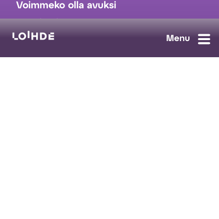
Voimmeko olla avuksi
myynti@loihde.com
Ota yhteyttä
Tilaa uutiskirje
Avoimet työpaikat
Loihde palvelut
Data, Digi & AI
Kyberturva
Pilvi ja yhteydet
Turvaratkaisut