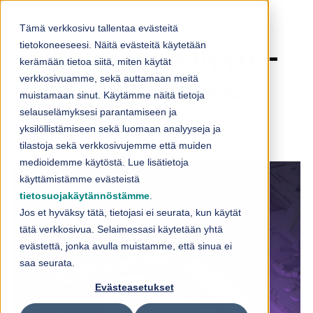
Skip to content
Tämä verkkosivu tallentaa evästeitä
tietokoneeseesi. Näitä evästeitä käytetään
Tolkkua tekoälyyn –
kerämään tietoa siitä, miten käytät
verkkosivuamme, sekä auttamaan meitä
jakso 2: luottamus
muistamaan sinut. Käytämme näitä tietoja
selauselämyksesi parantamiseen ja
yksilöllistämiseen sekä luomaan analyyseja ja
03.07.2023
tilastoja sekä verkkosivujemme että muiden
medioidemme käytöstä. Lue lisätietoja
käyttämistämme evästeistä
tietosuojakäytännöstämme
.
Jos et hyväksy tätä, tietojasi ei seurata, kun käytät
tätä verkkosivua. Selaimessasi käytetään yhtä
evästettä, jonka avulla muistamme, että sinua ei
saa seurata.
Evästeasetukset