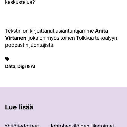
keskustelua?
Tekstin on kirjoittanut asiantuntijamme
Anita
Virtanen
, joka on myös toinen Tolkkua tekoälyyn -
podcastin juontajista.
Data, Digi & AI
Lue lisää
Yhtiötiedotteet
Johtohenkilöiden liiketoimet