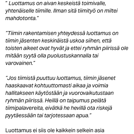
”
Luottamus on aivan keskeistä toimivalle,
yhtenäiselle tiimille. Ilman sitä tiimityö on miltei
mahdotonta.”
”Tiimin rakentamisen yhteydessä luottamus on
tiimin jäsenten keskinäistä uskoa siihen, että
toisten aikeet ovat hyvät ja ettei ryhmän piirissä ole
mitään syytä olla puolustuskannalla tai
varovainen.”
”Jos tiimistä puuttuu luottamus, tiimin jäsenet
haaskaavat kohtuuttomasti aikaa ja voimia
hallitakseen käytöstään ja vuorovaikutustaan
ryhmän piirissä. Heillä on taipumus pelätä
tiimipalavereita, eivätkä he hevillä ota riskejä
pyytäessään tai tarjotessaan apua.”
Luottamus ei siis ole kaikkein selkein asia