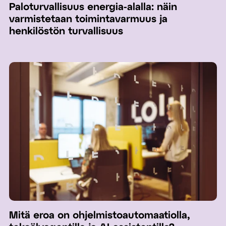
Paloturvallisuus energia-alalla: näin
varmistetaan toimintavarmuus ja
henkilöstön turvallisuus
Mitä eroa on ohjelmistoautomaatiolla,