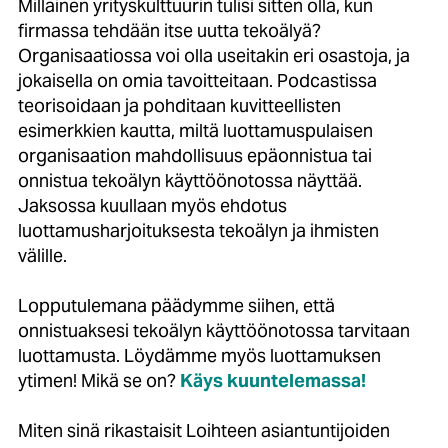
Millainen yrityskulttuurin tulisi sitten olla, kun
firmassa tehdään itse uutta tekoälyä?
Organisaatiossa voi olla useitakin eri osastoja, ja
jokaisella on omia tavoitteitaan. Podcastissa
teorisoidaan ja pohditaan kuvitteellisten
esimerkkien kautta, miltä luottamuspulaisen
organisaation mahdollisuus epäonnistua tai
onnistua tekoälyn käyttöönotossa näyttää.
Jaksossa kuullaan myös ehdotus
luottamusharjoituksesta tekoälyn ja ihmisten
välille.
Lopputulemana päädymme siihen, että
onnistuaksesi tekoälyn käyttöönotossa tarvitaan
luottamusta. Löydämme myös luottamuksen
ytimen! Mikä se on?
Käys kuuntelemassa!
Miten sinä rikastaisit Loihteen asiantuntijoiden