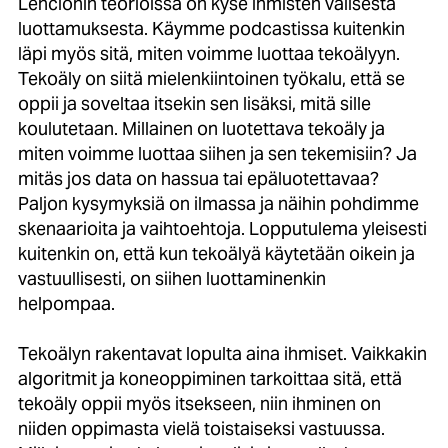
Lencionin teorioissa on kyse ihmisten välisestä
luottamuksesta. Käymme podcastissa kuitenkin
läpi myös sitä, miten voimme luottaa tekoälyyn.
Tekoäly on siitä mielenkiintoinen työkalu, että se
oppii ja soveltaa itsekin sen lisäksi, mitä sille
koulutetaan. Millainen on luotettava tekoäly ja
miten voimme luottaa siihen ja sen tekemisiin? Ja
mitäs jos data on hassua tai epäluotettavaa?
Paljon kysymyksiä on ilmassa ja näihin pohdimme
skenaarioita ja vaihtoehtoja. Lopputulema yleisesti
kuitenkin on, että kun tekoälyä käytetään oikein ja
vastuullisesti, on siihen luottaminenkin
helpompaa.
Tekoälyn rakentavat lopulta aina ihmiset. Vaikkakin
algoritmit ja koneoppiminen tarkoittaa sitä, että
tekoäly oppii myös itsekseen, niin ihminen on
niiden oppimasta vielä toistaiseksi vastuussa.