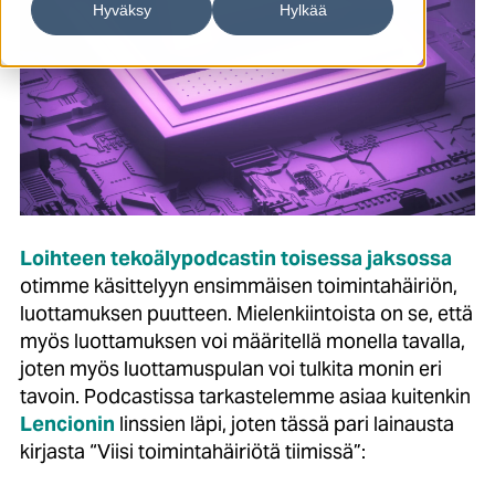
Hyväksy
Hylkää
Loihteen tekoälypodcastin
toisessa jaksossa
otimme käsittelyyn ensimmäisen toimintahäiriön,
luottamuksen puutteen. Mielenkiintoista on se, että
myös luottamuksen voi määritellä monella tavalla,
joten myös luottamuspulan voi tulkita monin eri
tavoin. Podcastissa tarkastelemme asiaa kuitenkin
Lencionin
linssien läpi, joten tässä pari lainausta
kirjasta “Viisi toimintahäiriötä tiimissä”: