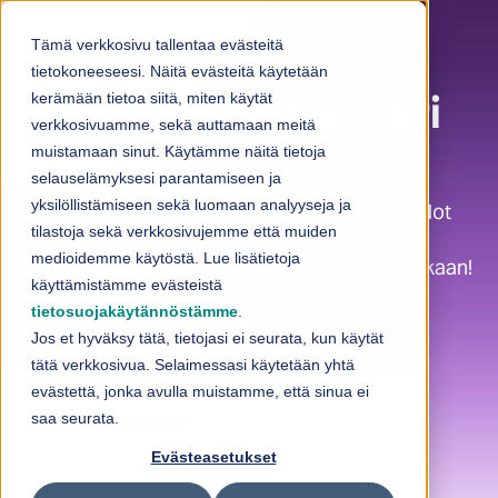
Skip to content
Tämä verkkosivu tallentaa evästeitä
tietokoneeseesi. Näitä evästeitä käytetään
kerämään tietoa siitä, miten käytät
Tapahtumakalenteri
verkkosivuamme, sekä auttamaan meitä
muistamaan sinut. Käytämme näitä tietoja
selauselämyksesi parantamiseen ja
Webinaareja, asiakastapahtumia ja muita
yksilöllistämiseen sekä luomaan analyyseja ja
kohtaamisia. Tapahtumasivuille on koottu tiedot
tilastoja sekä verkkosivujemme että muiden
tulevista tapahtumistamme
medioidemme käytöstä. Lue lisätietoja
ilmoittautumislinkkeineen. Olet tervetullut mukaan!
käyttämistämme evästeistä
tietosuojakäytännöstämme
.
Alta löydät menneiden tapahtumien
Jos et hyväksy tätä, tietojasi ei seurata, kun käytät
videotallenteet.
tätä verkkosivua. Selaimessasi käytetään yhtä
evästettä, jonka avulla muistamme, että sinua ei
saa seurata.
Videotallenteet
Evästeasetukset