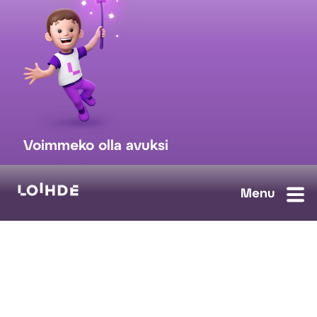
Voimmeko olla avuksi
myynti@loihde.com
Ota yhteyttä
Tilaa uutiskirje