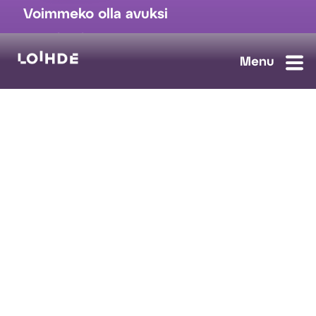
Voimmeko olla avuksi
myynti@loihde.com
Ota yhteyttä
Tilaa uutiskirje
Avoimet työpaikat
Loihde palvelut
Data, Digi & AI
Kyberturva
Pilvi ja yhteydet
Turvaratkaisut