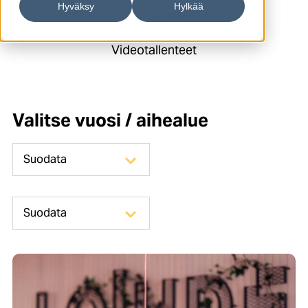
Hyväksy
Hylkää
Blogi
Tapahtumakalenteri
Videotallenteet
Valitse vuosi / aihealue