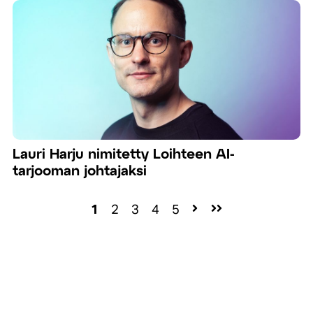
Lauri Harju nimitetty Loihteen AI-
tarjooman johtajaksi
1
2
3
4
5