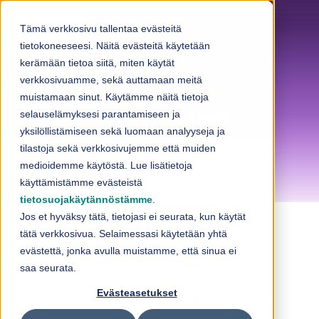
Skip to content
Tämä verkkosivu tallentaa evästeitä
tietokoneeseesi. Näitä evästeitä käytetään
kerämään tietoa siitä, miten käytät
Uutiset
verkkosivuamme, sekä auttamaan meitä
muistamaan sinut. Käytämme näitä tietoja
selauselämyksesi parantamiseen ja
Mitä Loihteella tapahtuu? Lue ja tiedä.
yksilöllistämiseen sekä luomaan analyyseja ja
tilastoja sekä verkkosivujemme että muiden
medioidemme käytöstä. Lue lisätietoja
käyttämistämme evästeistä
tietosuojakäytännöstämme
.
Jos et hyväksy tätä, tietojasi ei seurata, kun käytät
tätä verkkosivua. Selaimessasi käytetään yhtä
evästettä, jonka avulla muistamme, että sinua ei
Kaikki
Yhtiötiedotteet
saa seurata.
Evästeasetukset
Johtohenkilöiden liiketoimet
Uutiset