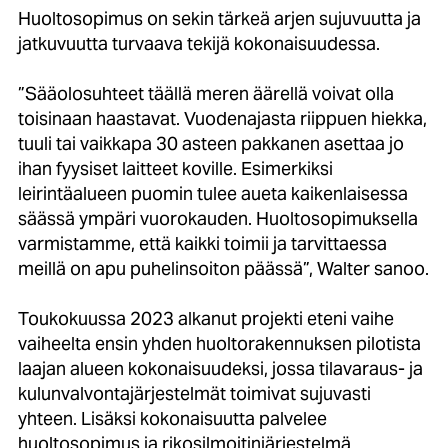
Huoltosopimus on sekin tärkeä arjen sujuvuutta ja
jatkuvuutta turvaava tekijä kokonaisuudessa.
”Sääolosuhteet täällä meren äärellä voivat olla
toisinaan haastavat. Vuodenajasta riippuen hiekka,
tuuli tai vaikkapa 30 asteen pakkanen asettaa jo
ihan fyysiset laitteet koville. Esimerkiksi
leirintäalueen puomin tulee aueta kaikenlaisessa
säässä ympäri vuorokauden. Huoltosopimuksella
varmistamme, että kaikki toimii ja tarvittaessa
meillä on apu puhelinsoiton päässä”, Walter sanoo.
Toukokuussa 2023 alkanut projekti eteni vaihe
vaiheelta ensin yhden huoltorakennuksen pilotista
laajan alueen kokonaisuudeksi, jossa tilavaraus- ja
kulunvalvontajärjestelmät toimivat sujuvasti
yhteen. Lisäksi kokonaisuutta palvelee
huoltosopimus ja rikosilmoitinjärjestelmä.