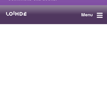
myynti@loihde.com
Ota yhteyttä
Tilaa uutiskirje
Avoimet työpaikat
Loihde palvelut
Data, Digi & AI
Kyberturva
Pilvi ja yhteydet
Turvaratkaisut
Tietosuojaseloste