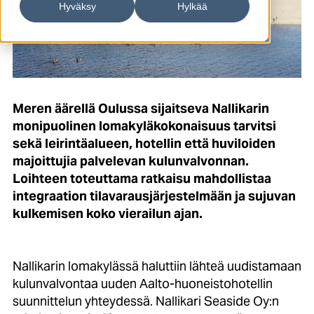
Hyväksy
Hylkää
Meren äärellä Oulussa sijaitseva Nallikarin
monipuolinen
l
omakyläkokonaisuus tarvitsi
sekä leirintäalueen, hotellin et
tä huviloiden
majoittujia
palvelevan kulunvalvonnan.
Loihteen toteuttama ratkaisu mahdollistaa
integraation tilavarausjärjestelmään ja sujuvan
kulkemisen koko vierailun ajan.
Nallikarin lomakylässä haluttiin lähteä uudistamaan
kulunvalvontaa uuden Aalto-huoneistohotellin
suunnittelun yhteydessä.
Nallikari Seaside Oy:n