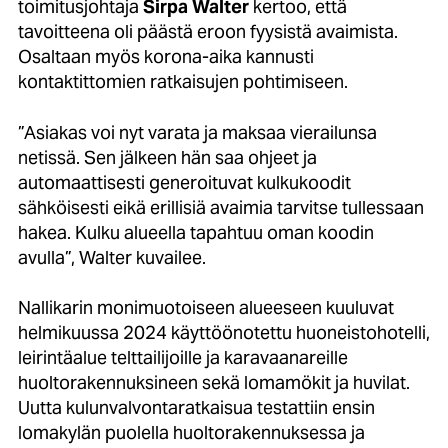
toimitusjohtaja
Sirpa Walter
kertoo, että
tavoitteena oli päästä eroon fyysistä avaimista.
Osaltaan myös korona-aika kannusti
kontaktittomien ratkaisujen pohtimiseen.
”Asiakas voi nyt varata ja maksaa vierailunsa
netissä. Sen jälkeen hän saa ohjeet ja
automaattisesti generoituvat kulkukoodit
sähköisesti eikä erillisiä avaimia tarvitse tullessaan
hakea. Kulku alueella tapahtuu oman koodin
avulla”, Walter kuvailee.
Nallikarin monimuotoiseen alueeseen kuuluvat
helmikuussa 2024 käyttöönotettu huoneistohotelli,
leirintäalue telttailijoille ja karavaanareille
huoltorakennuksineen sekä lomamökit
ja huvilat
.
Uutta kulunvalvontaratkaisua testattiin ensin
lomakylän puolella huoltorakennuksessa ja