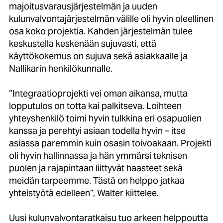
majoitusvarausjärjestelmän ja uuden
kulunvalvontajärjestelmän välille oli hyvin oleellinen
osa koko projektia. Kahden järjestelmän tulee
keskustella keskenään sujuvasti, että
käyttökokemus on sujuva sekä asiakkaalle ja
Nallikarin henkilökunnalle.
”Integraatioprojekti vei oman aikansa, mutta
lopputulos on totta kai palkitseva. Loihteen
yhteyshenkilö toimi hyvin tulkkina eri osapuolien
kanssa ja perehtyi asiaan todella hyvin – itse
asiassa paremmin kuin osasin toivoakaan. Projekti
oli hyvin hallinnassa ja hän ymmärsi teknisen
puolen ja rajapintaan liittyvät haasteet sekä
meidän tarpeemme. Tästä on helppo jatkaa
yhteistyötä edelleen”, Walter kiittelee.
Uusi kulunvalvontaratkaisu tuo arkeen helppoutta