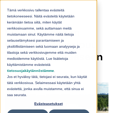
Skip to content
Tämä verkkosivu tallentaa evästeitä
tietokoneeseesi. Näitä evästeitä käytetään
Nallikari:
kerämään tietoa siitä, miten käytät
verkkosivuamme, sekä auttamaan meitä
Kulunvalvonnan
muistamaan sinut. Käytämme näitä tietoja
selauselämyksesi parantamiseen ja
kokonaisuus taipuu
yksilöllistämiseen sekä luomaan analyyseja ja
tilastoja sekä verkkosivujemme että muiden
moneen tarpeeseen
medioidemme käytöstä. Lue lisätietoja
käyttämistämme evästeistä
tietosuojakäytännöstämme
.
11.11.2024
Jos et hyväksy tätä, tietojasi ei seurata, kun käytät
tätä verkkosivua. Selaimessasi käytetään yhtä
evästettä, jonka avulla muistamme, että sinua ei
saa seurata.
Evästeasetukset