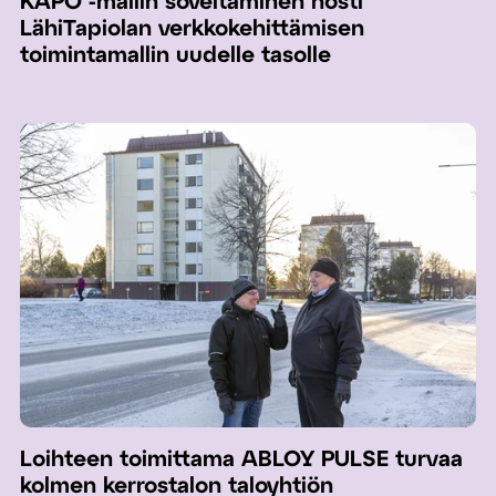
KAPO™-mallin soveltaminen nosti
LähiTapiolan verkkokehittämisen
toimintamallin uudelle tasolle
Loihteen toimittama ABLOY PULSE turvaa
kolmen kerrostalon taloyhtiön