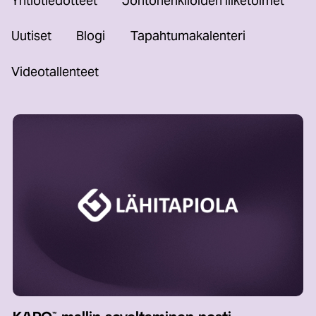
Yhtiötiedotteet
Johtohenkilöiden liiketoimet
Uutiset
Blogi
Tapahtumakalenteri
Videotallenteet