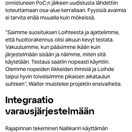
onnistuneen PoC:n jälkeen uudistusta lähdettiin
toteuttamaan osa-alue kerrall
aa
n. Fyysisiä avaimia
ei tarvita enää muualla kuin mökeissä.
”Saimme suosituksen Loihteesta ja ajattelimme,
että huoltorakennus olisi alkuun kevyt testata.
Vakuutuimme, kun pääsimme ikään kuin
järjestelmään sisään ja näimme, miten sitä
käytetään. Testaus saatiin nopeasti käyntiin.
Olemme nopeiden liikkeiden ihmisiä ja Loihde
taipui hyvin toiveisiimme pikaisen aikataulun
suhteen”, Walter muistelee projektin ensivaiheita.
Integraatio
varausjärjestelmään
Rajapinnan tekeminen Nallikarin käyttämän