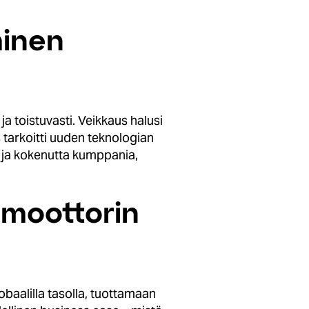
minen
a toistuvasti. Veikkaus halusi
s tarkoitti uuden teknologian
aa ja kokenutta kumppania,
timoottorin
obaalilla tasolla, tuottamaan