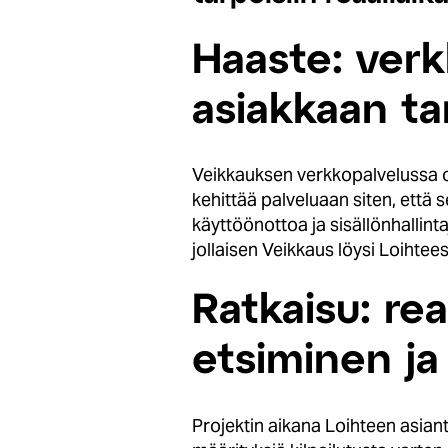
Haaste: ver
asiakkaan ta
Veikkauksen verkkopalvelussa on 
kehittää palveluaan siten, että 
käyttöönottoa ja sisällönhallint
jollaisen Veikkaus löysi Loihtees
Ratkaisu: re
etsiminen ja
Projektin aikana Loihteen asiant