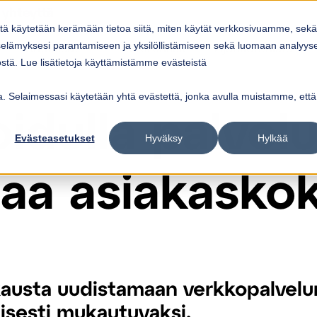
 yhteyttä
itä käytetään kerämään tietoa siitä, miten käytät verkkosivuamme, sekä
Ratkaisut
Referenssit
Ajankohtaista
elämyksesi parantamiseen ja yksilöllistämiseen sekä luomaan analyys
ow submenu for
Show submenu for
Palvelut
Ratkaisut
Sho
tä. Lue lisätietoja käyttämistämme evästeistä
vua. Selaimessasi käytetään yhtä evästettä, jonka avulla muistamme, että
idulla palvelu
Evästeasetukset
Hyväksy
Hylkää
aa asiakasko
kausta uudistamaan verkkopalvelu
kaisesti mukautuvaksi.