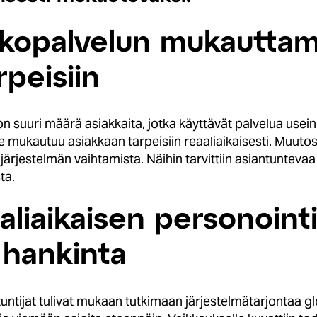
kkopalvelun mukautta
rpeisiin
suuri määrä asiakkaita, jotka käyttävät palvelua usein j
se mukautuu asiakkaan tarpeisiin reaaliaikaisesti. Muuto
ajärjestelmän vaihtamista. Näihin tarvittiin asiantuntev
ta.
aaliaikaisen personoin
 hankinta
untijat tulivat mukaan tutkimaan järjestelmätarjontaa gl