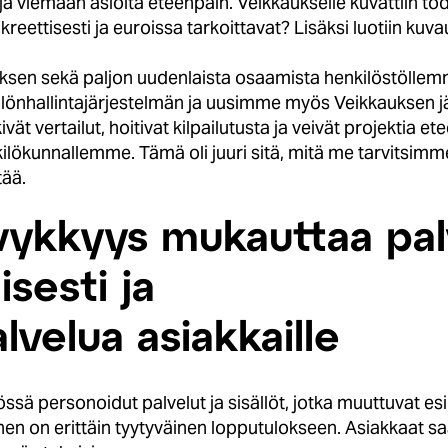
 ja viemään asioita eteenpäin. Veikkaukselle kuvattiin to
reettisesti ja euroissa tarkoittavat? Lisäksi luotiin kuva
ksen sekä paljon uudenlaista osaamista henkilöstöllem
lönhallintajärjestelmän ja uusimme myös Veikkauksen jäl
ivät vertailut, hoitivat kilpailutusta ja veivät projektia
kilökunnallemme. Tämä oli juuri sitä, mitä me tarvitsi
tää.
vykkyys mukauttaa pal
sesti ja
velua asiakkaille
össä personoidut palvelut ja sisällöt, jotka muuttuvat e
onen on erittäin tyytyväinen lopputulokseen. Asiakkaat s