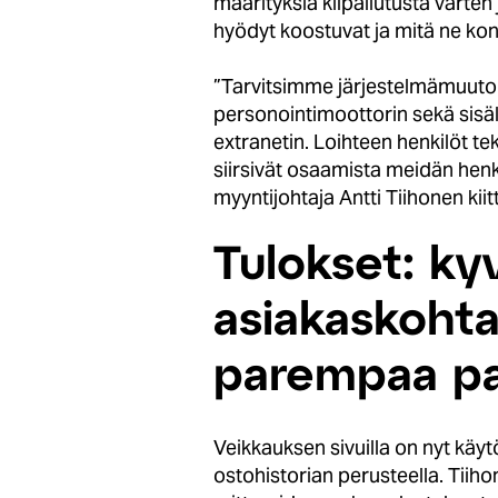
määrityksiä kilpailutusta varten
hyödyt koostuvat ja mitä ne konk
”Tarvitsimme järjestelmämuuto
personointimoottorin sekä sisäl
extranetin. Loihteen henkilöt tek
siirsivät osaamista meidän hen
myyntijohtaja Antti Tiihonen kiit
Tulokset: ky
asiakaskohtai
parempaa pal
Veikkauksen sivuilla on nyt käyt
ostohistorian perusteella. Tiih