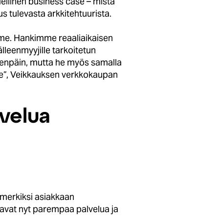
dellinen business case – mistä
us tulevasta arkkitehtuurista.
me. Hankimme reaaliaikaisen
leenmyyjille tarkoitetun
 eteenpäin, mutta he myös samalla
mme”, Veikkauksen verkkokaupan
velua
simerkiksi asiakkaan
aavat nyt parempaa palvelua ja