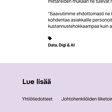
mittareiden mukaan he tulevat 
”Saavutimme ehdottomasti ne li
kohdentaa asiakkaille personoit
kustannustehokkaampaa kuin ai
Data, Digi & AI
Lue lisää
Yhtiötiedotteet
Johtohenkilöiden liiketo