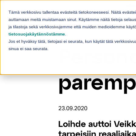
Skip to content
Ota
Tämä verkkosivu tallentaa evästeitä tietokoneeseesi. Näitä eväste
Palvelut
auttamaan meitä muistamaan sinut. Käytämme näitä tietoja selaus
Sh
ja tilastoja sekä verkkosivujemme että muiden medioidemme käytös
tietosuojakäytännöstämme
.
Jos et hyväksy tätä, tietojasi ei seurata, kun käytät tätä verkkosi
sinua ei saa seurata.
Persono
paremp
23.09.2020
Loihde auttoi Veik
tarpeisiin reaaliai