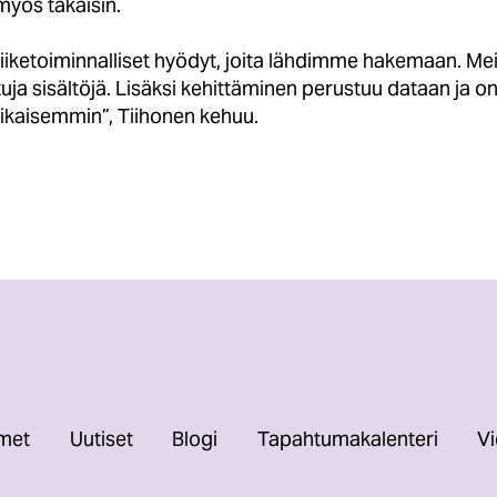
myös takaisin.
iketoiminnalliset hyödyt, joita lähdimme hakemaan. Mei
uja sisältöjä. Lisäksi kehittäminen perustuu dataan ja o
kaisemmin”, Tiihonen kehuu.
imet
Uutiset
Blogi
Tapahtumakalenteri
Vi