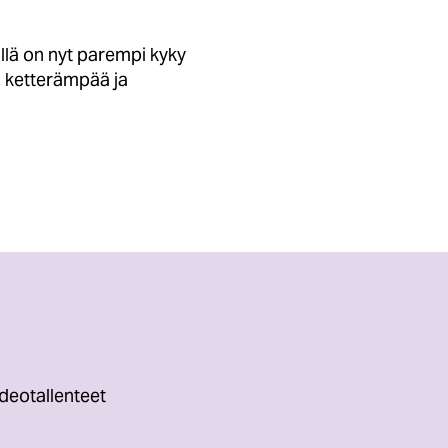
llä on nyt parempi kyky
n ketterämpää ja
deotallenteet