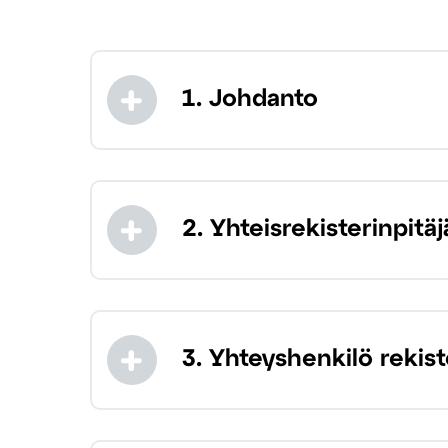
1. Johdanto
2. Yhteisrekisterin­pitäj
3. Yhteyshenkilö rekist