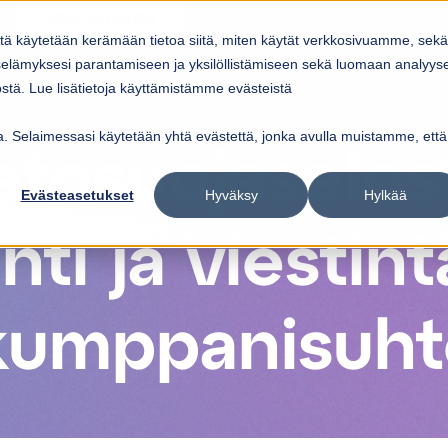
Ota yhteyttä
itä käytetään kerämään tietoa siitä, miten käytät verkkosivuamme, sekä
Ratkaisut
Referenssit
Ajankohtaista
elämyksesi parantamiseen ja yksilöllistämiseen sekä luomaan analyys
ow submenu for
Show submenu for
Palvelut
Ratkaisut
Sho
tä. Lue lisätietoja käyttämistämme evästeistä
vua. Selaimessasi käytetään yhtä evästettä, jonka avulla muistamme, että
etosuojaselos
Evästeasetukset
Hyväksy
Hylkää
ti ja viestint
 kumppanisuht