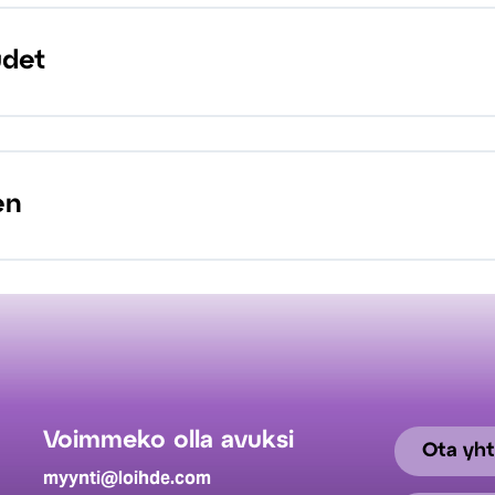
udet
en
Voimmeko olla avuksi
Ota yht
myynti@loihde.com