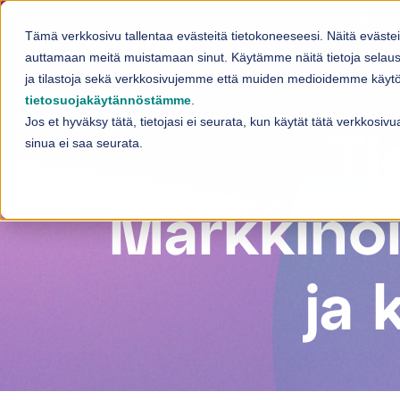
Skip to content
Fi
Tämä verkkosivu tallentaa evästeitä tietokoneeseesi. Näitä eväste
Palvelut
auttamaan meitä muistamaan sinut. Käytämme näitä tietoja selaus
Sh
ja tilastoja sekä verkkosivujemme että muiden medioidemme käytös
tietosuojakäytännöstämme
.
Jos et hyväksy tätä, tietojasi ei seurata, kun käytät tätä verkkosi
Ti
sinua ei saa seurata.
Markkinoin
ja