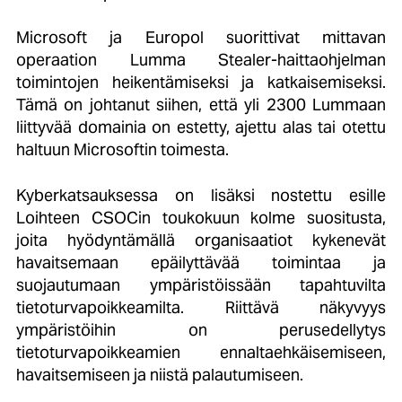
Microsoft ja Europol suorittivat mittavan
operaation Lumma Stealer-haittaohjelman
toimintojen heikentämiseksi ja katkaisemiseksi.
Tämä on johtanut siihen, että yli 2300 Lummaan
liittyvää domainia on estetty, ajettu alas tai otettu
haltuun Microsoftin toimesta.
Kyberkatsauksessa on lisäksi nostettu esille
Loihteen CSOCin toukokuun kolme suositusta,
joita hyödyntämällä organisaatiot kykenevät
havaitsemaan epäilyttävää toimintaa ja
suojautumaan ympäristöissään tapahtuvilta
tietoturvapoikkeamilta. Riittävä näkyvyys
ympäristöihin on perusedellytys
tietoturvapoikkeamien ennaltaehkäisemiseen,
havaitsemiseen ja niistä palautumiseen.