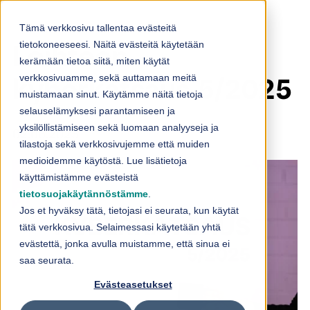
Skip to content
Tämä verkkosivu tallentaa evästeitä
tietokoneeseesi. Näitä evästeitä käytetään
Loihteen
kerämään tietoa siitä, miten käytät
verkkosivuamme, sekä auttamaan meitä
kyberkatsaus 5/2025
muistamaan sinut. Käytämme näitä tietoja
selauselämyksesi parantamiseen ja
yksilöllistämiseen sekä luomaan analyyseja ja
02.06.2025
tilastoja sekä verkkosivujemme että muiden
medioidemme käytöstä. Lue lisätietoja
käyttämistämme evästeistä
tietosuojakäytännöstämme
.
Jos et hyväksy tätä, tietojasi ei seurata, kun käytät
tätä verkkosivua. Selaimessasi käytetään yhtä
evästettä, jonka avulla muistamme, että sinua ei
saa seurata.
Evästeasetukset