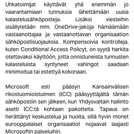
Uhkatoimijat käyttävät yhä enemmän jo
vaarantamiaan tunnuksia lähettämään uusia
kalastelusähköposteja. Lisäksi viesteihin
sisällytetään mm. OneDrive-jakoja hämäämään
vastaanottajaa ja vastaanottavan organisaation
sähköpostisuojauksia. Kompensoivia kontrolleja,
kuten Conditional Access Policyt, on syytä harkita
otettavaksi käyttöön, jotta onnistuneista tunnusten
kalasteluista syntyneet vahingot saadaan
minimoitua tai estettyä kokonaan.
Microsoft esti pääsyn Kansainvälisen
rikostuomioistuimen (ICC) pääsyyttäjältä tämän
sähköpostiin sen jälkeen, kun Yhdysvaltain hallinto
asetti ICC:tä kohtaan pakotteita. Tapaus on
herättänyt keskustelua ja huolta, sillä hyvin monet
eurooppalaiset organisaatiot nojaavat laajasti
Microsoftin palveluihin.