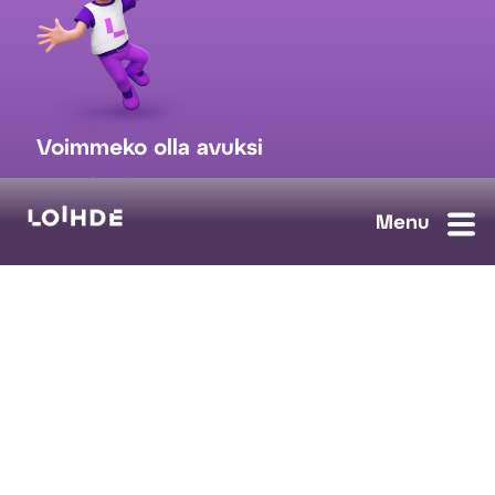
Voimmeko olla avuksi
myynti@loihde.com
Ota yhteyttä
Tilaa uutiskirje
Avoimet työpaikat
Loihde palvelut