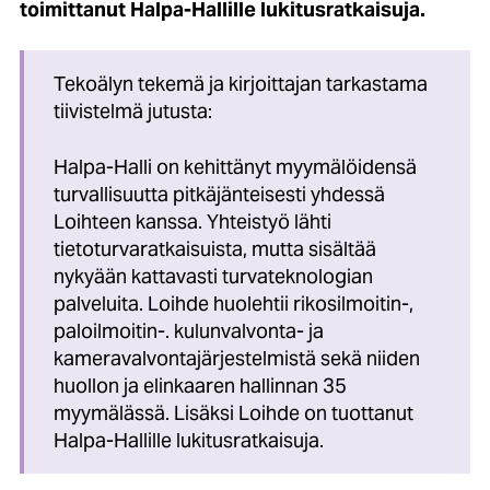
toimittanut Halpa-Hallille lukitusratkaisuja.
Tekoälyn tekemä ja kirjoittajan tarkastama
tiivistelmä jutusta:
Halpa-Halli on kehittänyt myymälöidensä
turvallisuutta pitkäjänteisesti yhdessä
Loihteen kanssa. Yhteistyö lähti
tietoturvaratkaisuista, mutta sisältää
nykyään kattavasti turvateknologian
palveluita. Loihde huolehtii rikosilmoitin-,
paloilmoitin-. kulunvalvonta- ja
kameravalvontajärjestelmistä sekä niiden
huollon ja elinkaaren hallinnan 35
myymälässä. Lisäksi Loihde on tuottanut
Halpa-Hallille lukitusratkaisuja.