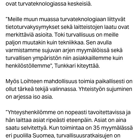
ovat turvateknologiassa keskeisiä.
”Meille muun muassa turvateknologiaan liittyvät
tietoturvakysymykset sekä laitteistojen laatu ovat
merkittäviä asioita. Toki turvallisuus on meille
paljon muutakin kuin tekniikkaa. Sen avulla
varmistamme sujuvan arjen myymälöissä sekä
turvallisen ympäristön niin asiakkaillemme kuin
henkilöstöllemme", Tunkkari kiteyttää.
Myös Loihteen mahdollisuus toimia paikallisesti on
ollut tärkeä tekijä valinnassa. Yhteistyön sujuminen
on arjessa iso asia.
”Yhteyshenkilömme on nopeasti tavoitettavissa ja
hän laittaa asiat ripeästi eteenpäin. Asiat on aina
saatu selvitettyä. Kun toimintaa on 35 myymälässä
eri puolilla Suomea, turvallisuusratkaisujen on