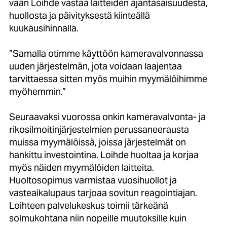
vaan Loihde vastaa laitteiden ajantasaisuudesta,
huollosta ja päivityksestä kiinteällä
kuukausihinnalla.
”Samalla otimme käyttöön kameravalvonnassa
uuden järjestelmän, jota voidaan laajentaa
tarvittaessa sitten myös muihin myymälöihimme
myöhemmin.”
Seuraavaksi vuorossa onkin kameravalvonta- ja
rikosilmoitinjärjestelmien perussaneerausta
muissa myymälöissä, joissa järjestelmät on
hankittu investointina. Loihde huoltaa ja korjaa
myös näiden myymälöiden laitteita.
Huoltosopimus varmistaa vuosihuollot ja
vasteaikalupaus tarjoaa sovitun reagointiajan.
Loihteen palvelukeskus toimii tärkeänä
solmukohtana niin nopeille muutoksille kuin