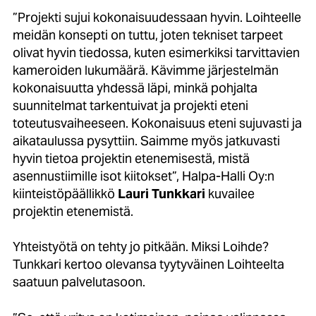
”Projekti sujui kokonaisuudessaan hyvin. Loihteelle
meidän konsepti on tuttu, joten tekniset tarpeet
olivat hyvin tiedossa, kuten esimerkiksi tarvittavien
kameroiden lukumäärä. Kävimme järjestelmän
kokonaisuutta yhdessä läpi, minkä pohjalta
suunnitelmat tarkentuivat ja projekti eteni
toteutusvaiheeseen. Kokonaisuus eteni sujuvasti ja
aikataulussa pysyttiin. Saimme myös jatkuvasti
hyvin tietoa projektin etenemisestä, mistä
asennustiimille isot kiitokset”, Halpa-Halli Oy:n
kiinteistöpäällikkö
Lauri Tunkkari
kuvailee
projektin etenemistä.
Yhteistyötä on tehty jo pitkään. Miksi Loihde?
Tunkkari kertoo olevansa tyytyväinen Loihteelta
saatuun palvelutasoon.