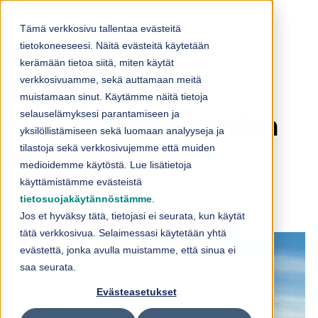
Skip to content
Tämä verkkosivu tallentaa evästeitä
tietokoneeseesi. Näitä evästeitä käytetään
Halpa-Halli:
kerämään tietoa siitä, miten käytät
verkkosivuamme, sekä auttamaan meitä
Pitkäjänteistä
muistamaan sinut. Käytämme näitä tietoja
selauselämyksesi parantamiseen ja
yritysturvallisuuden
yksilöllistämiseen sekä luomaan analyyseja ja
tilastoja sekä verkkosivujemme että muiden
kehittämistä
medioidemme käytöstä. Lue lisätietoja
käyttämistämme evästeistä
tietosuojakäytännöstämme
.
24.06.2026
Jos et hyväksy tätä, tietojasi ei seurata, kun käytät
tätä verkkosivua. Selaimessasi käytetään yhtä
evästettä, jonka avulla muistamme, että sinua ei
saa seurata.
Evästeasetukset