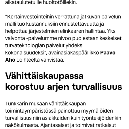
aikataulutetuille huoltotöillekin.
”Kertainvestointeihin verrattuna jatkuvan palvelun
malli tuo kustannuksiin ennustettavuutta ja
helpottaa järjestelmien elinkaaren hallintaa. Yksi
valvonta -palvelumme nivoo puolestaan keskeiset
turvateknologian palvelut yhdeksi
kokonaisuudeksi”, avainasiakaspäällikkö
Paavo
Aho
Loihteelta vahvistaa.
Vähittäiskaupassa
korostuu arjen turvallisuus
Tunkkarin mukaan vähittäiskaupan
toimintaympäristössä painottuu myymälöiden
turvallisuus niin asiakkaiden kuin työntekijöidenkin
näkökulmasta. Ajantasaiset ja toimivat ratkaisut