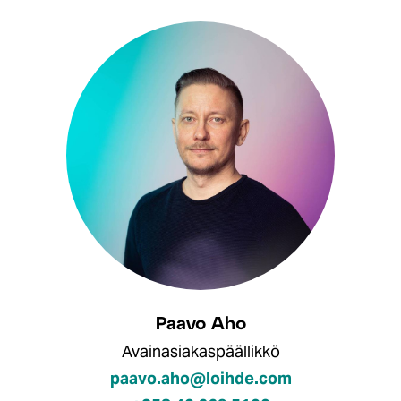
Paavo Aho
Avainasiakaspäällikkö
paavo.aho@loihde.com