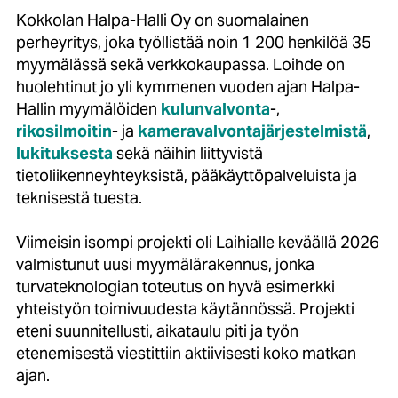
Kokkolan Halpa-Halli Oy on suomalainen
perheyritys, joka työllistää noin 1 200 henkilöä 35
myymälässä sekä verkkokaupassa. Loihde on
huolehtinut jo yli kymmenen vuoden ajan Halpa-
Hallin myymälöiden
kulunvalvonta
-,
rikosilmoitin
- ja
kameravalvontajärjestelmistä
,
lukituksesta
sekä näihin liittyvistä
tietoliikenneyhteyksistä, pääkäyttöpalveluista ja
teknisestä tuesta.
Viimeisin isompi projekti oli Laihialle keväällä 2026
valmistunut uusi myymälärakennus, jonka
turvateknologian toteutus on hyvä esimerkki
yhteistyön toimivuudesta käytännössä. Projekti
eteni suunnitellusti, aikataulu piti ja työn
etenemisestä viestittiin aktiivisesti koko matkan
ajan.