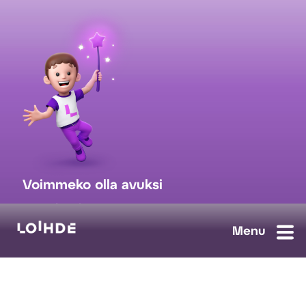
Voimmeko olla avuksi
myynti@loihde.com
Ota yhteyttä