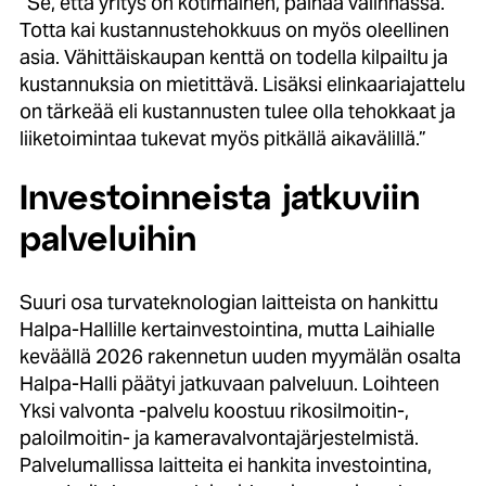
”Se, että yritys on kotimainen, painaa valinnassa.
Totta kai kustannustehokkuus on myös oleellinen
asia. Vähittäiskaupan kenttä on todella kilpailtu ja
kustannuksia on mietittävä. Lisäksi elinkaariajattelu
on tärkeää eli kustannusten tulee olla tehokkaat ja
liiketoimintaa tukevat myös pitkällä aikavälillä.”
Investoinneista jatkuviin
palveluihin
Suuri osa turvateknologian laitteista on hankittu
Halpa-Hallille kertainvestointina, mutta Laihialle
keväällä 2026 rakennetun uuden myymälän osalta
Halpa-Halli päätyi jatkuvaan palveluun. Loihteen
Yksi valvonta -palvelu koostuu rikosilmoitin-,
paloilmoitin- ja kameravalvontajärjestelmistä.
Palvelumallissa laitteita ei hankita investointina,