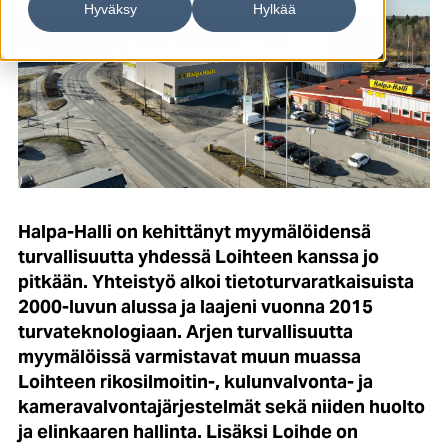
Hyväksy
Hylkää
Halpa-Halli on kehittänyt myymälöidensä
turvallisuutta yhdessä Loihteen kanssa jo
pitkään. Yhteistyö alkoi tietoturvaratkaisuista
2000-luvun alussa ja laajeni vuonna 2015
turvateknologiaan. Arjen turvallisuutta
myymälöissä varmistavat muun muassa
Loihteen rikosilmoitin-, kulunvalvonta- ja
kameravalvontajärjestelmät sekä niiden huolto
ja elinkaaren hallinta. Lisäksi Loihde on