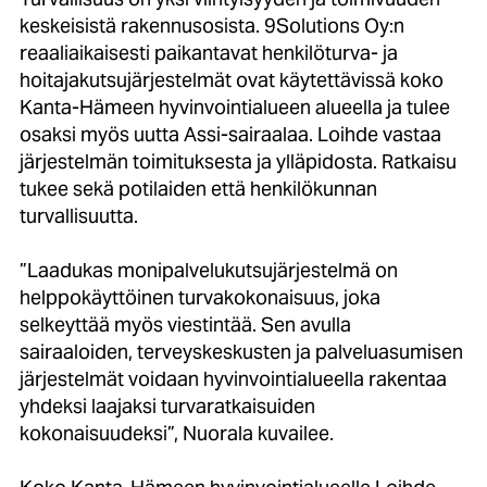
keskeisistä rakennusosista. 9Solutions Oy:n
reaaliaikaisesti paikantavat henkilöturva- ja
hoitajakutsujärjestelmät
ovat käytettävissä
koko
Kanta-Hämeen hyvinvointialueen alueella ja tulee
osaksi myös uutta Assi-sairaalaa. Loihde vastaa
järjestelmän toimituksesta ja ylläpidosta. Ratkaisu
tukee sekä potilaiden että henkilökunnan
turvallisuutta.
”Laadukas monipalvelukutsujärjestelmä on
helppokäyttöinen turvakokonaisuus, joka
selkeyttää myös viestintää. Sen avulla
sairaaloiden, terveyskeskusten ja palveluasumisen
järjestelmät voidaan hyvinvointialueella rakentaa
yhdeksi laajaksi turvaratkaisuiden
kokonaisuudeksi”, Nuorala kuvailee.