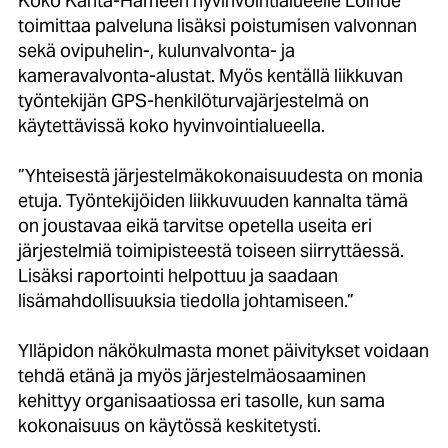
Koko Kanta-Hämeen hyvinvointialueelle Loihde
toimittaa palveluna lisäksi poistumisen valvonnan
sekä ovipuhelin-, kulunvalvonta- ja
kameravalvonta-alustat. Myös kentällä liikkuvan
työntekijän GPS-henkilöturvajärjestelmä on
käytettävissä koko hyvinvointialueella.
”Yhteisestä järjestelmäkokonaisuudesta on monia
etuja. Työntekijöiden liikkuvuuden kannalta tämä
on joustavaa eikä tarvitse opetella useita eri
järjestelmiä toimipisteestä toiseen siirryttäessä.
Lisäksi raportointi helpottuu ja saadaan
lisämahdollisuuksia tiedolla johtamiseen.”
Ylläpidon näkökulmasta monet päivitykset voidaan
tehdä etänä ja myös järjestelmäosaaminen
kehittyy organisaatiossa eri tasolle, kun sama
kokonaisuus on käytössä keskitetysti.