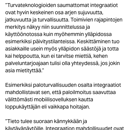
”Turvateknologioiden saumattomat integraatiot
ovat hyvin keskeinen osa arjen sujuvuutta,
jatkuvuutta ja turvallisuutta. Toimivien rajapintojen
merkitys näkyy niin suunnittelussa ja
käyttöönotossa kuin myöhemmin ylläpidossa
esimerkiksi päivitystilanteissa. Keskittäminen tuo
asiakkaille usein myös ylläpidon säästöjä ja totta
kai helppoutta, kun ei tarvitse miettiä, kehen
palveluntarjoajaan tulisi olla yhteydessä, jos jokin
asia mietityttää.”
Esimerkiksi paloturvallisuuden osalta integraatiot
mahdollistavat sen, että paloilmoitus saavuttaa
välittömästi mobiilisovelluksen kautta
loppukäyttäjän eli vaikkapa hoitajan.
”Tieto tulee suoraan kännykkään ja
käytävänäytöille. Integraation mahdollisuudet ovat