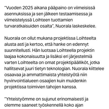
”Vuoden 2025 aikana pääpaino on viimeisissä
asennuksissa ja sen jälkeen testaamisessa ja
viimeistelyssä Loihteen tuottamien
turvaratkaisuiden osalta”, Nuorala laskeskelee.
Nuorala on ollut mukana projektissa Loihteelta
alusta asti ja kertoo, että hanke on edennyt
suunnitellusti. Hän luotsaa Loihteella projektin
laajaa kokonaisuutta ja lisäksi eri järjestelmiä
varten Loihteelta on omat projektipäälliköt, jotka
hallitsevat juuri tietyn teknologian. Nuorala kiittelee
osaavaa ja ammattimaista yhteistyötä niin
hyvinvointialueen osaajien kuin muidenkin
projektissa toimivien tahojen kanssa.
”Yhteistyömme on sujunut erinomaisesti ja
olemme saaneet työskennellä koko ajan