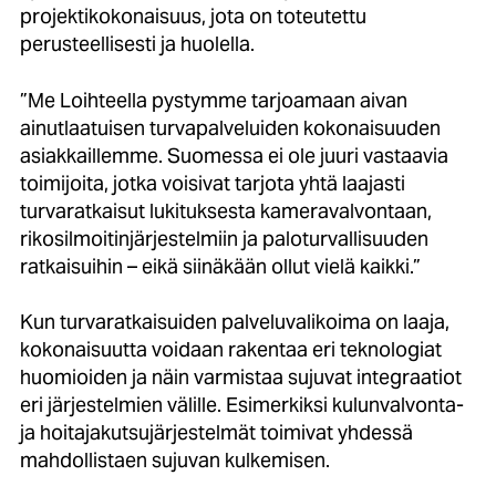
projektikokonaisuus, jota on toteutettu
perusteellisesti ja huolella.
”Me Loihteella pystymme tarjoamaan aivan
ainutlaatuisen turvapalveluiden kokonaisuuden
asiakkaillemme. Suomessa ei ole juuri vastaavia
toimijoita, jotka voisivat tarjota yhtä laajasti
turvaratkaisut lukituksesta kameravalvontaan,
rikosilmoitinjärjestelmiin ja paloturvallisuuden
ratkaisuihin – eikä siinäkään ollut vielä kaikki.”
Kun turvaratkaisuiden palveluvalikoima on laaja,
kokonaisuutta voidaan rakentaa eri teknologiat
huomioiden ja näin varmistaa sujuvat integraatiot
eri järjestelmien välille. Esimerkiksi kulunvalvonta-
ja hoitajakutsujärjestelmät toimivat yhdessä
mahdollistaen sujuvan kulkemisen.