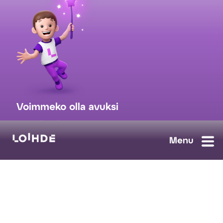
Voimmeko olla avuksi
myynti@loihde.com
Ota yhteyttä
Tilaa uutiskirje