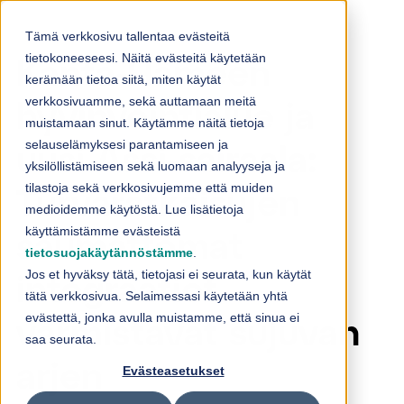
Skip to content
Tämä verkkosivu tallentaa evästeitä
tietokoneeseesi. Näitä evästeitä käytetään
Kanta-Hämeen
kerämään tietoa siitä, miten käytät
verkkosivuamme, sekä auttamaan meitä
hyvinvointialue ja
muistamaan sinut. Käytämme näitä tietoja
selauselämyksesi parantamiseen ja
uusi Assi-sairaala:
yksilöllistämiseen sekä luomaan analyyseja ja
tilastoja sekä verkkosivujemme että muiden
Turvaratkaisujen
medioidemme käytöstä. Lue lisätietoja
käyttämistämme evästeistä
saumattomat
tietosuojakäytännöstämme
.
Jos et hyväksy tätä, tietojasi ei seurata, kun käytät
integraatiot
tätä verkkosivua. Selaimessasi käytetään yhtä
evästettä, jonka avulla muistamme, että sinua ei
varmistavat sujuvan
saa seurata.
arjen
Evästeasetukset