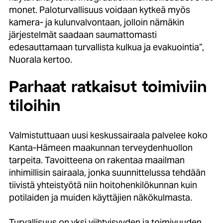
monet. Paloturvallisuus voidaan kytkeä myös
kamera- ja kulunvalvontaan, jolloin nämäkin
järjestelmät saadaan saumattomasti
edesauttamaan turvallista kulkua ja evakuointia”,
Nuorala kertoo.
Parhaat ratkaisut toimiviin
tiloihin
Valmistuttuaan uusi keskussairaala palvelee koko
Kanta-Hämeen maakunnan terveydenhuollon
tarpeita. Tavoitteena on rakentaa maailman
inhimillisin sairaala, jonka suunnittelussa tehdään
tiivistä yhteistyötä niin hoitohenkilökunnan kuin
potilaiden ja muiden käyttäjien näkökulmasta.
Turvallisuus on yksi viihtyisyyden ja toimivuuden