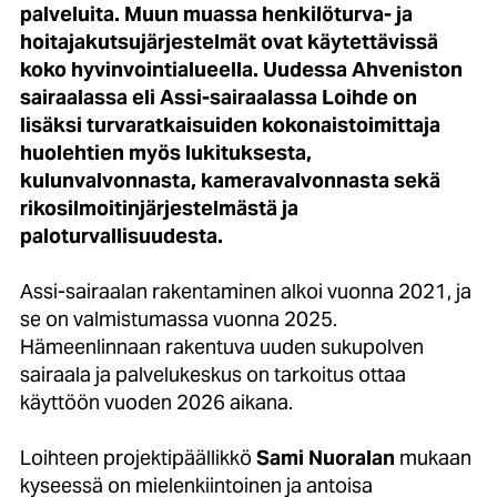
palveluita. Muun muassa henkilöturva- ja
hoitajakutsujärjestelmät
ovat käytettävissä
koko hyvinvointialueella. Uudessa Ahveniston
sairaalassa eli Assi-sairaalassa Loihde on
lisäksi turvaratkaisuiden kokonaistoimittaja
huolehtien myös lukituksesta,
kulunvalvonnasta, kameravalvonnasta sekä
rikosilmoitinjärjestelmästä ja
paloturvallisuudesta.
Assi-sairaalan rakentaminen alkoi vuonna 2021, ja
se on valmistumassa vuonna 2025.
Hämeenlinnaan rakentuva uuden sukupolven
sairaala ja palvelukeskus on tarkoitus ottaa
käyttöön vuoden 2026 aikana.
Loihteen projektipäällikkö
Sami Nuoralan
mukaan
kyseessä on mielenkiintoinen ja antoisa